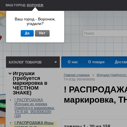
ВАШ ГОРОД:
ВОРОНЕЖ
Ваш город - Воронеж,
угадали?
Да
Нет
О нас
О товаре
Доста
КАТАЛОГ ТОВАРОВ
Игрушки
Главная страница
Игрушки (требуетс
(требуется
ТН ВЭД: 9504908009)
маркировка в
! РАСПРОДАЖА
ЧЕСТНОМ
ЗНАКЕ)
маркировка, Т
! РАСПРОДАЖА
Игрушки из дерева
(требуется маркировка,
ТН ВЭД: 9503006100)
(18)
! РАСПРОДАЖА Игры
товары
1
-
20
из
158
настольные