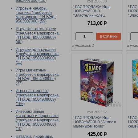
9503007000) (10)
код 206630
! РАСПРОДАЖА Игра
! РА
Игровые наборы.
HOBBYWORLD
HOB
Техника (требуется
"Властелин колец.
"Влас
маркировка, ТН ВЭД:
Странствия в Средиземье.
Стра
9503007000) (59)
713,00
р
Злодеи Эриадора"
Обит
ДОПОЛНЕНИЕ к базовому
ДОПО
Игрушки - антистресс
набору (915278) возраст
набор
(требуется маркировка,
13+
13+
В КОРЗИНУ
ТН ВЭД: 9503009909)
(40)
в упаковке 1
в упа
Игрушки для купания
(требуется маркировка,
ТН ВЭД: 9503004900)
(11)
Игры магнитные
(требуется маркировка,
ТН ВЭД: 9504908009)
(37)
Игры настольные
(требуется маркировка,
ТН ВЭД: 9504908009)
(166)
Интерактивные
код 209352
животные и персонажи
! РАСПРОДАЖА Игра
! РА
(требуется маркировка,
HOBBYWORLD "Замес в
HOBB
ТН ВЭД: 9503004900)
маленьком Токио"
семей
(10)
карточная игра (915480)
возра
425,00
р
возраст 12+
Каталки, пирамиды,