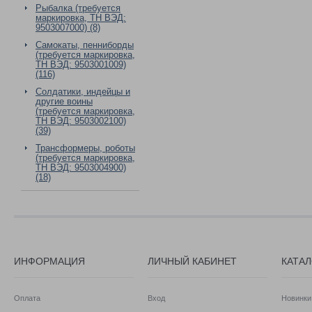
Рыбалка (требуется
маркировка, ТН ВЭД:
9503007000) (8)
Самокаты, пенниборды
(требуется маркировка,
ТН ВЭД: 9503001009)
(116)
Солдатики, индейцы и
другие воины
(требуется маркировка,
ТН ВЭД: 9503002100)
(39)
Трансформеры, роботы
(требуется маркировка,
ТН ВЭД: 9503004900)
(18)
ИНФОРМАЦИЯ
ЛИЧНЫЙ КАБИНЕТ
КАТА
Оплата
Вход
Новинки