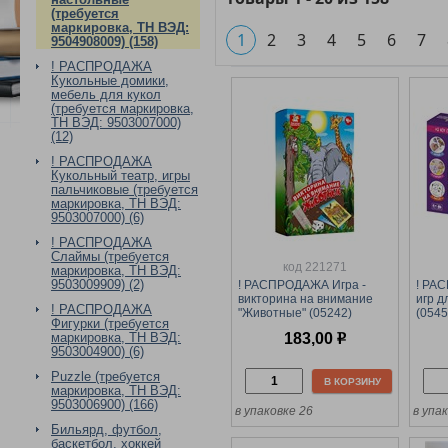
(требуется
маркировка, ТН ВЭД:
1
2
3
4
5
6
7
9504908009) (158)
! РАСПРОДАЖА
Кукольные домики,
мебель для кукол
(требуется маркировка,
ТН ВЭД: 9503007000)
(12)
! РАСПРОДАЖА
Кукольный театр, игры
пальчиковые (требуется
маркировка, ТН ВЭД:
9503007000) (6)
! РАСПРОДАЖА
Слаймы (требуется
код 221271
маркировка, ТН ВЭД:
9503009909) (2)
! РАСПРОДАЖА Игра -
! РА
викторина на внимание
игр д
! РАСПРОДАЖА
"Животные" (05242)
(0545
Фигурки (требуется
"Десятое королевство"
корол
183,00
р
маркировка, ТН ВЭД:
9503004900) (6)
Puzzle (требуется
В КОРЗИНУ
маркировка, ТН ВЭД:
9503006900) (166)
в упаковке 26
в упа
Бильярд, футбол,
баскетбол, хоккей