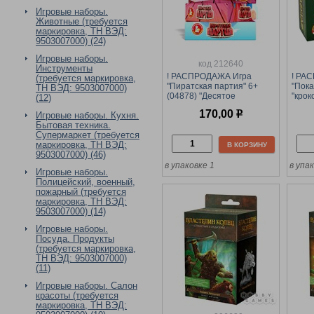
Игровые наборы.
Животные (требуется
маркировка, ТН ВЭД:
9503007000) (24)
Игровые наборы.
код 212640
Инструменты
! РАСПРОДАЖА Игра
! РА
(требуется маркировка,
"Пиратская партия" 6+
"Пока
ТН ВЭД: 9503007000)
(04878) "Десятое
"крок
(12)
королевство"
"Деся
170,00
р
Игровые наборы. Кухня.
Бытовая техника.
Супермаркет (требуется
маркировка, ТН ВЭД:
В КОРЗИНУ
9503007000) (46)
в упаковке 1
в упа
Игровые наборы.
Полицейский, военный,
пожарный (требуется
маркировка, ТН ВЭД:
9503007000) (14)
Игровые наборы.
Посуда. Продукты
(требуется маркировка,
ТН ВЭД: 9503007000)
(11)
Игровые наборы. Салон
красоты (требуется
маркировка, ТН ВЭД: