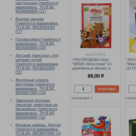
настольные (требуется
маркировка, ТН ВЭД:
9504908009) (17)
Водное оружие
(требуется маркировка,
ТН ВЭД: 9503008100)
(17)
Головоломки (требуется
маркировка, ТН ВЭД:
9503006900) (34)
код 219612
Детский транспорт для
катания детей
! РАСПРОДАЖА Игра
! РА
(требуется маркировка,
"МЕМО. Монстрики" 24
"Микс
ТН ВЭД: 9503001009)
деревянные фишки, в
(1170
(11)
пакете (05190) "Десятое
89,00
р
королевство"
Железные дороги,
автотреки (требуется
маркировка, ТН ВЭД:
В КОРЗИНУ
9503007000) (24)
в упаковке 1
в упа
Заводные игрушки,
пищалки, животные на
батарейках (требуется
маркировка, ТН ВЭД:
9503004900) (11)
Игровые наборы. Доктор
(требуется маркировка,
ТН ВЭД: 9503007000) (3)