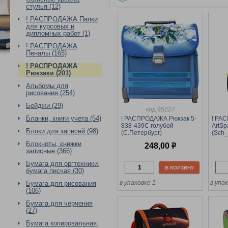
стулья (12)
! РАСПРОДАЖА Папки
для курсовых и
дипломных работ (1)
! РАСПРОДАЖА
Пеналы (165)
! РАСПРОДАЖА
Рюкзаки (201)
Альбомы для
рисования (254)
Бейджи (29)
код 95227
Бланки, книги учета (54)
! РАСПРОДАЖА Рюкзак 5-
! РА
838-439С голубой
ArtSp
Блоки для записей (98)
(С.Петербург)
(Sch_
2отде
Блокноты, книжки
248,00
р
уплот
записные (366)
черн
Бумага для оргтехники,
В КОРЗИНУ
бумага писчая (30)
в упаковке 1
в упа
Бумага для рисования
(106)
Бумага для черчения
(27)
Бумага копировальная,