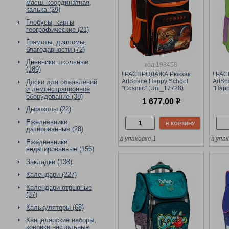
масш.-координатная,
калька (29)
Глобусы, карты
географические (21)
Грамоты, дипломы,
благодарности (72)
Дневники школьные
код 198458
(189)
! РАСПРОДАЖА Рюкзак
! РА
ArtSpace Happy School
ArtSp
Доски для объявлений
"Cosmic" (Uni_17728)
"Happ
и демонстрационное
39*28*18см, 1 отделение,
(Uni_
оборудование (38)
1 677,00
р
4 кармана, анатомическая
отдел
Дыроколы (22)
спинка
анат
Ежедневники
В КОРЗИНУ
датированные (28)
в упаковке 1
в упа
Ежедневники
недатированные (156)
Закладки (138)
Календари (227)
Календари отрывные
(37)
Калькуляторы (68)
Канцелярские наборы,
коврики настольные,