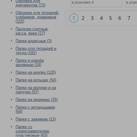
Обложки для
в упаковке 4
в упак
документов (73)
Обложки для тетрадей,
учебников, дневников
1
2
3
4
5
6
7
(115)
Палочки счетные,
касса, веер (27)
Папки адресные (3)
Папки для тетрадей и
труда (191)
Папки и короба
архивные (24)
Папки на кнопке (120)
Папки на кольцах (54)
Папки на молнии и на
липучке (57)
Папки на резинках (25)
Папки с вкладышами
(64)
Папки с зажимом (13)
Папки со
скоросшивателем,
пластиковые (63)