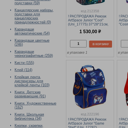
подставки (59)
Канцелярские наборы,
код 212358
подставки для
! РАСПРОДАЖА Рюкзак
! РА
канцелярских
ArtSpace Junior "Cool"
ArtSp
принадлежностей (0)
(Uni_17775) 37*28*21см,
"Cosm
1отделение, 3 кармана,
37*28
Карандаши
1 530,00
р
анатомическая спинка
карм
автоматические (54)
спин
Карандаши цветные
(246)
В КОРЗИНУ
Карандаши
в упаковке 1
в упа
чернографитные (259)
Кисти (155)
Клей (114)
Клейкая лента,
диспенсеры для
клейкой ленты (103)
Книги. Детские
развивающие (91)
Книги. Художественные
(162)
код 222196
Книги. Школьная
библиотека (34)
! РАСПРОДАЖА Рюкзак
! РА
ArtSpace Junior "Game
ArtSp
Кнопки, скрепки,
Start" (Uni_17787)
(Uni_