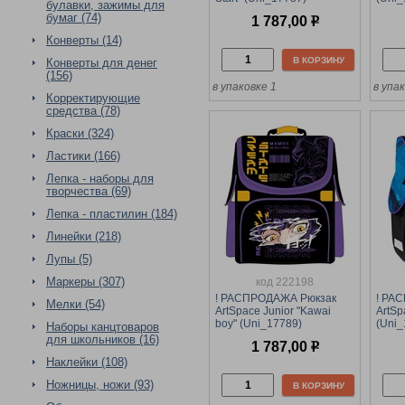
булавки, зажимы для
37*28*21см, 1отделение, 3
1отде
бумаг (74)
1 787,00
р
кармана, анатомическая
анат
спинка
Конверты (14)
В КОРЗИНУ
Конверты для денег
(156)
в упаковке 1
в упа
Корректирующие
средства (78)
Краски (324)
Ластики (166)
Лепка - наборы для
творчества (69)
Лепка - пластилин (184)
Линейки (218)
Лупы (5)
Маркеры (307)
код 222198
! РАСПРОДАЖА Рюкзак
! РА
Мелки (54)
ArtSpace Junior "Kawai
ArtSp
boy" (Uni_17789)
(Uni_
Наборы канцтоваров
37*28*21см, 1отделение, 3
1отде
для школьников (16)
1 787,00
р
кармана, анатомическая
анат
Наклейки (108)
спинка
Ножницы, ножи (93)
В КОРЗИНУ