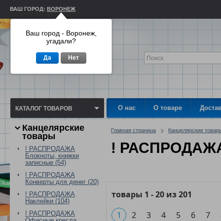
ВАШ ГОРОД:
ВОРОНЕЖ
Ваш город - Воронеж,
угадали?
Да
Нет
О нас
О товаре
Доста
КАТАЛОГ ТОВАРОВ
Канцелярские
Главная страница
Канцелярские товар
товары
! РАСПРОДАЖА
! РАСПРОДАЖА
Блокноты, книжки
записные (54)
! РАСПРОДАЖА
Конверты для денег (20)
товары
1
-
20
из
201
! РАСПРОДАЖА
Наклейки (104)
! РАСПРОДАЖА
1
2
3
4
5
6
7
Офисные кресла,