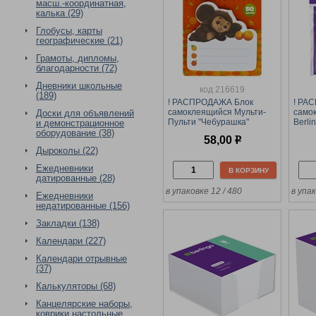
масш.-координатная,
калька (29)
Глобусы, карты
географические (21)
Грамоты, дипломы,
благодарности (72)
Дневники школьные
код 216619
(189)
! РАСПРОДАЖА Блок
! РА
самоклеящийся Мульти-
само
Доски для объявлений
Пульти "Чебурашка"
Berli
и демонстрационное
86*118мм 50л., с рисунком
50л.,
оборудование (38)
58,00
р
(ЧБ_53245)
(LSz
Дыроколы (22)
Ежедневники
В КОРЗИНУ
датированные (28)
в упаковке 12 / 480
в упак
Ежедневники
недатированные (156)
Закладки (138)
Календари (227)
Календари отрывные
(37)
Калькуляторы (68)
Канцелярские наборы,
коврики настольные,