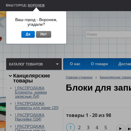
ВАШ ГОРОД:
ВОРОНЕЖ
Ваш город - Воронеж,
угадали?
Да
Нет
О нас
О товаре
Доста
КАТАЛОГ ТОВАРОВ
Канцелярские
Главная страница
Канцелярские товар
товары
Блоки для зап
! РАСПРОДАЖА
Блокноты, книжки
записные (54)
! РАСПРОДАЖА
Конверты для денег (20)
товары
1
-
20
из
98
! РАСПРОДАЖА
Наклейки (104)
! РАСПРОДАЖА
1
2
3
4
5
Офисные кресла,