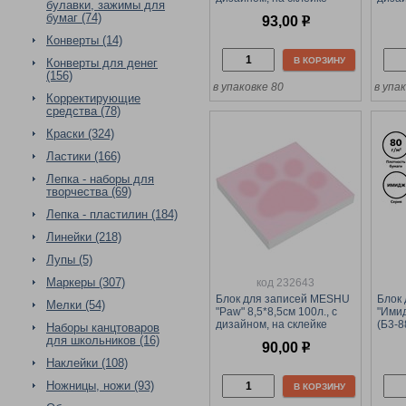
булавки, зажимы для
(MS_65017) плотность 80г/
(MS_6
бумаг (74)
93,00
р
м2
м2
Конверты (14)
В КОРЗИНУ
Конверты для денег
(156)
в упаковке 80
в упа
Корректирующие
средства (78)
Краски (324)
Ластики (166)
Лепка - наборы для
творчества (69)
Лепка - пластилин (184)
Линейки (218)
Лупы (5)
Маркеры (307)
код 232643
Блок для записей MESHU
Блок
Мелки (54)
"Paw" 8,5*8,5см 100л., с
"Имид
дизайном, на склейке
(Б3-8
Наборы канцтоваров
(MS_65026) плотность 80г/
80г/м
для школьников (16)
90,00
р
м2
Наклейки (108)
Ножницы, ножи (93)
В КОРЗИНУ