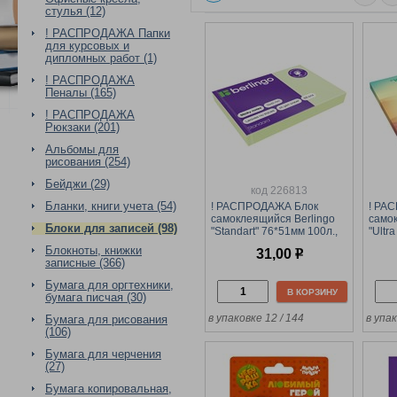
стулья (12)
! РАСПРОДАЖА Папки
для курсовых и
дипломных работ (1)
! РАСПРОДАЖА
Пеналы (165)
! РАСПРОДАЖА
Рюкзаки (201)
Альбомы для
рисования (254)
Бейджи (29)
код 226813
Бланки, книги учета (54)
! РАСПРОДАЖА Блок
! РА
самоклеящийся Berlingo
самок
Блоки для записей (98)
"Standart" 76*51мм 100л.,
"Ultra
зеленый (HN7651SG)
75*75
Блокноты, книжки
31,00
р
(LSn
записные (366)
Бумага для оргтехники,
В КОРЗИНУ
бумага писчая (30)
в упаковке 12 / 144
в упак
Бумага для рисования
(106)
Бумага для черчения
(27)
Бумага копировальная,