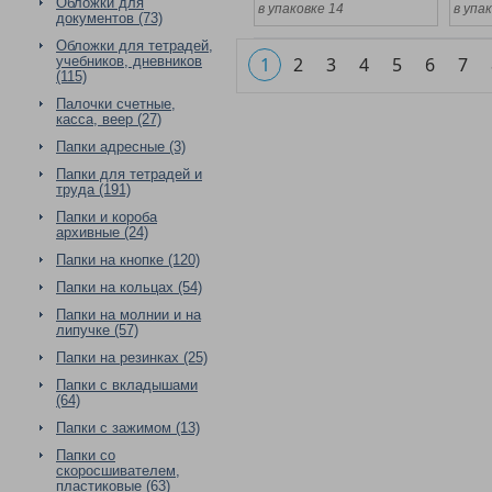
Обложки для
в упаковке 14
в упа
документов (73)
Обложки для тетрадей,
учебников, дневников
1
2
3
4
5
6
7
(115)
Палочки счетные,
касса, веер (27)
Папки адресные (3)
Папки для тетрадей и
труда (191)
Папки и короба
архивные (24)
Папки на кнопке (120)
Папки на кольцах (54)
Папки на молнии и на
липучке (57)
Папки на резинках (25)
Папки с вкладышами
(64)
Папки с зажимом (13)
Папки со
скоросшивателем,
пластиковые (63)