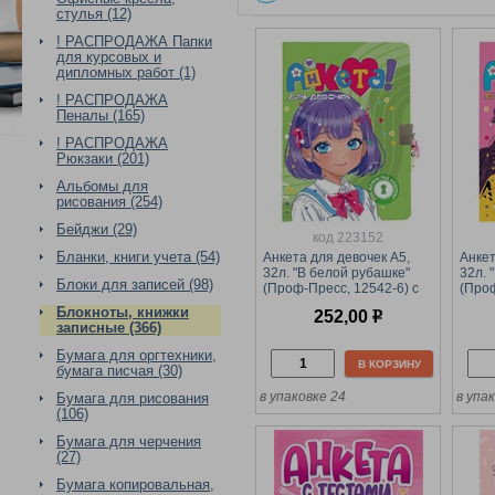
стулья (12)
! РАСПРОДАЖА Папки
для курсовых и
дипломных работ (1)
! РАСПРОДАЖА
Пеналы (165)
! РАСПРОДАЖА
Рюкзаки (201)
Альбомы для
рисования (254)
Бейджи (29)
код 223152
Бланки, книги учета (54)
Анкета для девочек А5,
Анкет
32л. "В белой рубашке"
32л. 
Блоки для записей (98)
(Проф-Пресс, 12542-6) с
(Проф
замком
замк
Блокноты, книжки
252,00
р
записные (366)
Бумага для оргтехники,
В КОРЗИНУ
бумага писчая (30)
в упаковке 24
в упа
Бумага для рисования
(106)
Бумага для черчения
(27)
Бумага копировальная,