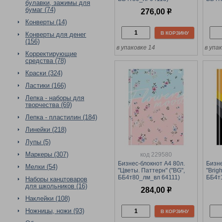
булавки, зажимы для
глянцевая ламинация
глян
бумаг (74)
276,00
р
Конверты (14)
В КОРЗИНУ
Конверты для денег
(156)
в упаковке 14
в упа
Корректирующие
средства (78)
Краски (324)
Ластики (166)
Лепка - наборы для
творчества (69)
Лепка - пластилин (184)
Линейки (218)
Лупы (5)
Маркеры (307)
код 229580
Бизнес-блокнот А4 80л.
Бизне
Мелки (54)
"Цветы. Паттерн" ("BG",
"Brig
ББ4т80_лм_вл 64111)
ББ4т
Наборы канцтоваров
матовая ламинация, выб.
глян
для школьников (16)
284,00
р
лак
Наклейки (108)
Ножницы, ножи (93)
В КОРЗИНУ