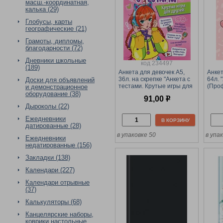
масш.-координатная,
калька (29)
Глобусы, карты
географические (21)
Грамоты, дипломы,
благодарности (72)
Дневники школьные
код 234497
(189)
Анкета для девочек А5,
Анкет
36л. на скрепке "Анкета с
64л. 
Доски для объявлений
тестами. Крутые игры для
(Проф
и демонстрационное
друзей" (Проф-Пресс,
тверд
оборудование (38)
91,00
р
21513-4) карт. обл.,
лами
Дыроколы (22)
глянцевая ламинация
Ежедневники
В КОРЗИНУ
датированные (28)
в упаковке 50
в упа
Ежедневники
недатированные (156)
Закладки (138)
Календари (227)
Календари отрывные
(37)
Калькуляторы (68)
Канцелярские наборы,
коврики настольные,