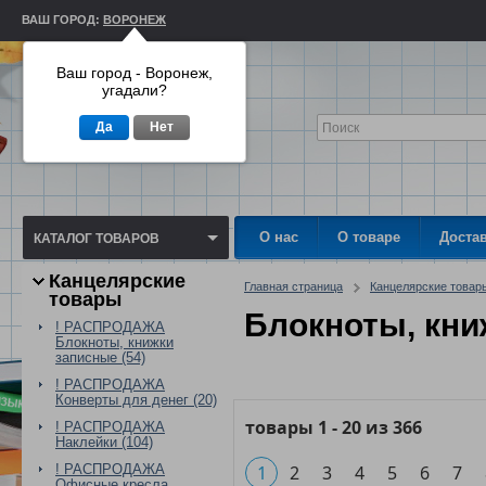
ВАШ ГОРОД:
ВОРОНЕЖ
Ваш город - Воронеж,
угадали?
Да
Нет
О нас
О товаре
Доста
КАТАЛОГ ТОВАРОВ
Канцелярские
Главная страница
Канцелярские товар
товары
Блокноты, кни
! РАСПРОДАЖА
Блокноты, книжки
записные (54)
! РАСПРОДАЖА
Конверты для денег (20)
товары
1
-
20
из
366
! РАСПРОДАЖА
Наклейки (104)
! РАСПРОДАЖА
1
2
3
4
5
6
7
Офисные кресла,