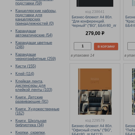
подставки (59)
Канцелярские наборы,
код 238641
подставки для
Бизнес-блокнот А4 80л.
Бизне
канцелярских
"Для конференций.
"Крас
принадлежностей (0)
Черный" ("BG", ББ4т80_лг
ББ4т
57560) глянцевая
глян
Карандаши
279,00
р
ламинация
автоматические (54)
Карандаши цветные
(246)
В КОРЗИНУ
Карандаши
в упаковке 14
в упа
чернографитные (259)
Кисти (155)
Клей (114)
Клейкая лента,
диспенсеры для
клейкой ленты (103)
Книги. Детские
развивающие (91)
Книги. Художественные
(162)
код 229579
Книги. Школьная
библиотека (34)
Бизнес-блокнот А4 80л.
Бизне
"Офисный стиль" ("BG",
"Пейз
Кнопки, скрепки,
ББ4т80_лг 64113)
ББ4т