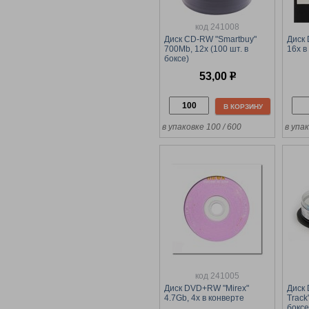
код 241008
Диск CD-RW "Smartbuy"
Диск 
700Mb, 12х (100 шт. в
16х в
боксе)
53,00
р
В КОРЗИНУ
в упаковке 100 / 600
в упак
код 241005
Диск DVD+RW "Mirex"
Диск
4.7Gb, 4х в конверте
Track
боксе