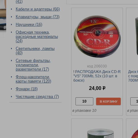
(41)
Кабели и адаптеры (66)
Клавиатуры, мыши (73)
Наушники (16)
Офисная техника,
расходные материалы
(24)
Светильники, лампы
(40)
Сетевые фильтры,
удлинители,
код 206030
разветвители (17)
! РАСПРОДАЖА Диск CD-R
Диск 
"VS" 700Mb, 52х (10 шт. в
с пок
Флеш-накопители,
боксе)
700Mb
карты памяти (120)
боксе
24,00
р
Фонари (18)
Чистящие средства (7)
В КОРЗИНУ
в упаковке 10
в упак