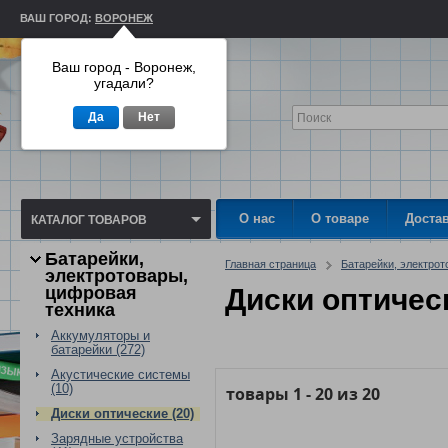
ВАШ ГОРОД:
ВОРОНЕЖ
Ваш город - Воронеж,
угадали?
Да
Нет
О нас
О товаре
Доста
КАТАЛОГ ТОВАРОВ
Батарейки,
Главная страница
Батарейки, электрот
электротовары,
цифровая
Диски оптичес
техника
Аккумуляторы и
батарейки (272)
Акустические системы
(10)
товары
1
-
20
из
20
Диски оптические (20)
Зарядные устройства