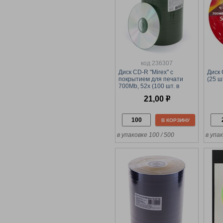
код 236307
Диск CD-R "Mirex" с
Диск 
покрытием для печати
(25 ш
700Mb, 52х (100 шт. в
боксе)
21,00
р
В КОРЗИНУ
в упаковке 100 / 500
в упак