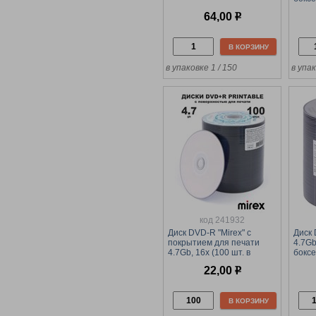
64,00
р
В КОРЗИНУ
в упаковке 1 / 150
в упак
код 241932
Диск DVD-R "Mirex" с
Диск 
покрытием для печати
4.7Gb
4.7Gb, 16х (100 шт. в
боксе
боксе)
22,00
р
В КОРЗИНУ