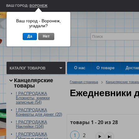
ВАШ ГОРОД:
ВОРОНЕЖ
Ваш город - Воронеж,
угадали?
Да
Нет
О нас
О товаре
Доста
КАТАЛОГ ТОВАРОВ
Канцелярские
Главная страница
Канцелярские товар
товары
Ежедневники 
! РАСПРОДАЖА
Блокноты, книжки
записные (54)
! РАСПРОДАЖА
Конверты для денег (20)
товары
1
-
20
из
28
! РАСПРОДАЖА
Наклейки (104)
! РАСПРОДАЖА
1
2
Офисные кресла,