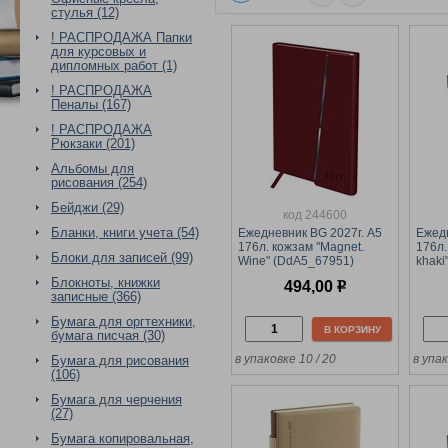
стулья (12)
! РАСПРОДАЖА Папки
для курсовых и
дипломных работ (1)
! РАСПРОДАЖА
Пеналы (167)
! РАСПРОДАЖА
Рюкзаки (201)
Альбомы для
рисования (254)
Бейджи (29)
код 244600
Бланки, книги учета (54)
Ежедневник BG 2027г. А5
Ежедн
176л. кожзам "Magnet.
176л.
Блоки для записей (99)
Wine" (DdA5_67951)
khaki
винный, soft-touch,
темн
Блокноты, книжки
494,00
р
магнитный клапан
записные (366)
Бумага для оргтехники,
В КОРЗИНУ
бумага писчая (30)
в упаковке 10 / 20
в упак
Бумага для рисования
(106)
Бумага для черчения
(27)
Бумага копировальная,