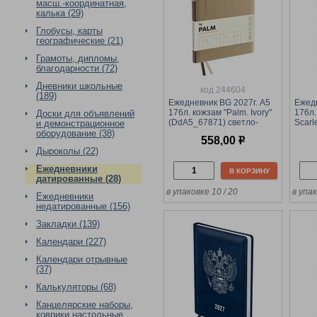
масш.-координатная,
калька (29)
Глобусы, карты
географические (21)
Грамоты, дипломы,
благодарности (72)
Дневники школьные
код 244604
(189)
Ежедневник BG 2027г. А5
Ежедн
176л. кожзам "Palm. Ivory"
176л.
Доски для объявлений
(DdA5_67871) светло-
Scarl
и демонстрационное
бежевый
крас
оборудование (38)
558,00
р
Дыроколы (22)
Ежедневники
В КОРЗИНУ
датированные (28)
в упаковке 10 / 20
в упак
Ежедневники
недатированные (156)
Закладки (139)
Календари (227)
Календари отрывные
(37)
Калькуляторы (68)
Канцелярские наборы,
коврики настольные,