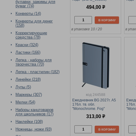
булавки, зажимы для
серый, цветной срез, с
черны
бумаг (74)
494,00
р
резинкой
рези
Конверты (14)
В КОРЗИНУ
Конверты для денег
(158)
в упаковке 10 / 20
в упак
Корректирующие
средства (78)
Краски (324)
Ластики (166)
Лепка - наборы для
творчества (70)
Лепка - пластилин (182)
Линейки (218)
Лупы (5)
Маркеры (307)
код 244588
Ежедневник BG 2027г. А5
Ежедн
Мелки (54)
176л. тв. обл.
176л.
"Monochrome. Fog"
"Mono
Наборы канцтоваров
(DdA5_68153) серый, soft-
(DdA
для школьников (17)
313,00
р
touch
soft-t
Наклейки (108)
Ножницы, ножи (93)
В КОРЗИНУ