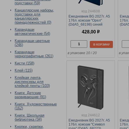
подставки (59)
Канцелярские наборы,
код 244608
подставки для
Ежедневник BG 2027г. А5
Ежедн
канцелярских
176л. кожзам "Орел"
176л.
принадлежностей (0)
(DdA5_68198) синий
(DdA
Карандаши
428,00
р
автоматические (54)
Карандаши цветные
(246)
В КОРЗИНУ
Карандаши
в упаковке 10 / 20
в упак
чернографитные (261)
Кисти (158)
Клей (115)
Клейкая лента,
диспенсеры для
клейкой ленты (103)
Книги. Детские
развивающие (91)
Книги. Художественные
(162)
код 244612
Книги. Школьная
библиотека (34)
Ежедневник BG 2027г. А5
Ежедн
176л. кожзам "Символ
176л.
Кнопки, скрепки,
года" (DdA5_68223)
года"