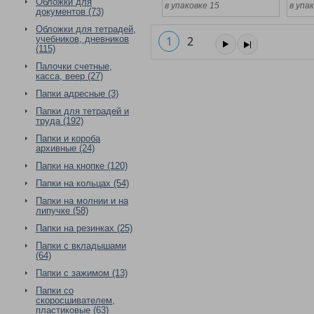
Обложки для
в упаковке 15
в упа
документов (73)
Обложки для тетрадей,
учебников, дневников
1
2
(115)
Палочки счетные,
касса, веер (27)
Папки адресные (3)
Папки для тетрадей и
труда (192)
Папки и короба
архивные (24)
Папки на кнопке (120)
Папки на кольцах (54)
Папки на молнии и на
липучке (58)
Папки на резинках (25)
Папки с вкладышами
(64)
Папки с зажимом (13)
Папки со
скоросшивателем,
пластиковые (63)