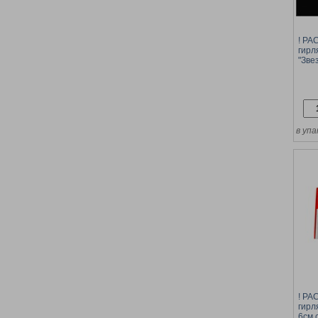
! Р
гирл
"Зве
3м, 
белы
в упа
! Р
гирл
6см 