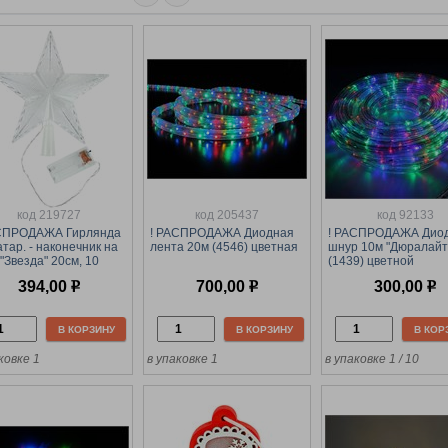
код 219727
код 205437
код 92133
АСПРОДАЖА Гирлянда
! РАСПРОДАЖА Диодная
! РАСПРОДАЖА Дио
атар. - наконечник на
лента 20м (4546) цветная
шнур 10м "Дюралайт
 "Звезда" 20см, 10
(1439) цветной
 (НУ-2592) 2 режима
394,00
р
700,00
р
300,00
р
В КОРЗИНУ
В КОРЗИНУ
В КОР
ковке 1
в упаковке 1
в упаковке 1 / 10