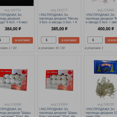
код 166754
код 181277
код 218480
АСПРОДАЖА Эл.
! РАСПРОДАЖА Эл.
! РАСПРОДАЖА Эл.
янда диодная
гирлянда диодная "Месяц
гирлянда диодная "
зды" 6 бол. + 6 мал.
3 бол. и звезды 3 бол. + 6
и звезда 5 бол. + зв
108 ламп (KRV-151)
мал." 120 ламп (KRV-177/
мал." (Н-7) цветная, 
384,00
р
385,00
р
400,00
р
й свет, в коробке
СА-503) тёплый белый
пластик, в коробке
свет
В КОРЗИНУ
В КОРЗИНУ
В КОР
ковке 1 / 30
в упаковке 30 / 30
в упаковке 1
код 219368
код 219369
код 206235
АСПРОДАЖА Эл.
! РАСПРОДАЖА Эл.
! РАСПРОДАЖА Эл.
янда диодная "Шары
гирлянда диодная "Шары
гирлянда диодная 1
с нитками" 20шт. 4м
6см с нитками" 20шт. 4м
ламп 10м