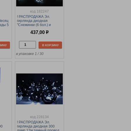
код 182247
! РАСПРОДАЖА Эл.
Месяц
гирлянда диодная
езды 5
"Снежинки (6 бол.) и
мягкий
звезды (6 мал.)" 3м
437,00
р
(10МР3) белый свет
ЗИНУ
В КОРЗИНУ
в упаковке 1 / 30
код 228134
! РАСПРОДАЖА Эл.
00
гирлянда диодная 300
ламп 12м темный провод