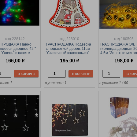
код 228142
код 228010
код 180505
АСПРОДАЖА Панно
! РАСПРОДАЖА Подвеска
! РАСПРОДАЖА Эл.
ящееся диодное 42 *
с подсветкой дерев. 11см
гирлянда диодная 2
 "Олень" в пакете
"Сказочный колокольчик"
4.5м "Золотые метал
(НУ-7024) на батар.
шарики", теплый бе
166,00
р
195,00
р
198,00
р
свет, в тубе
В КОРЗИНУ
В КОРЗИНУ
В КОР
ковке 1
в упаковке 1
в упаковке 1 / 60