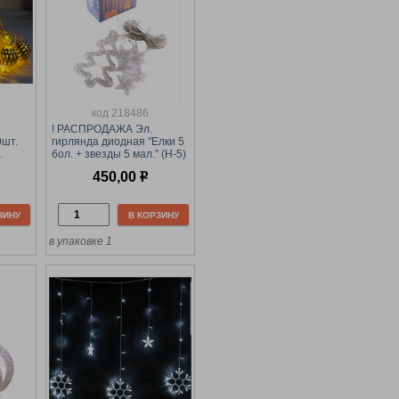
код 218486
! РАСПРОДАЖА Эл.
0шт.
гирлянда диодная "Елки 5
.
бол. + звезды 5 мал." (Н-5)
лый
цветная, мягкий пластик, в
450,00
р
коробке
ЗИНУ
В КОРЗИНУ
в упаковке 1