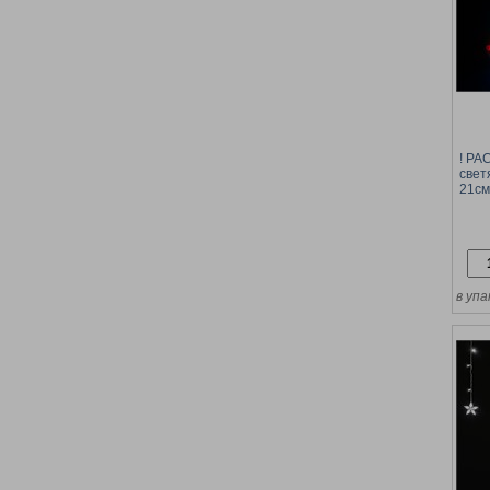
! Р
свет
21см
в упа