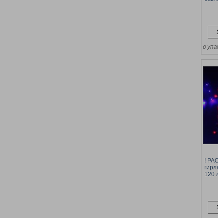
(519
коро
в упа
! Р
гирл
120 
ГАР
и ра
цвет