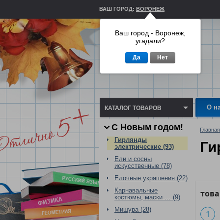
ВАШ ГОРОД:
ВОРОНЕЖ
Ваш город - Воронеж,
угадали?
Да
Нет
О н
КАТАЛОГ ТОВАРОВ
С Новым годом!
Главная
Гирлянды
Ги
электрические (93)
Ели и сосны
искусственные (78)
Елочные украшения (22)
Карнавальные
тов
костюмы, маски … (9)
Мишура (28)
1