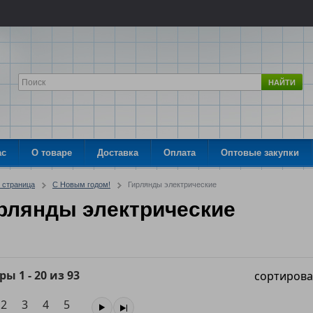
НАЙТИ
ас
О товаре
Доставка
Оплата
Оптовые закупки
 страница
С Новым годом!
Гирлянды электрические
рлянды электрические
ары
1
-
20
из
93
сортирова
2
3
4
5