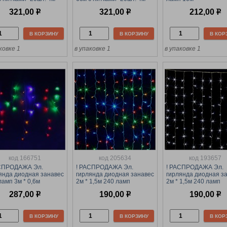
335) зеленая, в
(519335) розовая, в
ГАРАНТИРОВАНЫ ко
321,00
р
321,00
р
212,00
р
бке
коробке
и длина (KRV-159) с
В КОРЗИНУ
В КОРЗИНУ
В КОР
ковке 1
в упаковке 1
в упаковке 1
код 166751
код 205634
код 193657
АСПРОДАЖА Эл.
! РАСПРОДАЖА Эл.
! РАСПРОДАЖА Эл.
янда диодная занавес
гирлянда диодная занавес
гирлянда диодная з
ламп 3м * 0,6м
2м * 1,5м 240 ламп
2м * 1,5м 240 ламп
АНТИРОВАНЫ кол-во
(701399/159л) цветная, в
(701412/159л) холод
287,00
р
190,00
р
190,00
р
змеры (KRV-066)
тубе
белая, в тубе
ная
В КОРЗИНУ
В КОРЗИНУ
В КОР