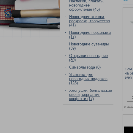
Наклейки, плакаты,
новогоднее
оформление (45)
Новогодние книжки,
раскраски, творчество
(41)
Новогодние персонажи
(17)
Новогодние сувениры
(39)
Открытки новогодние
(30)
Символы года (0)
! Р
на б
Упаковка для
елку
новогодних подарков
ламп
(128)
Хлопушки, бенгальские
свечи, серпантин,
конфетти (17)
в упа