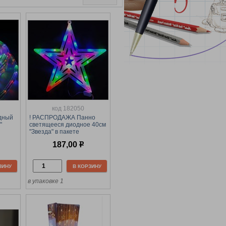
код 182050
дный
! РАСПРОДАЖА Панно
"
светящееся диодное 40см
"Звезда" в пакете
187,00
р
ЗИНУ
В КОРЗИНУ
в упаковке 1