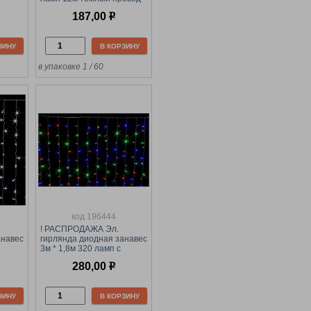
л-во
(701177/185л) холодно-
187,00
р
иняя
белая, в тубе
ЗИНУ
В КОРЗИНУ
в упаковке 1 / 60
код 196444
! РАСПРОДАЖА Эл.
анавес
гирлянда диодная занавес
3м * 1,8м 320 ламп с
но-
пультом (С-240/179л)
280,00
р
цветная, в тубе
ЗИНУ
В КОРЗИНУ