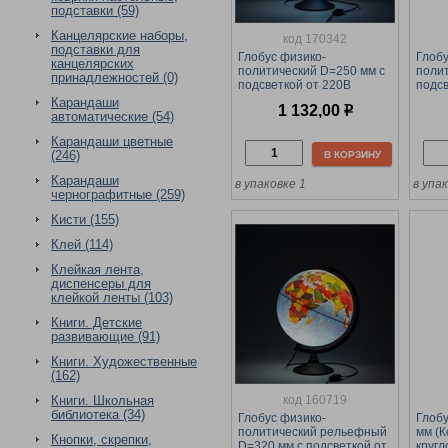
подставки (59)
Канцелярские наборы,
код 170342
подставки для
Глобус физико-
Глобу
канцелярских
политический D=250 мм с
полит
принадлежностей (0)
подсветкой от 220В
подсв
(Ke012500191) на круглой
(Ke01
Карандаши
1 132,00
р
подставке
К0132
автоматические (54)
подс
Карандаши цветные
(246)
В КОРЗИНУ
Карандаши
в упаковке 1
в упа
чернографитные (259)
Кисти (155)
Клей (114)
Клейкая лента,
диспенсеры для
клейкой ленты (103)
Книги. Детские
развивающие (91)
Книги. Художественные
(162)
код 160719
Книги. Школьная
библиотека (34)
Глобус физико-
Глоб
политический рельефный
мм (К
Кнопки, скрепки,
D=320 мм с подсветкой от
кругл