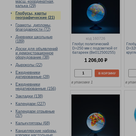
масш.-координатная,
калька (29)
Глобусы, карты
географические (21)
Грамоты, дипломы,
благодарности (72)
Дневники школьные
код 160726
(189)
Глобус политический
Глобу
D=250 мм с подсветкой от
D=32
Доски для объявлений
батареек (Be012500255)
кругл
и демонстрационное
на круглой подставке
оборудование (38)
1 206,00
р
Дыроколы (22)
Ежедневники
В КОРЗИНУ
датированные (28)
в упаковке 1
в упа
Ежедневники
недатированные (156)
Закладки (138)
Календари (227)
Календари отрывные
(37)
Калькуляторы (68)
Канцелярские наборы,
коврики настольные,