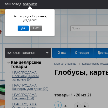
ВАШ ГОРОД:
ВОРОНЕЖ
Ваш город - Воронеж,
угадали?
Да
Нет
О нас
О товаре
Доста
КАТАЛОГ ТОВАРОВ
Канцелярские
Главная страница
Канцелярские товар
товары
Глобусы, карт
! РАСПРОДАЖА
Блокноты, книжки
записные (54)
! РАСПРОДАЖА
Конверты для денег (20)
товары
1
-
20
из
21
! РАСПРОДАЖА
Наклейки (104)
! РАСПРОДАЖА
1
2
Офисные кресла,