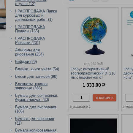
стулья (12)
! РАСПРОДАЖА Папки
для курсовых и
дипломных работ (1)
! РАСПРОДАЖА
Пеналы (165)
! РАСПРОДАЖА
Рюкзаки (201)
Альбомы для
рисования (254)
Бейджи (29)
код 231945
Бланки, книги учета (54)
Глобус интерактивный
Глобу
зоогеографический D=210
двойн
Блоки для записей (98)
мм с подсветкой от
ночь"
батареек (INT12100297)
карта
Блокноты, книжки
1 333,00
р
на круглой подставке
D=250
записные (366)
220В 
кругл
Бумага для оргтехники,
В КОРЗИНУ
бумага писчая (30)
в упаковке 1
в упа
Бумага для рисования
(106)
Бумага для черчения
(27)
Бумага копировальная,