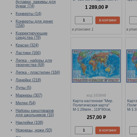
булавки, зажимы для
220В (К013200223) на
бумаг (74)
1 289,00
р
круглой подставке
Конверты (14)
В КОРЗИНУ
Конверты для денег
(156)
в упаковке 1
в упа
Корректирующие
средства (78)
Краски (324)
Ластики (166)
Лепка - наборы для
творчества (69)
Лепка - пластилин (184)
Линейки (218)
Лупы (5)
Маркеры (307)
код 163848
Карта настенная "Мир.
Карта
Мелки (54)
Политическая карта"
Полит
М-1:28млн., 118*80см,
М-1:3
Наборы канцтоваров
(КН044)
ламин
для школьников (16)
257,00
р
Наклейки (108)
Ножницы, ножи (93)
В КОРЗИНУ