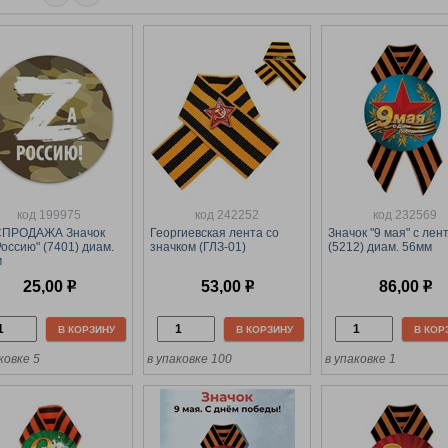
код 199975
код 242252
код 232569
СПРОДАЖА Значок
Георгиевская лента со
Значок "9 мая" с лен
Россию" (7401) диам.
значком (ГЛЗ-01)
(5212) диам. 56мм
м
25,00
р
53,00
р
86,00
р
В КОРЗИНУ
В КОРЗИНУ
В КОР
ковке 5
в упаковке 100
в упаковке 1