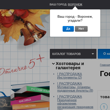
ВАШ ГОРОД:
ВОРОНЕЖ
Ваш город - Воронеж,
угадали?
Да
Нет
О н
КАТАЛОГ ТОВАРОВ
Хозтовары и
Главная
галантерея
Го
! РАСПРОДАЖА
Инструменты (2)
! РАСПРОДАЖА
Мотиваторы, планеры,
подарочные буклеты (8)
тов
! РАСПРОДАЖА
Праздничное
оформление,
1
организация праздников