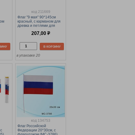
код 211669
Флаг "9 мая" 90*145см
ком
красный, с карманом для
древка и петлями для
крепления (MC-6465)
207,00
р
ЗИНУ
В КОРЗИНУ
в упаковке 20
код 134753
Флаг Российской
 с
Федерации 20*30см, с
5)
флагштоком (MC-3786)