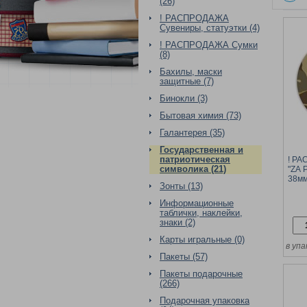
(26)
! РАСПРОДАЖА
Сувениры, статуэтки (4)
! РАСПРОДАЖА Сумки
(8)
Бахилы, маски
защитные (7)
Бинокли (3)
Бытовая химия (73)
Галантерея (35)
Государственная и
патриотическая
! РА
символика (21)
"ZА 
38м
Зонты (13)
Информационные
таблички, наклейки,
знаки (2)
Карты игральные (0)
в упа
Пакеты (57)
Пакеты подарочные
(266)
Подарочная упаковка