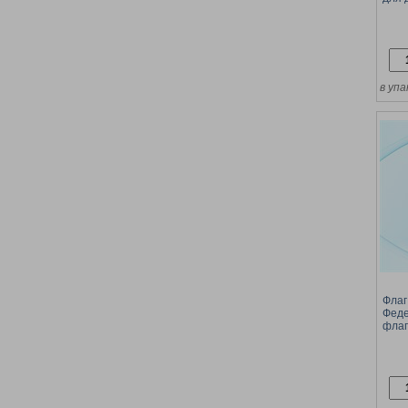
креп
в упа
Флаг
Феде
флаг