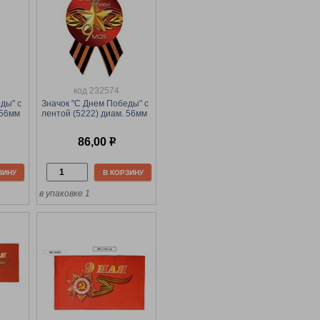
код 232574
ды" с
Значок "С Днем Победы" с
 56мм
лентой (5222) диам. 56мм
86,00
р
ЗИНУ
В КОРЗИНУ
в упаковке 1