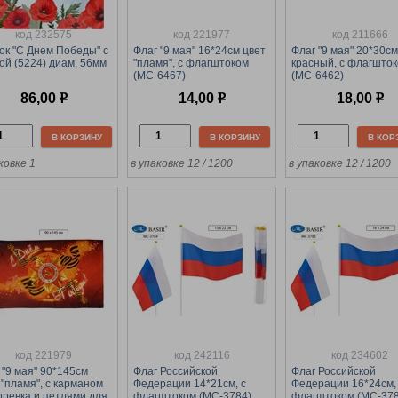
код 232575
код 221977
код 211666
ок "С Днем Победы" с
Флаг "9 мая" 16*24см цвет
Флаг "9 мая" 20*30см
ой (5224) диам. 56мм
"пламя", с флагштоком
красный, с флагшто
(MC-6467)
(MC-6462)
86,00
р
14,00
р
18,00
р
В КОРЗИНУ
В КОРЗИНУ
В КОР
ковке 1
в упаковке 12 / 1200
в упаковке 12 / 1200
код 221979
код 242116
код 234602
 "9 мая" 90*145см
Флаг Российской
Флаг Российской
 "пламя", с карманом
Федерации 14*21см, с
Федерации 16*24см,
древка и петлями для
флагштоком (MC-3784)
флагштоком (MC-378