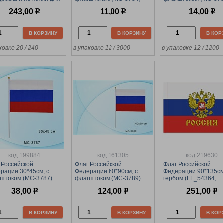
ления (MC-6471)
243,00
р
11,00
р
14,00
р
В КОРЗИНУ
В КОРЗИНУ
В КОР
ковке 20 / 240
в упаковке 12 / 3000
в упаковке 12 / 1200
код 199884
код 161305
код 219630
 Российской
Флаг Российской
Флаг Российской
рации 30*45см, с
Федерации 60*90см, с
Федерации 90*135см
штоком (MC-3787)
флагштоком (MC-3789)
гербом (FL_54364,
"ArtSpace") в пакете
38,00
р
124,00
р
251,00
р
В КОРЗИНУ
В КОРЗИНУ
В КОР