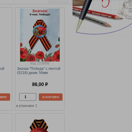
код 210668
той
Значок "Победа" с лентой
(5218) диам. 56мм
86,00
р
ЗИНУ
В КОРЗИНУ
в упаковке 1