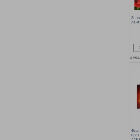
Знач
лент
в упа
Флаг
цвет
для 