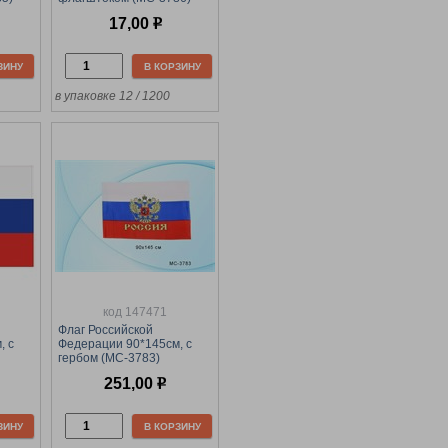
17,00
р
ЗИНУ
В КОРЗИНУ
в упаковке 12 / 1200
код 147471
Флаг Российской
, с
Федерации 90*145см, с
гербом (MC-3783)
251,00
р
ЗИНУ
В КОРЗИНУ