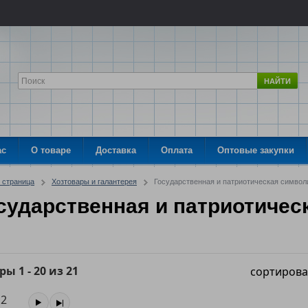
НАЙТИ
ас
О товаре
Доставка
Оплата
Оптовые закупки
 страница
Хозтовары и галантерея
Государственная и патриотическая символ
сударственная и патриотичес
ары
1
-
20
из
21
сортирова
2