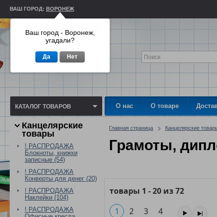
ВАШ ГОРОД:
ВОРОНЕЖ
Ваш город - Воронеж,
угадали?
Да
Нет
О нас
О товаре
Доста
КАТАЛОГ ТОВАРОВ
Канцелярские
Главная страница
Канцелярские товар
товары
Грамоты, дипл
! РАСПРОДАЖА
Блокноты, книжки
записные (54)
! РАСПРОДАЖА
Конверты для денег (20)
товары
1
-
20
из
72
! РАСПРОДАЖА
Наклейки (104)
! РАСПРОДАЖА
1
2
3
4
Офисные кресла,