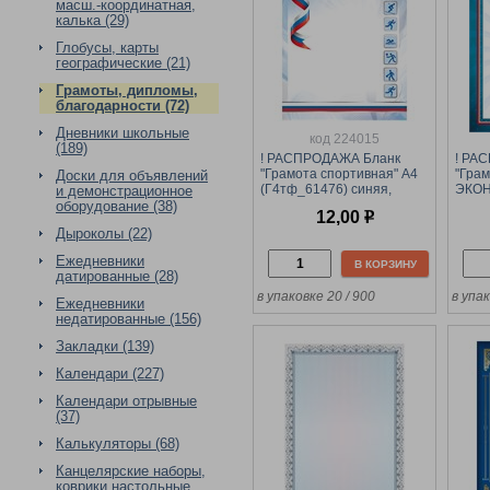
масш.-координатная,
калька (29)
Глобусы, карты
географические (21)
Грамоты, дипломы,
благодарности (72)
Дневники школьные
код 224015
(189)
! РАСПРОДАЖА Бланк
! РА
"Грамота спортивная" А4
"Грам
Доски для объявлений
(Г4тф_61476) синяя,
ЭКОН
и демонстрационное
тиснение фольгой,
мело
оборудование (38)
12,00
р
мелованный картон
Дыроколы (22)
Ежедневники
В КОРЗИНУ
датированные (28)
в упаковке 20 / 900
в упа
Ежедневники
недатированные (156)
Закладки (139)
Календари (227)
Календари отрывные
(37)
Калькуляторы (68)
Канцелярские наборы,
коврики настольные,