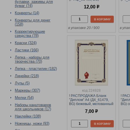
булавки, зажимы для
зеленая, тиснение
мелов
бумаг (74)
12,00
р
фольгой, мелованный
м2
картон
Конверты (14)
В КОРЗИНУ
Конверты для денег
(158)
в упаковке 20 / 900
в упак
Корректирующие
средства (78)
Краски (324)
Ластики (166)
Лепка - наборы для
творчества (70)
Лепка - пластилин (182)
Линейки (218)
Лупы (5)
Маркеры (307)
код 224928
! РАСПРОДАЖА Бланк
! РА
Мелки (54)
"Диплом" А4 (Д4_61479,
"Дипл
BG) бежевый, мелованный
BG) 
Наборы канцтоваров
картон
карт
для школьников (17)
7,00
р
Наклейки (108)
Ножницы, ножи (93)
В КОРЗИНУ