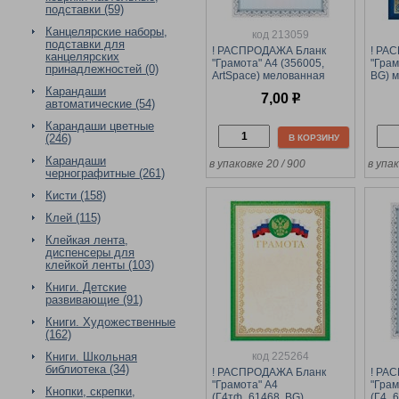
подставки (59)
Канцелярские наборы,
код 213059
подставки для
! РАСПРОДАЖА Бланк
! РА
канцелярских
"Грамота" А4 (356005,
"Грам
принадлежностей (0)
ArtSpace) мелованная
BG) 
бумага 200г/м2
синяя
Карандаши
7,00
р
автоматические (54)
Карандаши цветные
(246)
В КОРЗИНУ
Карандаши
в упаковке 20 / 900
в упак
чернографитные (261)
Кисти (158)
Клей (115)
Клейкая лента,
диспенсеры для
клейкой ленты (103)
Книги. Детские
развивающие (91)
Книги. Художественные
(162)
код 225264
Книги. Школьная
библиотека (34)
! РАСПРОДАЖА Бланк
! РА
"Грамота" А4
"Грам
Кнопки, скрепки,
(Г4тф_61468, BG)
(Г4_6