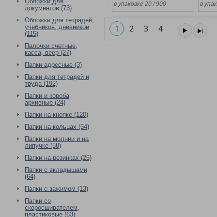
Обложки для
в упаковке 20 / 900
в упак
документов (73)
Обложки для тетрадей,
учебников, дневников
1
2
3
4
(115)
Палочки счетные,
касса, веер (27)
Папки адресные (3)
Папки для тетрадей и
труда (192)
Папки и короба
архивные (24)
Папки на кнопке (120)
Папки на кольцах (54)
Папки на молнии и на
липучке (58)
Папки на резинках (25)
Папки с вкладышами
(64)
Папки с зажимом (13)
Папки со
скоросшивателем,
пластиковые (63)