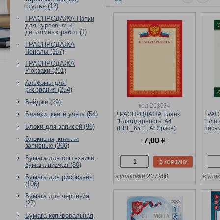
стулья (12)
! РАСПРОДАЖА Папки
для курсовых и
дипломных работ (1)
! РАСПРОДАЖА
Пеналы (167)
! РАСПРОДАЖА
Рюкзаки (201)
Альбомы для
рисования (254)
Бейджи (29)
код 208634
Бланки, книги учета (54)
! РАСПРОДАЖА Бланк
! РА
"Благодарность" А4
"Бла
Блоки для записей (99)
(BBL_6511, ArtSpace)
письм
мелованный картон
ArtS
Блокноты, книжки
7,00
р
карт
записные (366)
Бумага для оргтехники,
В КОРЗИНУ
бумага писчая (30)
в упаковке 20 / 900
в упак
Бумага для рисования
(106)
Бумага для черчения
(27)
Бумага копировальная,