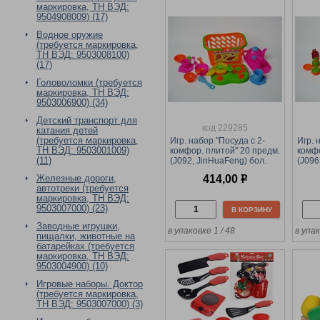
маркировка, ТН ВЭД:
9504908009) (17)
Водное оружие
(требуется маркировка,
ТН ВЭД: 9503008100)
(17)
Головоломки (требуется
маркировка, ТН ВЭД:
9503006900) (34)
Детский транспорт для
код 229285
катания детей
(требуется маркировка,
Игр. набор "Посуда с 2-
Игр. 
ТН ВЭД: 9503001009)
комфор. плитой" 20 предм.
комфо
(11)
(J092, JinHuaFeng) бол.
(J096
поднос и чайный сервиз, в
плита
Железные дороги,
414,00
р
тележке 22*14,5*13см
скоро
автотреки (требуется
22*14
маркировка, ТН ВЭД:
9503007000) (23)
В КОРЗИНУ
Заводные игрушки,
в упаковке 1 / 48
в упак
пищалки, животные на
батарейках (требуется
маркировка, ТН ВЭД:
9503004900) (10)
Игровые наборы. Доктор
(требуется маркировка,
ТН ВЭД: 9503007000) (3)