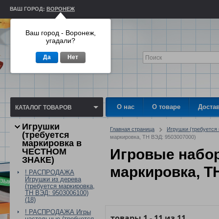
ВАШ ГОРОД:
ВОРОНЕЖ
Ваш город - Воронеж,
угадали?
Да
Нет
О нас
О товаре
Доста
КАТАЛОГ ТОВАРОВ
Игрушки
Главная страница
Игрушки (требуетс
(требуется
маркировка, ТН ВЭД: 9503007000)
маркировка в
Игровые набор
ЧЕСТНОМ
ЗНАКЕ)
маркировка, Т
! РАСПРОДАЖА
Игрушки из дерева
(требуется маркировка,
ТН ВЭД: 9503006100)
(18)
! РАСПРОДАЖА Игры
товары
1
-
11
из
11
настольные (требуется