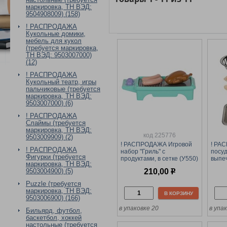
маркировка, ТН ВЭД:
9504908009) (158)
! РАСПРОДАЖА
Кукольные домики,
мебель для кукол
(требуется маркировка,
ТН ВЭД: 9503007000)
(12)
! РАСПРОДАЖА
Кукольный театр, игры
пальчиковые (требуется
маркировка, ТН ВЭД:
9503007000) (6)
! РАСПРОДАЖА
Слаймы (требуется
маркировка, ТН ВЭД:
код 225776
9503009909) (2)
! РАСПРОДАЖА Игровой
! РА
! РАСПРОДАЖА
набор "Гриль" с
посу
Фигурки (требуется
продуктами, в сетке (У550)
выпеч
маркировка, ТН ВЭД:
30*1
210,00
р
9503004900) (5)
Puzzle (требуется
маркировка, ТН ВЭД:
В КОРЗИНУ
9503006900) (166)
в упаковке 20
в упа
Бильярд, футбол,
баскетбол, хоккей
настольные (требуется