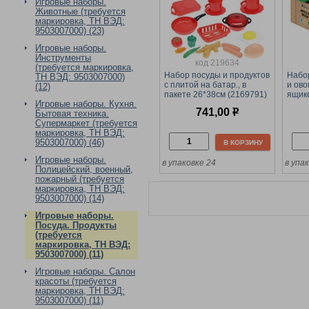
Игровые наборы.
Животные (требуется
маркировка, ТН ВЭД:
9503007000) (23)
Игровые наборы.
Инструменты
код 219634
(требуется маркировка,
Набор посуды и продуктов
Набор
ТН ВЭД: 9503007000)
с плитой на батар., в
и ово
(12)
пакете 26*38см (2169791)
ящик
Игровые наборы. Кухня.
741,00
р
Бытовая техника.
Супермаркет (требуется
маркировка, ТН ВЭД:
9503007000) (46)
В КОРЗИНУ
Игровые наборы.
в упаковке 24
в упа
Полицейский, военный,
пожарный (требуется
маркировка, ТН ВЭД:
9503007000) (14)
Игровые наборы.
Посуда. Продукты
(требуется
маркировка, ТН ВЭД:
9503007000) (11)
Игровые наборы. Салон
красоты (требуется
маркировка, ТН ВЭД:
9503007000) (11)