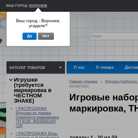
ВАШ ГОРОД:
ВОРОНЕЖ
Ваш город - Воронеж,
угадали?
Да
Нет
О нас
О товаре
Доста
КАТАЛОГ ТОВАРОВ
Игрушки
Главная страница
Игрушки (требуетс
(требуется
9503007000)
маркировка в
Игровые набор
ЧЕСТНОМ
ЗНАКЕ)
маркировка, Т
! РАСПРОДАЖА
Игрушки из дерева
(требуется маркировка,
ТН ВЭД: 9503006100)
(18)
! РАСПРОДАЖА Игры
товары
1
-
20
из
59
настольные (требуется