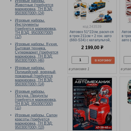
Игровые наборы.
Животные (требуется
маркировка, ТН ВЭД:
9503007000) (24)
Игровые наборы.
Инструменты
код 243539
(требуется маркировка,
Автовоз 51*22см, раскл-ся
Автов
ТН ВЭД: 9503007000)
в трек 211см + 2 гон. авто
в тре
(12)
(660-S34) с катапультой,
авто 
Игровые наборы. Кухня.
светом и звуком, в коробке
катап
2 199,00
р
Бытовая техника.
звуко
Супермаркет (требуется
маркировка, ТН ВЭД:
9503007000) (46)
В КОРЗИНУ
Игровые наборы.
в упаковке 1
в упа
Полицейский, военный,
пожарный (требуется
маркировка, ТН ВЭД:
9503007000) (14)
Игровые наборы.
Посуда. Продукты
(требуется маркировка,
ТН ВЭД: 9503007000)
(11)
Игровые наборы. Салон
красоты (требуется
маркировка, ТН ВЭД:
9503007000) (10)