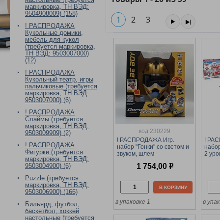
маркировка, ТН ВЭД:
9504908009) (158)
1
2
3
! РАСПРОДАЖА
Кукольные домики,
мебель для кукол
(требуется маркировка,
ТН ВЭД: 9503007000)
(12)
! РАСПРОДАЖА
Кукольный театр, игры
пальчиковые (требуется
маркировка, ТН ВЭД:
9503007000) (6)
! РАСПРОДАЖА
Слаймы (требуется
маркировка, ТН ВЭД:
код 230229
9503009909) (2)
! РАСПРОДАЖА Игр.
! РА
! РАСПРОДАЖА
набор "Гонки" со светом и
набор
Фигурки (требуется
звуком, шлем -
2 уро
маркировка, ТН ВЭД:
трансформер (IT109792) 2
метал
1 754,00
р
9503004900) (6)
машины в компл., в
виде 
коробке 48*12*34см
короб
Puzzle (требуется
маркировка, ТН ВЭД:
В КОРЗИНУ
9503006900) (166)
в упаковке 1
в упа
Бильярд, футбол,
баскетбол, хоккей
настольные (требуется