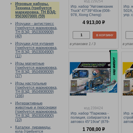
код 229254
Игровые наборы.
Игр. набор "Автомеханик
Игр. 
Техника (требуется
Truck" 47*39*40см (008-
502A,
маркировка, ТН ВЭД:
978, Xiong Cheng)
упр. 
9503007000) (59)
симулятор вождения и
52,5*
4 913,00
р
моделирования (сборка/
транс
Игрушки - антистресс
разборка) дист. автоключ
лунох
(требуется маркировка,
свет, звук, инструменты
ТН ВЭД: 9503009909)
В КОРЗИНУ
(40)
Игрушки для купания
в упаковке 1 / 3
в упа
(требуется маркировка,
ТН ВЭД: 9503004900)
(11)
Игры магнитные
(требуется маркировка,
ТН ВЭД: 9504908009)
(37)
Игры настольные
(требуется маркировка,
ТН ВЭД: 9504908009)
(166)
Интерактивные
животные и персонажи
код 239424
(требуется маркировка,
Игр. набор "Парковка -
Игр. 
ТН ВЭД: 9503004900)
полиция, собирается в
строй
(10)
автовоз 45*19см" (879-
автов
112) в собр. виде
110) 
Каталки, пирамиды,
1 708,00
р
97*39*18,5см +5 мет.
97*39
юла (требуется