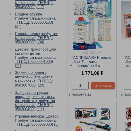
маркировка, ТН ВЭД:
9504908009) (17)
Водное оружие
(требуется маркировка,
ТН ВЭД: 9503008100)
(17)
Головоломки (требуется
маркировка, ТН ВЭД:
9503006900) (34)
Детский транспорт для
код 220574
катания детей
(требуется маркировка,
! РАСПРОДАЖА Игровой
! РА
ТН ВЭД: 9503001009)
набор "Парковка.
набо
(11)
Мегаполис" на батар.,
авто
размер в собр. виде
75*4
Железные дороги,
1 771,00
р
35*17,5*36см, в коробке
дерев
автотреки (требуется
(2294336) с подъемным
печа
маркировка, ТН ВЭД:
лифтом
9503007000) (24)
В КОРЗИНУ
Заводные игрушки,
в упаковке 12
в упа
пищалки, животные на
батарейках (требуется
маркировка, ТН ВЭД:
9503004900) (11)
Игровые наборы. Доктор
(требуется маркировка,
ТН ВЭД: 9503007000) (3)