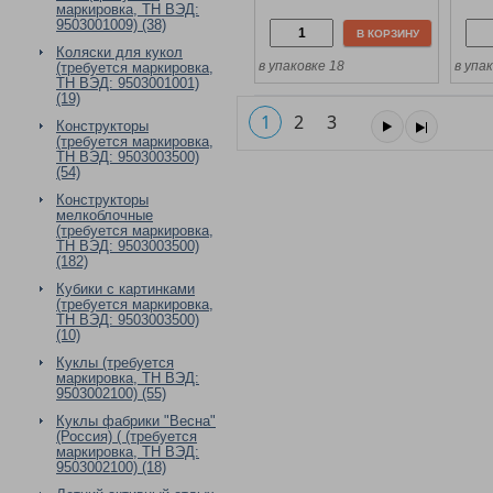
моделей 1:64 и 8 дор.
модел
маркировка, ТН ВЭД:
знаков, в коробке
знако
9503001009) (38)
В КОРЗИНУ
Коляски для кукол
в упаковке 18
в упа
(требуется маркировка,
ТН ВЭД: 9503001001)
(19)
1
2
3
Конструкторы
(требуется маркировка,
ТН ВЭД: 9503003500)
(54)
Конструкторы
мелкоблочные
(требуется маркировка,
ТН ВЭД: 9503003500)
(182)
Кубики с картинками
(требуется маркировка,
ТН ВЭД: 9503003500)
(10)
Куклы (требуется
маркировка, ТН ВЭД:
9503002100) (55)
Куклы фабрики "Весна"
(Россия) ( (требуется
маркировка, ТН ВЭД:
9503002100) (18)