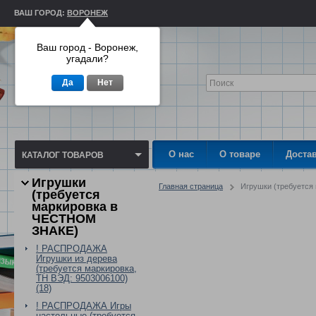
ВАШ ГОРОД:
ВОРОНЕЖ
Ваш город - Воронеж,
угадали?
Да
Нет
О нас
О товаре
Доста
КАТАЛОГ ТОВАРОВ
Игрушки
Главная страница
Игрушки (требуетс
(требуется
маркировка в
ЧЕСТНОМ
ЗНАКЕ)
! РАСПРОДАЖА
Игрушки из дерева
(требуется маркировка,
ТН ВЭД: 9503006100)
(18)
! РАСПРОДАЖА Игры
настольные (требуется