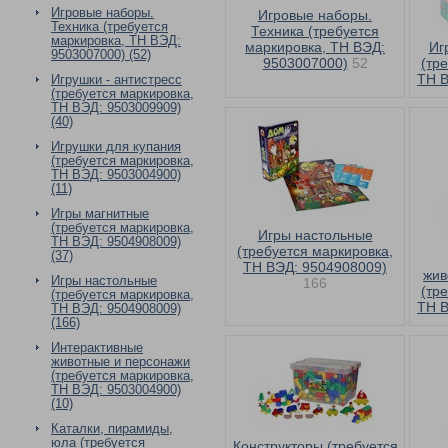
Игровые наборы.
Игровые наборы.
Техника (требуется
Техника (требуется
маркировка, ТН ВЭД:
маркировка, ТН ВЭД:
Иг
9503007000) (52)
9503007000)
52
(тр
ТН В
Игрушки - антистресс
(требуется маркировка,
ТН ВЭД: 9503009909)
(40)
Игрушки для купания
(требуется маркировка,
ТН ВЭД: 9503004900)
(11)
Игры магнитные
(требуется маркировка,
Игры настольные
ТН ВЭД: 9504908009)
(требуется маркировка,
(37)
ТН ВЭД: 9504908009)
жив
Игры настольные
166
(тр
(требуется маркировка,
ТН В
ТН ВЭД: 9504908009)
(166)
Интерактивные
животные и персонажи
(требуется маркировка,
ТН ВЭД: 9503004900)
(10)
Каталки, пирамиды,
юла (требуется
Конструкторы (требуется