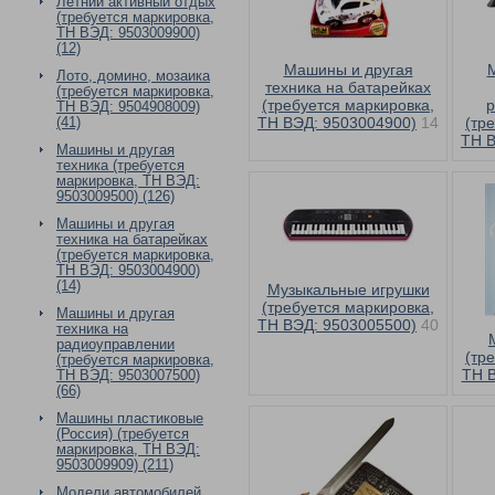
Летний активный отдых
(требуется маркировка,
ТН ВЭД: 9503009900)
(12)
Машины и другая
Лото, домино, мозаика
техника на батарейках
(требуется маркировка,
(требуется маркировка,
р
ТН ВЭД: 9504908009)
(41)
ТН ВЭД: 9503004900)
14
(тр
ТН В
Машины и другая
техника (требуется
маркировка, ТН ВЭД:
9503009500) (126)
Машины и другая
техника на батарейках
(требуется маркировка,
ТН ВЭД: 9503004900)
(14)
Музыкальные игрушки
(требуется маркировка,
Машины и другая
ТН ВЭД: 9503005500)
40
техника на
радиоуправлении
(тр
(требуется маркировка,
ТН В
ТН ВЭД: 9503007500)
(66)
Машины пластиковые
(Россия) (требуется
маркировка, ТН ВЭД:
9503009909) (211)
Модели автомобилей