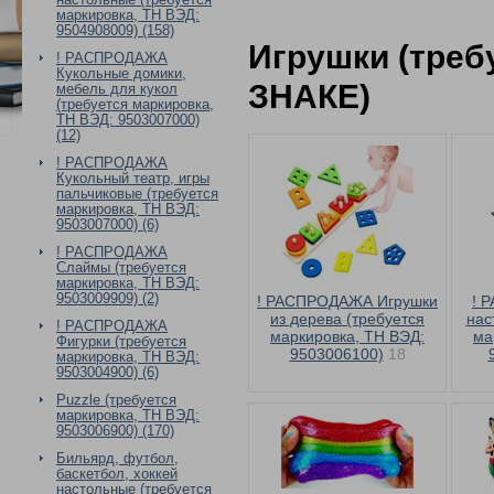
маркировка, ТН ВЭД:
9504908009) (158)
Игрушки (треб
! РАСПРОДАЖА
Кукольные домики,
ЗНАКЕ)
мебель для кукол
(требуется маркировка,
ТН ВЭД: 9503007000)
(12)
! РАСПРОДАЖА
Кукольный театр, игры
пальчиковые (требуется
маркировка, ТН ВЭД:
9503007000) (6)
! РАСПРОДАЖА
Слаймы (требуется
маркировка, ТН ВЭД:
9503009909) (2)
! РАСПРОДАЖА Игрушки
! 
из дерева (требуется
нас
! РАСПРОДАЖА
маркировка, ТН ВЭД:
ма
Фигурки (требуется
9503006100)
18
маркировка, ТН ВЭД:
9503004900) (6)
Puzzle (требуется
маркировка, ТН ВЭД:
9503006900) (170)
Бильярд, футбол,
баскетбол, хоккей
настольные (требуется