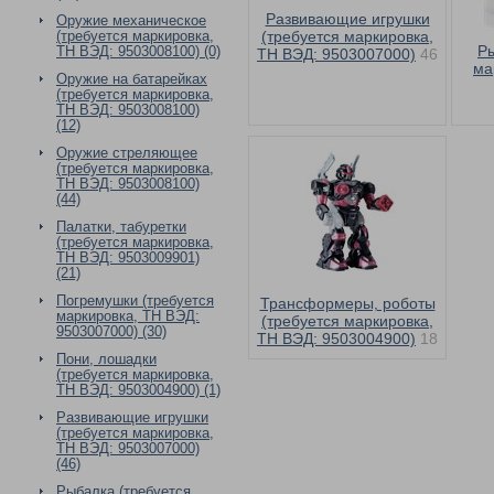
Развивающие игрушки
Оружие механическое
(требуется маркировка,
(требуется маркировка,
Ры
ТН ВЭД: 9503008100) (0)
ТН ВЭД: 9503007000)
46
ма
Оружие на батарейках
(требуется маркировка,
ТН ВЭД: 9503008100)
(12)
Оружие стреляющее
(требуется маркировка,
ТН ВЭД: 9503008100)
(44)
Палатки, табуретки
(требуется маркировка,
ТН ВЭД: 9503009901)
(21)
Погремушки (требуется
Трансформеры, роботы
маркировка, ТН ВЭД:
(требуется маркировка,
9503007000) (30)
ТН ВЭД: 9503004900)
18
Пони, лошадки
(требуется маркировка,
ТН ВЭД: 9503004900) (1)
Развивающие игрушки
(требуется маркировка,
ТН ВЭД: 9503007000)
(46)
Рыбалка (требуется