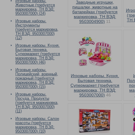
Игровые наборы.
Заводные игрушки,
Животные (требуется
пищалки, животные на
маркировка, ТН ВЭД:
Игро
батарейках (требуется
9503007000) (24)
(тр
маркировка, ТН ВЭД:
ТН 
Игровые наборы.
9503004900)
11
Инструменты
(требуется маркировка,
ТН ВЭД: 9503007000)
(12)
Игровые наборы. Кухня.
Бытовая техника.
Супермаркет (требуется
маркировка, ТН ВЭД:
9503007000) (46)
Игровые наборы.
Полицейский, военный,
Игровые наборы. Кухня.
пожарный (требуется
Бытовая техника.
Пол
маркировка, ТН ВЭД:
Супермаркет (требуется
по
9503007000) (15)
маркировка, ТН ВЭД:
ма
Игровые наборы.
9503007000)
46
Посуда. Продукты
(требуется маркировка,
ТН ВЭД: 9503007000)
(11)
Игровые наборы. Салон
красоты (требуется
маркировка, ТН ВЭД:
9503007000) (10)