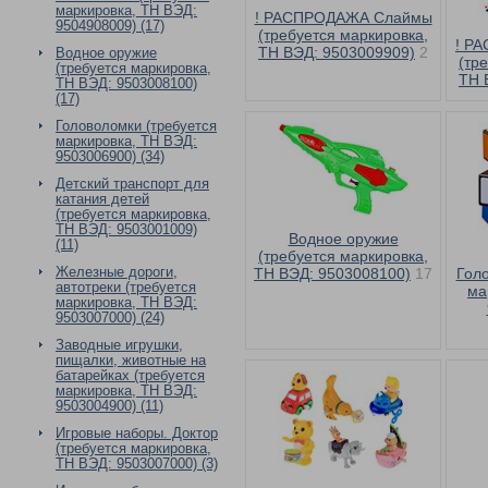
маркировка, ТН ВЭД:
! РАСПРОДАЖА Слаймы
9504908009) (17)
(требуется маркировка,
! Р
ТН ВЭД: 9503009909)
2
Водное оружие
(тр
(требуется маркировка,
ТН 
ТН ВЭД: 9503008100)
(17)
Головоломки (требуется
маркировка, ТН ВЭД:
9503006900) (34)
Детский транспорт для
катания детей
(требуется маркировка,
ТН ВЭД: 9503001009)
Водное оружие
(11)
(требуется маркировка,
Железные дороги,
ТН ВЭД: 9503008100)
17
Голо
автотреки (требуется
ма
маркировка, ТН ВЭД:
9503007000) (24)
Заводные игрушки,
пищалки, животные на
батарейках (требуется
маркировка, ТН ВЭД:
9503004900) (11)
Игровые наборы. Доктор
(требуется маркировка,
ТН ВЭД: 9503007000) (3)