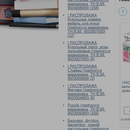
маркировка, ТН ВЭД:
9504908009) (158)
1
! РАСПРОДАЖА
Кукольные домики,
мебель для кукол
(требуется маркировка,
ТН ВЭД: 9503007000)
(12)
! РАСПРОДАЖА
Кукольный театр, игры
пальчиковые (требуется
маркировка, ТН ВЭД:
9503007000) (6)
! РАСПРОДАЖА
Слаймы (требуется
маркировка, ТН ВЭД:
9503009909) (2)
! Р
! РАСПРОДАЖА
магн
Фигурки (требуется
девч
маркировка, ТН ВЭД:
"Дес
9503004900) (6)
Puzzle (требуется
маркировка, ТН ВЭД:
9503006900) (166)
в упа
Бильярд, футбол,
баскетбол, хоккей
настольные (требуется