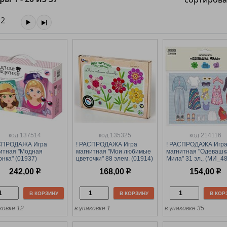
2
код 137514
код 135325
код 214116
АСПРОДАЖА Игра
! РАСПРОДАЖА Игра
! РАСПРОДАЖА Игр
итная "Модная
магнитная "Мои любимые
магнитная "Одевашк
онка" (01937)
цветочки" 88 элем. (01914)
Мила" 31 эл., (МИ_4
ятое королевство"
"Десятое королевство"
"ТРИ СОВЫ")
242,00
р
168,00
р
154,00
р
В КОРЗИНУ
В КОРЗИНУ
В КОР
ковке 12
в упаковке 1
в упаковке 35