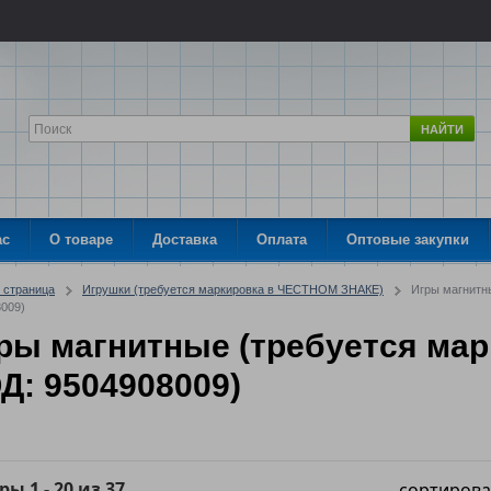
НАЙТИ
ас
О товаре
Доставка
Оплата
Оптовые закупки
 страница
Игрушки (требуется маркировка в ЧЕСТНОМ ЗНАКЕ)
Игры магнитн
009)
ры магнитные (требуется мар
Д: 9504908009)
ары
1
-
20
из
37
сортирова