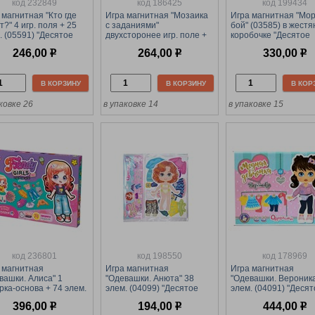
код 232849
код 186425
код 199434
 магнитная "Кто где
Игра магнитная "Мозаика
Игра магнитная "Мо
т?" 4 игр. поля + 25
с заданиями"
бой" (03585) в жестя
. (05591) "Десятое
двухсторонее игр. поле +
коробочке "Десятое
левство"
35 элем. + 16 карточек с
королевство"
246,00
р
264,00
р
330,00
р
заданиями (04116)
"Десятое королевство"
В КОРЗИНУ
В КОРЗИНУ
В КОР
ковке 26
в упаковке 14
в упаковке 15
код 236801
код 198550
код 178969
 магнитная
Игра магнитная
Игра магнитная
вашки. Алиса" 1
"Одевашки. Анюта" 38
"Одевашки. Вероника
рка-основа + 74 элем.
элем. (04099) "Десятое
элем. (04091) "Десят
10) в коробке,
королевство"
королевство"
396,00
р
194,00
р
444,00
р
ятое королевство"