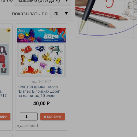
показывать по
код 165847
а
! РАСПРОДАЖА Набор
а.
"Disney. В поисках Дори"
8717,
на магнитах, 10 элем.
(03800) "Десятое
40,00
р
королевство"
ЗИНУ
В КОРЗИНУ
в упаковке 1