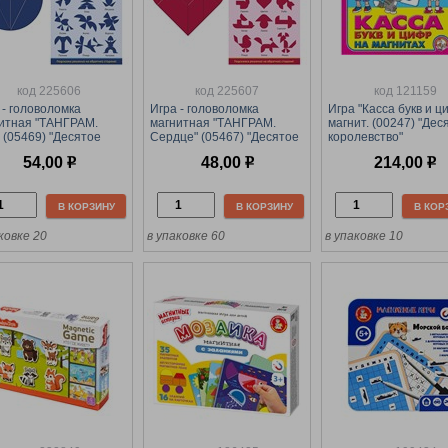
код 225606
код 225607
код 121159
 - головоломка
Игра - головоломка
Игра "Касса букв и ц
итная "ТАНГРАМ.
магнитная "ТАНГРАМ.
магнит. (00247) "Дес
" (05469) "Десятое
Сердце" (05467) "Десятое
королевство"
левство"
королевство"
54,00
р
48,00
р
214,00
р
В КОРЗИНУ
В КОРЗИНУ
В КОР
ковке 20
в упаковке 60
в упаковке 10