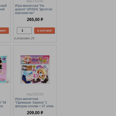
код 232230
рской
Игра магнитная "На
ной
дороге" (05594) "Десятое
королевство"
265,00
р
ЗИНУ
В КОРЗИНУ
в упаковке 26
код 221533
Игра магнитная
" 58
"Одевашки. Карина" 1
ое
фигурка-основа + 37 элем.
(05314) в пакете, "Десятое
209,00
р
королевство"