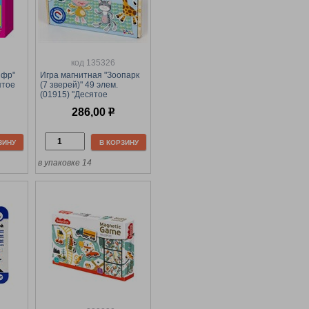
код 135326
ифр"
Игра магнитная "Зоопарк
ятое
(7 зверей)" 49 элем.
(01915) "Десятое
королевство"
286,00
р
ЗИНУ
В КОРЗИНУ
в упаковке 14