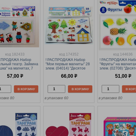
код 182433
код 174352
код 144636
АСПРОДАЖА Набор
! РАСПРОДАЖА Набор
! РАСПРОДАЖА Наб
ольный театр. Зайкина
"Мои первые магниты" 28
"Фрукты" на магнитах
шка" на магнитах, 7
элем. (04014) "Десятое
элем. (02708) "Десят
. (04075) "Десятое
королевство"
королевство"
57,00
р
66,00
р
51,00
р
левство"
В КОРЗИНУ
В КОРЗИНУ
В КОР
ковке 80
в упаковке 60
в упаковке 80