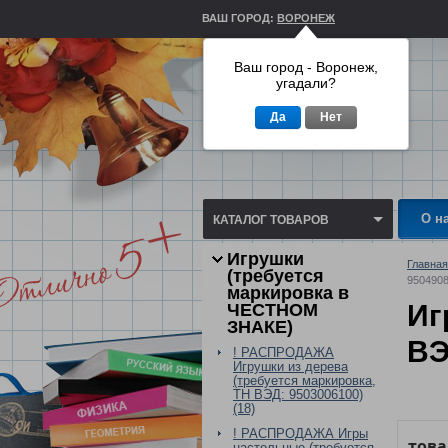
ВАШ ГОРОД:
ВОРОНЕЖ
Ваш город - Воронеж,
угадали?
Да
Нет
О н
КАТАЛОГ ТОВАРОВ
Игрушки
Главная
(требуется
9504908
маркировка в
Иг
ЧЕСТНОМ
ЗНАКЕ)
ВЭ
! РАСПРОДАЖА
Игрушки из дерева
(требуется маркировка,
ТН ВЭД: 9503006100)
(18)
! РАСПРОДАЖА Игры
тов
настольные (требуется