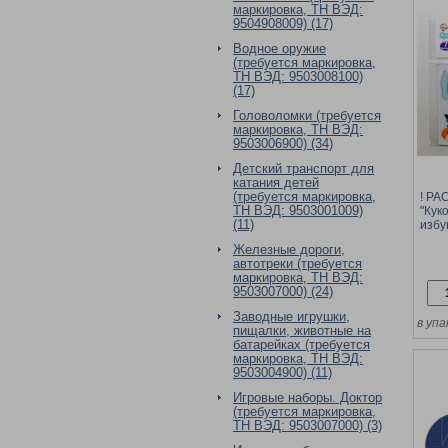
маркировка, ТН ВЭД:
9504908009) (17)
Водное оружие
(требуется маркировка,
ТН ВЭД: 9503008100)
(17)
Головоломки (требуется
маркировка, ТН ВЭД:
9503006900) (34)
Детский транспорт для
катания детей
(требуется маркировка,
! Р
ТН ВЭД: 9503001009)
"Кук
(11)
избу
элем
Железные дороги,
коро
автотреки (требуется
маркировка, ТН ВЭД:
9503007000) (24)
Заводные игрушки,
в упа
пищалки, животные на
батарейках (требуется
маркировка, ТН ВЭД:
9503004900) (11)
Игровые наборы. Доктор
(требуется маркировка,
ТН ВЭД: 9503007000) (3)