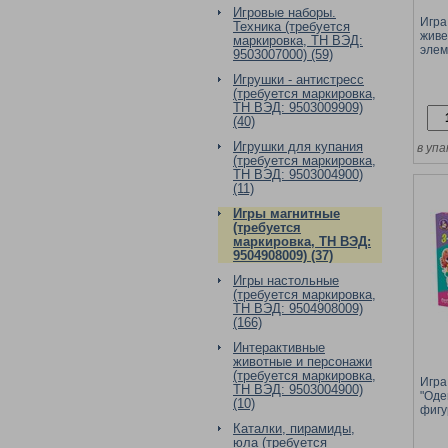
Игровые наборы.
Игра
Техника (требуется
живе
маркировка, ТН ВЭД:
элем
9503007000) (59)
коро
Игрушки - антистресс
(требуется маркировка,
ТН ВЭД: 9503009909)
(40)
Игрушки для купания
в упа
(требуется маркировка,
ТН ВЭД: 9503004900)
(11)
Игры магнитные
(требуется
маркировка, ТН ВЭД:
9504908009) (37)
Игры настольные
(требуется маркировка,
ТН ВЭД: 9504908009)
(166)
Интерактивные
животные и персонажи
(требуется маркировка,
Игра
ТН ВЭД: 9503004900)
"Оде
(10)
фигу
(056
Каталки, пирамиды,
"Дес
юла (требуется