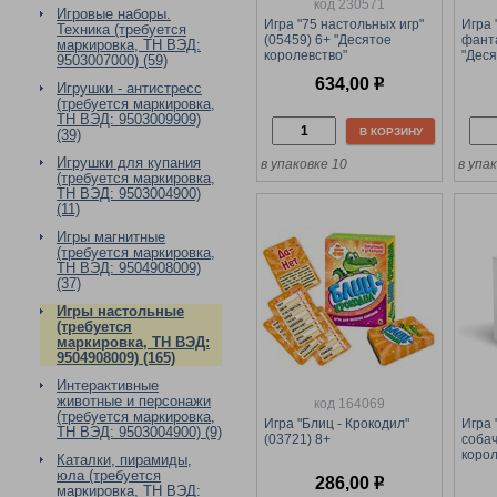
код 230571
Игровые наборы.
Игра "75 настольных игр"
Игра 
Техника (требуется
(05459) 6+ "Десятое
фанта
маркировка, ТН ВЭД:
королевство"
"Деся
9503007000) (59)
634,00
р
Игрушки - антистресс
(требуется маркировка,
ТН ВЭД: 9503009909)
В КОРЗИНУ
(39)
Игрушки для купания
в упаковке 10
в упа
(требуется маркировка,
ТН ВЭД: 9503004900)
(11)
Игры магнитные
(требуется маркировка,
ТН ВЭД: 9504908009)
(37)
Игры настольные
(требуется
маркировка, ТН ВЭД:
9504908009) (165)
Интерактивные
животные и персонажи
код 164069
(требуется маркировка,
Игра "Блиц - Крокодил"
Игра 
ТН ВЭД: 9503004900) (9)
(03721) 8+
собач
корол
Каталки, пирамиды,
юла (требуется
286,00
р
маркировка, ТН ВЭД: