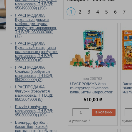
маркировка, ТН ВЭД:
9504908009) (158)
1
2
3
4
5
6
7
! РАСПРОДАЖА
Кукольные домики,
мебель для кукол
(требуется маркировка,
ТН ВЭД: 9503007000)
(12)
! РАСПРОДАЖА
Кукольный театр, игры
пальчиковые (требуется
маркировка, ТН ВЭД:
9503007000) (6)
! РАСПРОДАЖА
Слаймы (требуется
маркировка, ТН ВЭД:
код 208762
9503009909) (2)
! РАСПРОДАЖА Игра-
Викто
! РАСПРОДАЖА
конструктор "Zverobots
"Живо
Фигурки (требуется
battle. Битвы Звероботов"
к6379
маркировка, ТН ВЭД:
48 дет. (09318)
вопро
510,00
р
9503004900) (5)
Puzzle (требуется
маркировка, ТН ВЭД:
В КОРЗИНУ
9503006900) (166)
в упаковке 1
в упа
Бильярд, футбол,
баскетбол, хоккей
настольные (требуется