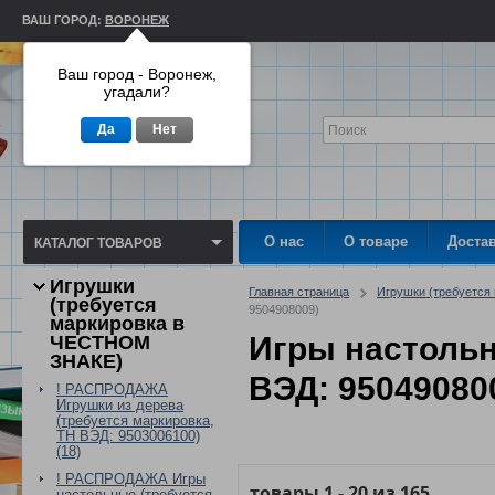
ВАШ ГОРОД:
ВОРОНЕЖ
Ваш город - Воронеж,
угадали?
Да
Нет
О нас
О товаре
Доста
КАТАЛОГ ТОВАРОВ
Игрушки
Главная страница
Игрушки (требуетс
(требуется
9504908009)
маркировка в
Игры настольн
ЧЕСТНОМ
ЗНАКЕ)
ВЭД: 95049080
! РАСПРОДАЖА
Игрушки из дерева
(требуется маркировка,
ТН ВЭД: 9503006100)
(18)
! РАСПРОДАЖА Игры
товары
1
-
20
из
165
настольные (требуется