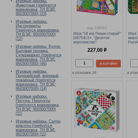
Игровые наборы.
Животные (требуется
маркировка, ТН ВЭД:
9503007000) (23)
Игровые наборы.
Инструменты
код 236062
(требуется маркировка,
Игра "16 игр Пиши-стирай"
Игра 
ТН ВЭД: 9503007000)
(05754) 5+, "Десятое
мира"
(12)
королевство"
Puzzl
Игровые наборы. Кухня.
227,00
р
Бытовая техника.
Супермаркет (требуется
маркировка, ТН ВЭД:
9503007000) (46)
В КОРЗИНУ
Игровые наборы.
в упаковке 26
в упа
Полицейский, военный,
пожарный (требуется
маркировка, ТН ВЭД:
9503007000) (14)
Игровые наборы.
Посуда. Продукты
(требуется маркировка,
ТН ВЭД: 9503007000)
(11)
Игровые наборы. Салон
красоты (требуется
маркировка, ТН ВЭД:
9503007000) (11)