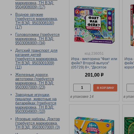
маркировка, ТН ВЭД:
9504908009) (17)
Водное оружие
(требуется маркировка,
ТН ВЭД: 9503008100)
(17)
Головоломки (требуется
маркировка, ТН ВЭД:
9503006900) (34)
Детский транспорт для
код 236051
катания детей
(требуется маркировка,
Игра - викторина "Факт или
Игра 
ТН ВЭД: 9503001009)
фейк? Второй выпуск"
фейк?
(11)
(05729) 8+, "Десятое
корол
королевство"
Железные дороги,
201,00
р
автотреки (требуется
маркировка, ТН ВЭД:
9503007000) (23)
В КОРЗИНУ
Заводные игрушки,
в упаковке 14
в упа
пищалки, животные на
батарейках (требуется
маркировка, ТН ВЭД:
9503004900) (10)
Игровые наборы. Доктор
(требуется маркировка,
ТН ВЭД: 9503007000) (3)