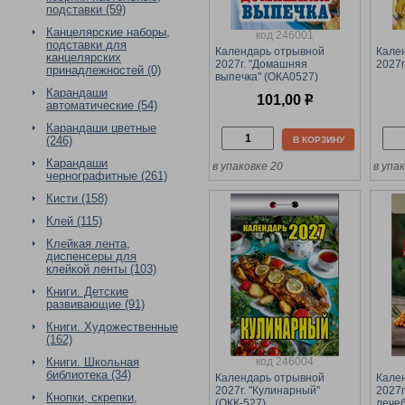
подставки (59)
Канцелярские наборы,
код 246001
подставки для
Календарь отрывной
Кале
канцелярских
2027г. "Домашняя
2027г
принадлежностей (0)
выпечка" (ОКА0527)
Карандаши
101,00
р
автоматические (54)
Карандаши цветные
(246)
В КОРЗИНУ
Карандаши
в упаковке 20
в упа
чернографитные (261)
Кисти (158)
Клей (115)
Клейкая лента,
диспенсеры для
клейкой ленты (103)
Книги. Детские
развивающие (91)
Книги. Художественные
(162)
код 246004
Книги. Школьная
библиотека (34)
Календарь отрывной
Кале
2027г. "Кулинарный"
2027г
Кнопки, скрепки,
(ОКК-527)
лечеб