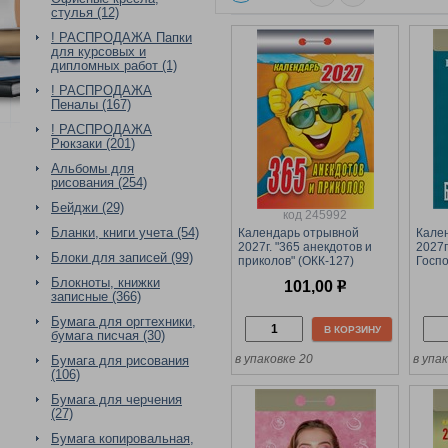
стулья (12)
! РАСПРОДАЖА Папки
для курсовых и
дипломных работ (1)
! РАСПРОДАЖА
Пеналы (167)
! РАСПРОДАЖА
Рюкзаки (201)
Альбомы для
рисования (254)
Бейджи (29)
код 245992
Бланки, книги учета (54)
Календарь отрывной
Кале
2027г. "365 анекдотов и
2027г
Блоки для записей (99)
приколов" (ОКК-127)
Госпо
Блокноты, книжки
101,00
р
записные (366)
Бумага для оргтехники,
В КОРЗИНУ
бумага писчая (30)
в упаковке 20
в упа
Бумага для рисования
(106)
Бумага для черчения
(27)
Бумага копировальная,