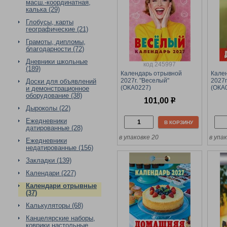
масш.-координатная,
калька (29)
Глобусы, карты
географические (21)
Грамоты, дипломы,
благодарности (72)
Дневники школьные
код 245997
(189)
Календарь отрывной
Кале
2027г. "Веселый"
2027г
Доски для объявлений
(ОКА0227)
(ОКА
и демонстрационное
оборудование (38)
101,00
р
Дыроколы (22)
Ежедневники
В КОРЗИНУ
датированные (28)
в упаковке 20
в упа
Ежедневники
недатированные (156)
Закладки (139)
Календари (227)
Календари отрывные
(37)
Калькуляторы (68)
Канцелярские наборы,
коврики настольные,