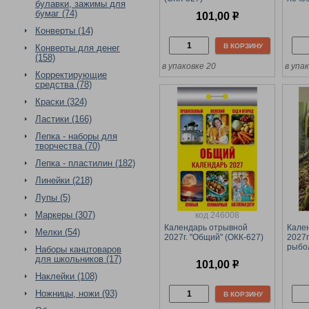
булавки, зажимы для
бумаг (74)
101,00
р
Конверты (14)
В КОРЗИНУ
Конверты для денег
(158)
в упаковке 20
в упа
Корректирующие
средства (78)
Краски (324)
Ластики (166)
Лепка - наборы для
творчества (70)
Лепка - пластилин (182)
Линейки (218)
Лупы (5)
Маркеры (307)
код 246008
Календарь отрывной
Кале
Мелки (54)
2027г. "Общий" (ОКК-627)
2027г
рыбо
Наборы канцтоваров
для школьников (17)
101,00
р
Наклейки (108)
Ножницы, ножи (93)
В КОРЗИНУ