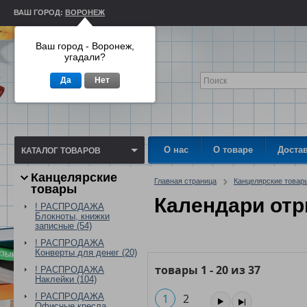
ВАШ ГОРОД:
ВОРОНЕЖ
Ваш город - Воронеж,
угадали?
Да
Нет
О нас
О товаре
Доста
КАТАЛОГ ТОВАРОВ
Канцелярские
Главная страница
Канцелярские товар
товары
Календари от
! РАСПРОДАЖА
Блокноты, книжки
записные (54)
! РАСПРОДАЖА
Конверты для денег (20)
товары
1
-
20
из
37
! РАСПРОДАЖА
Наклейки (104)
! РАСПРОДАЖА
1
2
Офисные кресла,