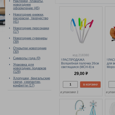
Наклейки, плакаты,
новогоднее
оформление (45)
Новогодние книжки,
раскраски, творчество
(41)
Новогодние персонажи
(17)
Новогодние сувениры
(39)
Открытки новогодние
(30)
код 218380
Символы года (0)
! РАСПРОДАЖА
! РА
Волшебная палочка 26см
для в
Упаковка для
светящаяся (MCH-8) в
Мороз
новогодних подарков
пакете
(128)
29,00
р
Хлопушки, бенгальские
свечи, серпантин,
В КОРЗИНУ
конфетти (17)
в упаковке 1
в упа