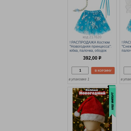
код 217620
! РАСПРОДАЖА Костюм
! РА
"Новогодняя принцесса":
"Снеж
юбка, палочка, ободок
палоч
(КРК-7294) голубой
(КРК-
392,00
р
В КОРЗИНУ
в упаковке 1
в упа