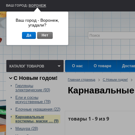
ВАШ ГОРОД:
ВОРОНЕЖ
Ваш город - Воронеж,
угадали?
Да
Нет
О нас
О товаре
Доста
КАТАЛОГ ТОВАРОВ
С Новым годом!
Главная страница
С Новым годом!
Гирлянды
Карнавальные
электрические (93)
Ели и сосны
искусственные (78)
Елочные украшения (22)
Карнавальные
товары
1
-
9
из
9
костюмы, маски … (9)
Мишура (28)