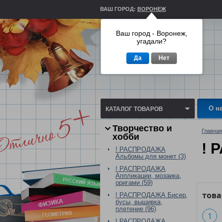
ВАШ ГОРОД:
ВОРОНЕЖ
Ваш город - Воронеж,
угадали?
Да
Нет
О н
КАТАЛОГ ТОВАРОВ
Творчество и
Главная
хобби
! 
! РАСПРОДАЖА
Альбомы для монет (3)
! РАСПРОДАЖА
Аппликации, мозаика,
оригами (59)
тов
! РАСПРОДАЖА Бисер,
бусы, вышивка,
плетение (96)
1
! РАСПРОДАЖА