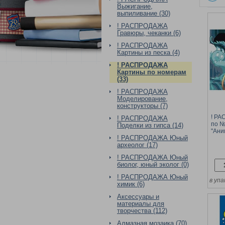
Выжигание,
выпиливание (30)
! РАСПРОДАЖА
Гравюры, чеканки (6)
! РАСПРОДАЖА
Картины из песка (4)
! РАСПРОДАЖА
Картины по номерам
(33)
! РАСПРОДАЖА
Моделирование,
конструкторы (7)
! Р
! РАСПРОДАЖА
по №
Поделки из гипса (14)
"Ани
! РАСПРОДАЖА Юный
СОВЫ
археолог (17)
! РАСПРОДАЖА Юный
биолог, юный эколог (0)
! РАСПРОДАЖА Юный
в упа
химик (6)
Аксессуары и
материалы для
творчества (112)
Алмазная мозаика (70)