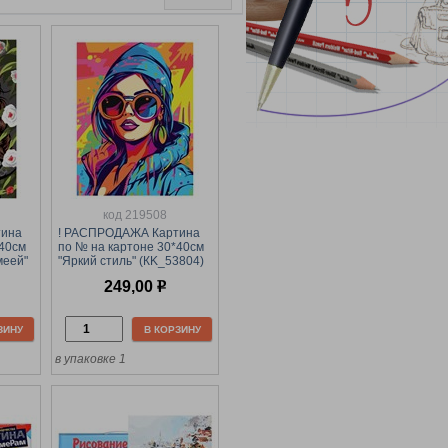
код 219508
тина
! РАСПРОДАЖА Картина
*40см
по № на картоне 30*40см
меей"
"Яркий стиль" (КK_53804)
ТРИ СОВЫ, с акрил.
249,00
р
красками
ЗИНУ
В КОРЗИНУ
в упаковке 1