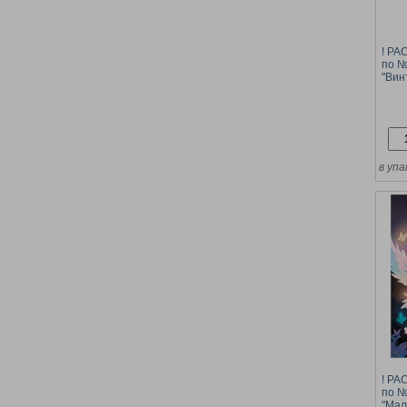
! Р
по №
"Вин
(ХК-
в упа
! Р
по №
"Мал