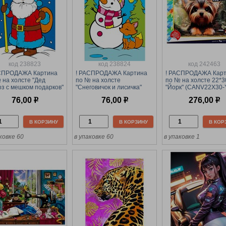
код 238823
код 238824
код 242463
АСПРОДАЖА Картина
! РАСПРОДАЖА Картина
! РАСПРОДАЖА Кар
 на холсте "Дед
по № на холсте
по № на холсте 22*
з с мешком подарков"
"Снеговичок и лисичка"
"Йорк" (CANV22X30
5см (ХК-3770)
10*15см (ХК-3772)
382638) с акриловы
76,00
р
76,00
р
276,00
р
красками
В КОРЗИНУ
В КОРЗИНУ
В КОР
ковке 60
в упаковке 60
в упаковке 1