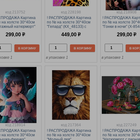
код 213752
код 228198
код 218908
АСПРОДАЖА Картина
! РАСПРОДАЖА Картина
! РАСПРОДАЖА Кар
 на холсте 30*40см
по № на холсте 30*40см
по № на холсте 30*
тажный натюрморт"
"Гепард" (КХ_48133) с
"Гонки в ночи" (Х-854
0923)
поталью и акрил. красками
299,00
р
449,00
р
299,00
р
В КОРЗИНУ
В КОРЗИНУ
В КОР
ковке 1
в упаковке 1
в упаковке 1
код 218914
код 217364
код 227249
АСПРОДАЖА Картина
! РАСПРОДАЖА Картина
! РАСПРОДАЖА Кар
 на холсте 30*40см
по № на холсте 30*40см
по № на холсте 30*
ышка-феечка"
"Модный лев"
"Натюрморт с пиона