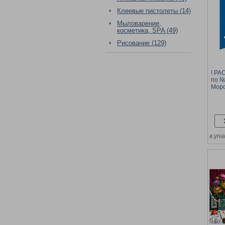
Клеевые пистолеты (14)
Мыловарение,
косметика, SPA (49)
Рисование (129)
! Р
по №
Моро
10*1
в упа