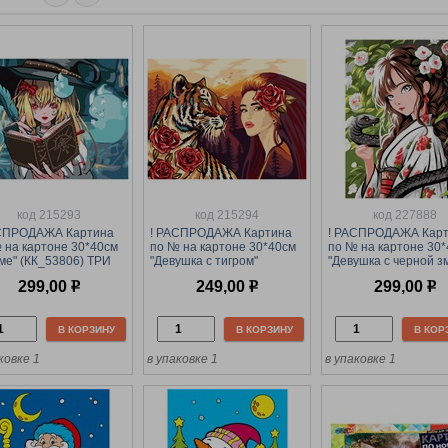
код 215293
код 215294
код 227888
АСПРОДАЖА Картина
! РАСПРОДАЖА Картина
! РАСПРОДАЖА Кар
 на картоне 30*40см
по № на картоне 30*40см
по № на картоне 30
ме" (КК_53806) ТРИ
"Девушка с тигром"
"Девушка с черной з
, с акрил. красками
(КК_53807) ТРИ СОВЫ, с
(КК_53828) с акрил.
299,00
р
249,00
р
299,00
р
акрил. красками
красками
В КОРЗИНУ
В КОРЗИНУ
В КОР
ковке 1
в упаковке 1
в упаковке 1