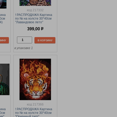
код 217332
тина
! РАСПРОДАЖА Картина
40см
по № на холсте 30*40см
4)
"Лавандовое лето"
(КХ3040_53829) ТРИ
399,00
р
СОВЫ, с акрил. красками
ЗИНУ
В КОРЗИНУ
в упаковке 1
код 217366
тина
! РАСПРОДАЖА Картина
40см
по № на холсте 30*40см
ми"
"Огненный тигр"