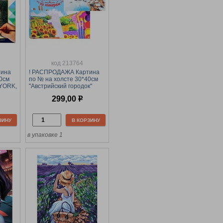
код 213764
тина
! РАСПРОДАЖА Картина
30см
по № на холсте 30*40см
-YORK,
"Австрийский городок"
ми
(Х-9132)
299,00
р
ЗИНУ
В КОРЗИНУ
в упаковке 1