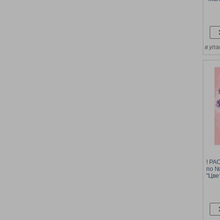
(Х-8
в упа
! Р
по №
"Цве
ТРИ 
крас