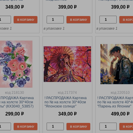
562)
(КХ3040_53831) ТРИ
(КХ3040_53852) с ак
349,00
р
399,00
р
399,00
р
СОВЫ, с акрил. красками
красками
В КОРЗИНУ
В КОРЗИНУ
В КОР
ковке 1
в упаковке 1
в упаковке 1
код 218130
код 217374
код 220510
АСПРОДАЖА Картина
! РАСПРОДАЖА Картина
! РАСПРОДАЖА Кар
 на холсте 30*40см
по № на холсте 30*40см
по № на холсте 40*
ты" (КХ3040_53857)
"Японское солнце"
"Парень из Японии"
СОВЫ, с акрил.
(КХ_44116) с акрил.
(ХП-9774) с акрил.
299,00
р
349,00
р
499,00
р
ками
красками
красками и золотой
поталью
В КОРЗИНУ
В КОРЗИНУ
В КОР