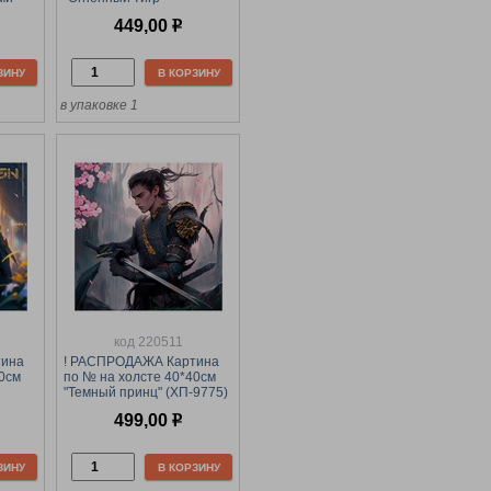
рил.
(КХ3040_53838) ТРИ
449,00
р
СОВЫ, с акрил. красками
ЗИНУ
В КОРЗИНУ
в упаковке 1
код 220511
тина
! РАСПРОДАЖА Картина
40см
по № на холсте 40*40см
"Темный принц" (ХП-9775)
с акрил. красками и
499,00
р
золотой поталью
ЗИНУ
В КОРЗИНУ