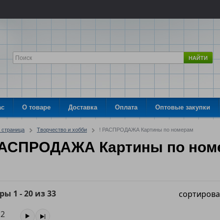
НАЙТИ
ас
О товаре
Доставка
Оплата
Оптовые закупки
 страница
Творчество и хобби
! РАСПРОДАЖА Картины по номерам
РАСПРОДАЖА Картины по ном
ары
1
-
20
из
33
сортирова
2