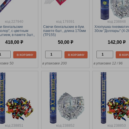
код 227940
код 179391
код 238848
и бенгальские
Свечи бенгальские в бум.
Хлопушка пневматич
колор", с цветным
пакете 6шт., длина 170мм
30см "Доллары" (Х-2
ытием, в пакете 3шт.,
(ТР155)
а 400мм (ТР172)
418,00
р
50,00
р
142,00
р
В КОРЗИНУ
В КОРЗИНУ
В КОР
ковке 50
в упаковке 200
в упаковке 12 / 96
код 238851
код 238852
код 238853