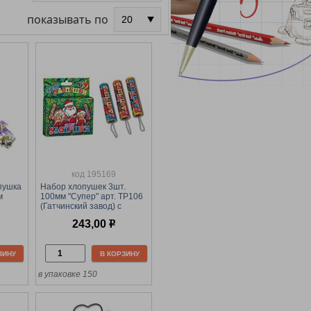
показывать по
код 195169
пушка
Набор хлопушек 3шт.
м
100мм "Супер" арт. ТР106
(Гатчинский завод) с
конфетти
243,00
р
ЗИНУ
В КОРЗИНУ
в упаковке 150