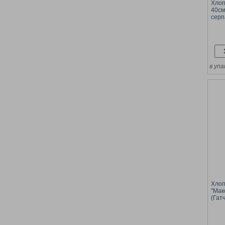
Хлоп
40см
серп
фоль
(Х-2
в упа
Хлоп
"Мак
(Гат