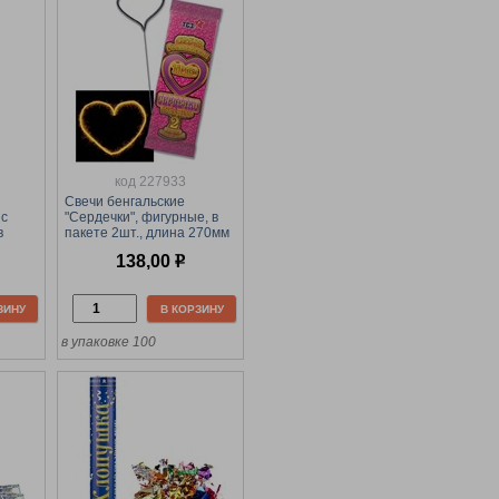
код 227933
Свечи бенгальские
 с
"Сердечки", фигурные, в
в
пакете 2шт., длина 270мм
160мм
(ТР162)
138,00
р
ЗИНУ
В КОРЗИНУ
в упаковке 100