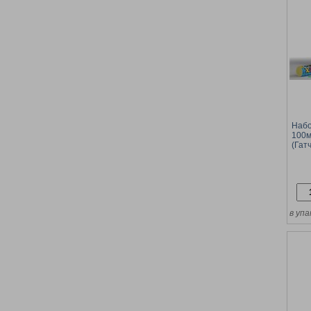
Набо
100м
(Гат
конф
в упа