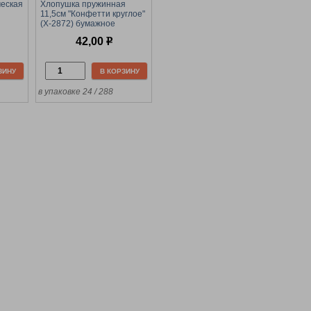
еская
Хлопушка пружинная
11,5см "Конфетти круглое"
(Х-2872) бумажное
-2943)
42,00
р
ЗИНУ
В КОРЗИНУ
в упаковке 24 / 288