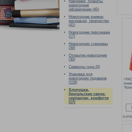
Наклейки, плакаты,
новогоднее
оформление (45)
Новогодние книжки,
раскраски, творчество
(41)
Новогодние персонажи
(17)
Новогодние сувениры
(39)
Открытки новогодние
(30)
Символы года (0)
Упаковка для
новогодних подарков
! Р
(128)
пнев
"Кон
Хлопушки,
сере
бенгальские свечи,
фоль
серпантин, конфетти
(17)
в упа