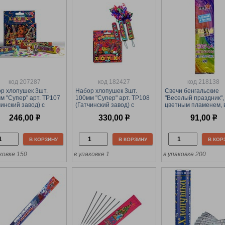
код 207287
код 182427
код 218138
р хлопушек 3шт.
Набор хлопушек 3шт.
Свечи бенгальские
м "Супер" арт. ТР107
100мм "Супер" арт. ТР108
"Веселый праздник",
чинский завод) с
(Гатчинский завод) с
цветным пламенем, 
етти и сюрпризом
серпантином
пакете 6шт., длина 
246,00
р
330,00
р
91,00
р
(ТР170)
В КОРЗИНУ
В КОРЗИНУ
В КОР
ковке 150
в упаковке 1
в упаковке 200