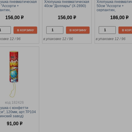
ушка пневматическая
Хлопушка пневматическая
Хлопушка пневматич
 "Ассорти +
40см "Доллары" (Х-2890)
50см "Ассорти +
антин,
серпантин,
гинированные"
фольгированные" (Х
156,00
р
156,00
р
186,00
р
889)
В КОРЗИНУ
В КОРЗИНУ
В КОР
ковке 12 / 96
в упаковке 12 / 96
в упаковке 12 / 96
код 182426
ушка с конфетти
си", 120мм, арт.ТР104
чинский завод)
91,00
р