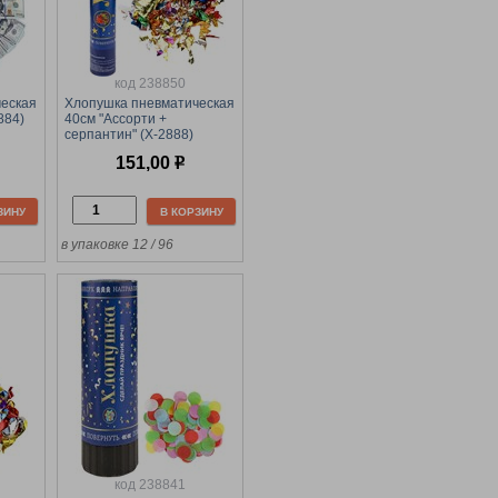
код 238850
еская
Хлопушка пневматическая
884)
40см "Ассорти +
серпантин" (Х-2888)
фольгированные +
151,00
р
бумажные
ЗИНУ
В КОРЗИНУ
в упаковке 12 / 96
код 238841