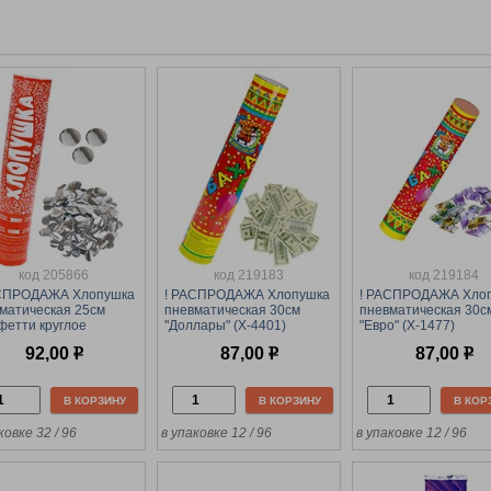
код 205866
код 219183
код 219184
АСПРОДАЖА Хлопушка
! РАСПРОДАЖА Хлопушка
! РАСПРОДАЖА Хло
матическая 25см
пневматическая 30см
пневматическая 30с
фетти круглое
"Доллары" (Х-4401)
"Евро" (Х-1477)
бряное" (X-8921)
92,00
р
87,00
р
87,00
р
гированное
В КОРЗИНУ
В КОРЗИНУ
В КОР
ковке 32 / 96
в упаковке 12 / 96
в упаковке 12 / 96