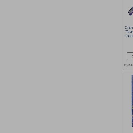
Свеч
"Три
покр
длин
в упа