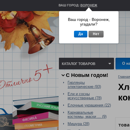
ВАШ ГОРОД:
ВОРОНЕЖ
Ваш город - Воронеж,
угадали?
Да
Нет
О н
КАТАЛОГ ТОВАРОВ
С Новым годом!
Главная
Гирлянды
Хл
электрические (93)
Ели и сосны
ко
искусственные (78)
Елочные украшения (22)
Карнавальные
костюмы, маски … (9)
Мишура (28)
тов