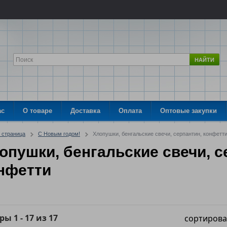
НАЙТИ
ас
О товаре
Доставка
Оплата
Оптовые закупки
 страница
С Новым годом!
Хлопушки, бенгальские свечи, серпантин, конфетт
опушки, бенгальские свечи, с
нфетти
ары
1
-
17
из
17
сортирова