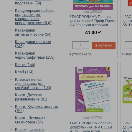
подставки (59)
Канцелярские наборы,
код 190523
подставки для
! РАСПРОДАЖА Пропись
! РА
канцелярских
для малышей Проф-Пресс
дошк
принадлежностей (0)
А4 "Кошечки и собачки.
А5 "Г
Первые картинки" (31467-
Учимс
Карандаши
41,00
р
6) 16стр.
клето
автоматические (54)
(ПрА5
Карандаши цветные
(246)
В КОРЗИНУ
Карандаши
в упаковке 50
в упак
чернографитные (259)
Кисти (155)
Клей (114)
Клейкая лента,
диспенсеры для
клейкой ленты (103)
Книги. Детские
развивающие (91)
Книги. Художественные
(162)
код 222729
Книги. Школьная
библиотека (34)
! РАСПРОДАЖА Пропись
! РА
дошкольника ТРИ СОВЫ
дошк
Кнопки, скрепки,
А5 "К школе готов.
А5 "Л