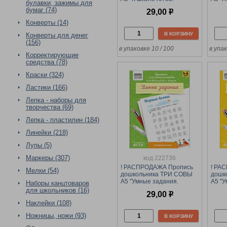
булавки, зажимы для
Элементы строчных букв"
пропи
бумаг (74)
29,00
р
5-6 лет (ПрА5_8_58356)
(ПрА5
8стр.
вида 
Конверты (14)
В КОРЗИНУ
Конверты для денег
(156)
в упаковке 10 / 100
в упак
Корректирующие
средства (78)
Краски (324)
Ластики (166)
Лепка - наборы для
творчества (69)
Лепка - пластилин (184)
Линейки (218)
Лупы (5)
Маркеры (307)
код 222736
! РАСПРОДАЖА Пропись
! РА
Мелки (54)
дошкольника ТРИ СОВЫ
дошк
А5 "Умные задания.
А5 "У
Наборы канцтоваров
Первые буквы" 5-6 лет
Первы
для школьников (16)
29,00
р
(ПрА5_8_58348) 8стр.
(ПрА5
Наклейки (108)
Ножницы, ножи (93)
В КОРЗИНУ