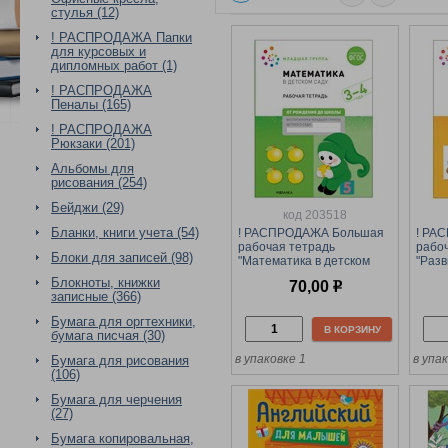
стулья (12)
! РАСПРОДАЖА Папки
для курсовых и
дипломных работ (1)
! РАСПРОДАЖА
Пеналы (165)
! РАСПРОДАЖА
Рюкзаки (201)
Альбомы для
рисования (254)
Бейджи (29)
код 203518
Бланки, книги учета (54)
! РАСПРОДАЖА Большая
! РА
рабочая тетрадь
рабо
Блоки для записей (98)
"Математика в детском
"Разв
саду" 3-4 года (МС12101)
саду 
Блокноты, книжки
70,00
р
(МС1
записные (366)
Бумага для оргтехники,
В КОРЗИНУ
бумага писчая (30)
в упаковке 1
в упа
Бумага для рисования
(106)
Бумага для черчения
(27)
Бумага копировальная,