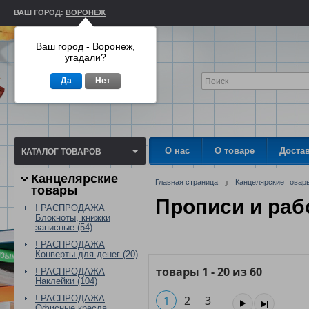
ВАШ ГОРОД:
ВОРОНЕЖ
Ваш город - Воронеж,
угадали?
Да
Нет
О нас
О товаре
Доста
КАТАЛОГ ТОВАРОВ
Канцелярские
Главная страница
Канцелярские товар
товары
Прописи и раб
! РАСПРОДАЖА
Блокноты, книжки
записные (54)
! РАСПРОДАЖА
Конверты для денег (20)
товары
1
-
20
из
60
! РАСПРОДАЖА
Наклейки (104)
! РАСПРОДАЖА
1
2
3
Офисные кресла,