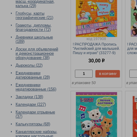
масш.-координатная,
калька (29)
Глобусы, карты
географические (21)
Грамоты, дипломы,
благодарности (72)
Дневники школьные
код 197908
(189)
! РАСПРОДАЖА Пропись
! РА
"Английский для малышей.
для 
Доски для объявлений
Пишу и играю" (33277-9)
слож
и демонстрационное
16стр.
оборудование (38)
30,00
р
Дыроколы (22)
Ежедневники
В КОРЗИНУ
датированные (28)
в упаковке 50
в упа
Ежедневники
недатированные (156)
Закладки (138)
Календари (227)
Календари отрывные
(37)
Калькуляторы (68)
Канцелярские наборы,
коврики настольные,