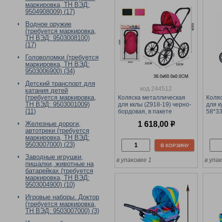
маркировка, ТН ВЭД:
9504908009) (17)
Водное оружие
(требуется маркировка,
ТН ВЭД: 9503008100)
(17)
Головоломки (требуется
маркировка, ТН ВЭД:
9503006900) (34)
Детский транспорт для
код 244512
катания детей
(требуется маркировка,
Коляска металлическая
Коля
ТН ВЭД: 9503001009)
для кклы (Z918-19) черно-
для к
(11)
бордовая, в пакете
58*33
колес
Железные дороги,
1 618,00
р
коро
автотреки (требуется
маркировка, ТН ВЭД:
9503007000) (23)
В КОРЗИНУ
Заводные игрушки,
в упаковке 1
в упа
пищалки, животные на
батарейках (требуется
маркировка, ТН ВЭД:
9503004900) (10)
Игровые наборы. Доктор
(требуется маркировка,
ТН ВЭД: 9503007000) (3)