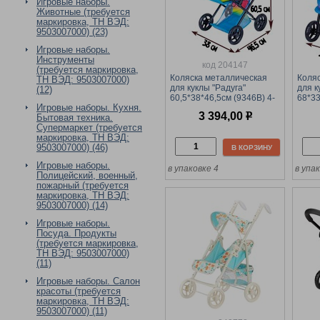
Игровые наборы.
Животные (требуется
маркировка, ТН ВЭД:
9503007000) (23)
Игровые наборы.
Инструменты
код 204147
(требуется маркировка,
Коляска металлическая
Коля
ТН ВЭД: 9503007000)
для куклы "Радуга"
для к
(12)
60,5*38*46,5см (9346B) 4-
68*33
Игровые наборы. Кухня.
колесная, "трансформер",
колес
3 394,00
р
Бытовая техника.
съемная люлька, сумка, в
съемн
Супермаркет (требуется
коробке
коро
маркировка, ТН ВЭД:
9503007000) (46)
В КОРЗИНУ
Игровые наборы.
в упаковке 4
в упа
Полицейский, военный,
пожарный (требуется
маркировка, ТН ВЭД:
9503007000) (14)
Игровые наборы.
Посуда. Продукты
(требуется маркировка,
ТН ВЭД: 9503007000)
(11)
Игровые наборы. Салон
красоты (требуется
маркировка, ТН ВЭД:
9503007000) (11)