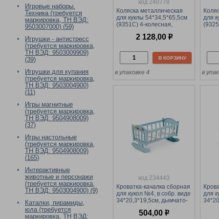
код 240778
Игровые наборы.
Коляска металлическая
Коля
Техника (требуется
для куклы 54*34,5*65,5см
для к
маркировка, ТН ВЭД:
(9351C) 4-колесная,
(9325
9503007000) (59)
"трость", с козырьком, в
люльк
2 128,00
р
коробке
Игрушки - антистресс
(требуется маркировка,
ТН ВЭД: 9503009909)
В КОРЗИНУ
(39)
Игрушки для купания
в упаковке 4
в упа
(требуется маркировка,
ТН ВЭД: 9503004900)
(11)
Игры магнитные
(требуется маркировка,
ТН ВЭД: 9504908009)
(37)
Игры настольные
(требуется маркировка,
ТН ВЭД: 9504908009)
(165)
Интерактивные
животные и персонажи
код 234443
(требуется маркировка,
Кроватка-качалка сборная
Крова
ТН ВЭД: 9503004900) (9)
для кукол №4, в собр. виде
для к
34*20,3*19,5см, дымчато-
34*20
Каталки, пирамиды,
голубая, с комплектом
комп
юла (требуется
504,00
р
постельно белья (24033) в
белья
маркировка, ТН ВЭД: