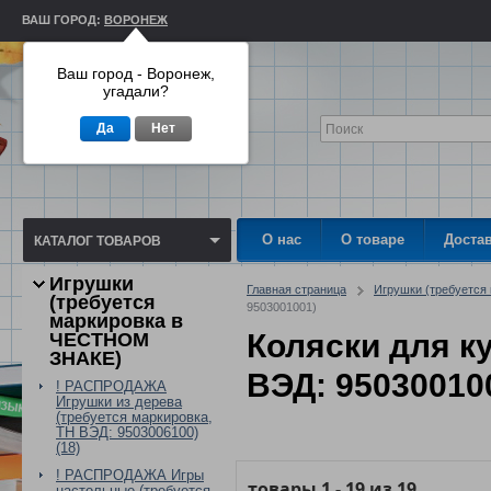
ВАШ ГОРОД:
ВОРОНЕЖ
Ваш город - Воронеж,
угадали?
Да
Нет
О нас
О товаре
Доста
КАТАЛОГ ТОВАРОВ
Игрушки
Главная страница
Игрушки (требуетс
(требуется
9503001001)
маркировка в
Коляски для к
ЧЕСТНОМ
ЗНАКЕ)
ВЭД: 95030010
! РАСПРОДАЖА
Игрушки из дерева
(требуется маркировка,
ТН ВЭД: 9503006100)
(18)
! РАСПРОДАЖА Игры
товары
1
-
19
из
19
настольные (требуется