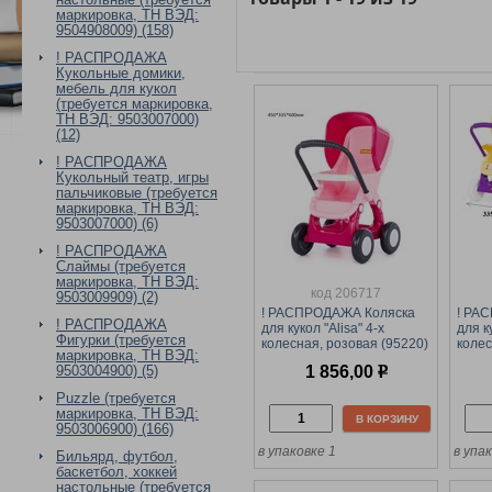
маркировка, ТН ВЭД:
9504908009) (158)
! РАСПРОДАЖА
Кукольные домики,
мебель для кукол
(требуется маркировка,
ТН ВЭД: 9503007000)
(12)
! РАСПРОДАЖА
Кукольный театр, игры
пальчиковые (требуется
маркировка, ТН ВЭД:
9503007000) (6)
! РАСПРОДАЖА
Слаймы (требуется
маркировка, ТН ВЭД:
код 206717
9503009909) (2)
! РАСПРОДАЖА Коляска
! РА
! РАСПРОДАЖА
для кукол "Alisa" 4-х
для к
Фигурки (требуется
колесная, розовая (95220)
колес
маркировка, ТН ВЭД:
Полесье
1 856,00
р
9503004900) (5)
Puzzle (требуется
маркировка, ТН ВЭД:
В КОРЗИНУ
9503006900) (166)
в упаковке 1
в упа
Бильярд, футбол,
баскетбол, хоккей
настольные (требуется