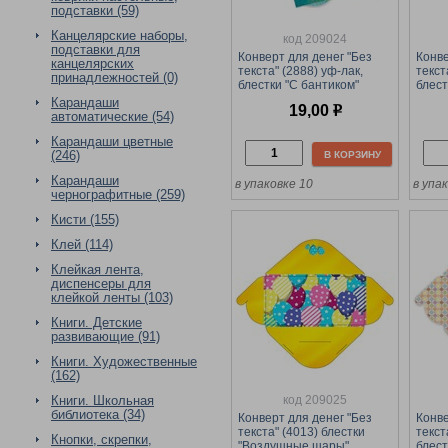
подставки (59)
Канцелярские наборы,
код 209024
подставки для
Конверт для денег "Без
Конве
канцелярских
текста" (2888) уф-лак,
текст
принадлежностей (0)
блестки "С бантиком"
блест
Карандаши
19,00
р
автоматические (54)
Карандаши цветные
(246)
В КОРЗИНУ
Карандаши
в упаковке 10
в упа
чернографитные (259)
Кисти (155)
Клей (114)
Клейкая лента,
диспенсеры для
клейкой ленты (103)
Книги. Детские
развивающие (91)
Книги. Художественные
(162)
код 209025
Книги. Школьная
библиотека (34)
Конверт для денег "Без
Конве
текста" (4013) блестки
текст
Кнопки, скрепки,
"Воздушные шары"
блест