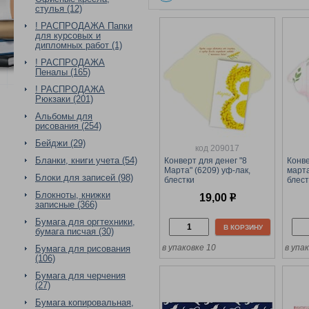
стулья (12)
! РАСПРОДАЖА Папки
для курсовых и
дипломных работ (1)
! РАСПРОДАЖА
Пеналы (165)
! РАСПРОДАЖА
Рюкзаки (201)
Альбомы для
рисования (254)
Бейджи (29)
код 209017
Бланки, книги учета (54)
Конверт для денег "8
Конве
Марта" (6209) уф-лак,
марта
Блоки для записей (98)
блестки
блест
Блокноты, книжки
19,00
р
записные (366)
Бумага для оргтехники,
В КОРЗИНУ
бумага писчая (30)
в упаковке 10
в упа
Бумага для рисования
(106)
Бумага для черчения
(27)
Бумага копировальная,