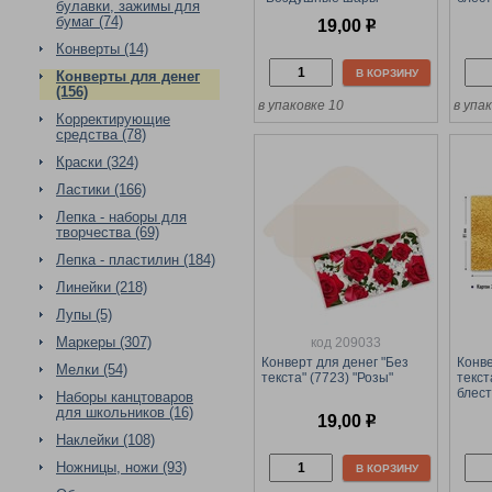
булавки, зажимы для
бумаг (74)
19,00
р
Конверты (14)
В КОРЗИНУ
Конверты для денег
(156)
в упаковке 10
в упа
Корректирующие
средства (78)
Краски (324)
Ластики (166)
Лепка - наборы для
творчества (69)
Лепка - пластилин (184)
Линейки (218)
Лупы (5)
Маркеры (307)
код 209033
Конверт для денег "Без
Конве
Мелки (54)
текста" (7723) "Розы"
текст
блест
Наборы канцтоваров
для школьников (16)
19,00
р
Наклейки (108)
Ножницы, ножи (93)
В КОРЗИНУ