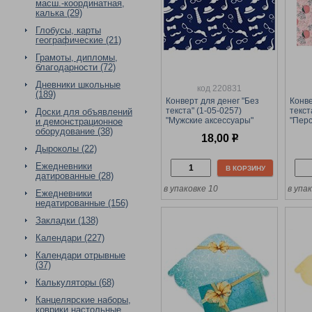
масш.-координатная,
калька (29)
Глобусы, карты
географические (21)
Грамоты, дипломы,
благодарности (72)
Дневники школьные
код 220831
(189)
Конверт для денег "Без
Конве
текста" (1-05-0257)
текст
Доски для объявлений
"Мужские аксессуары"
"Перс
и демонстрационное
оборудование (38)
18,00
р
Дыроколы (22)
Ежедневники
В КОРЗИНУ
датированные (28)
в упаковке 10
в упа
Ежедневники
недатированные (156)
Закладки (138)
Календари (227)
Календари отрывные
(37)
Калькуляторы (68)
Канцелярские наборы,
коврики настольные,