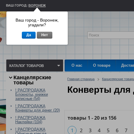
ВАШ ГОРОД:
ВОРОНЕЖ
Ваш город - Воронеж,
угадали?
Да
Нет
О нас
О товаре
Доста
КАТАЛОГ ТОВАРОВ
Канцелярские
Главная страница
Канцелярские товар
товары
Конверты для 
! РАСПРОДАЖА
Блокноты, книжки
записные (54)
! РАСПРОДАЖА
Конверты для денег (20)
товары
1
-
20
из
156
! РАСПРОДАЖА
Наклейки (104)
! РАСПРОДАЖА
1
2
3
4
5
6
7
Офисные кресла,