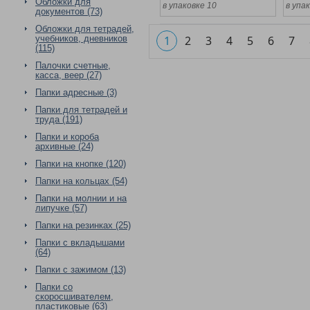
Обложки для
в упаковке 10
в упа
документов (73)
Обложки для тетрадей,
учебников, дневников
1
2
3
4
5
6
7
(115)
Палочки счетные,
касса, веер (27)
Папки адресные (3)
Папки для тетрадей и
труда (191)
Папки и короба
архивные (24)
Папки на кнопке (120)
Папки на кольцах (54)
Папки на молнии и на
липучке (57)
Папки на резинках (25)
Папки с вкладышами
(64)
Папки с зажимом (13)
Папки со
скоросшивателем,
пластиковые (63)