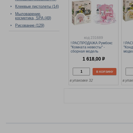
Клеевые пистолеты (14)
Мыловарение,
косметика, SPA (49)
Рисование (129)
код 231689
! РАСПРОДАЖА Румбокс
! РА
"Комната невесты" -
"Конд
сборная модель
моде
(RMm_57078, "Три совы")
совы"
1 618,00
р
инструменты, клей
В КОРЗИНУ
в упаковке 32
в упа