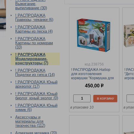
Выжигание,
выпиливание (30)
! РАСПРОДАЖА
Гравюры, чеканки (6)
! РАСПРОДАЖА
Картины из песка (4)
! РАСПРОДАЖА
Картины по номерам
(33)
! РАСПРОДАЖА
Моделирование,
конструкторы (7)
код 238756
! РАСПРОДАЖА Набор
! РА
! РАСПРОДАЖА
для изготовления
"Детс
Поделки из гипса (14)
кормушки "Кормушка для
игров
! РАСПРОДАЖА Юный
птиц" из орг. стекла
моде
450,00
р
археолог (17)
(05849, "Десятое
совы"
королевство")
! РАСПРОДАЖА Юный
биолог, юный эколог (0)
В КОРЗИНУ
! РАСПРОДАЖА Юный
в упаковке 10
в упа
химик (6)
Аксессуары и
материалы для
творчества (112)
Алмазная мозаика (70)