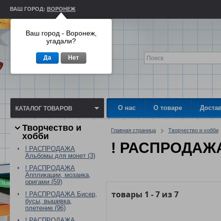
ВАШ ГОРОД:
ВОРОНЕЖ
Ваш город - Воронеж,
угадали?
Да
Нет
О нас
О товаре
Доста
КАТАЛОГ ТОВАРОВ
Творчество и
Главная страница
Творчество и хобби
хобби
! РАСПРОДАЖА
! РАСПРОДАЖА
Альбомы для монет (3)
! РАСПРОДАЖА
Аппликации, мозаика,
оригами (59)
товары
1
-
7
из
7
! РАСПРОДАЖА Бисер,
бусы, вышивка,
плетение (96)
! РАСПРОДАЖА