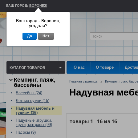
ВАШ ГОРОД:
ВОРОНЕЖ
Ваш город - Воронеж,
угадали?
Да
Нет
О нас
О товаре
Доста
КАТАЛОГ ТОВАРОВ
Кемпинг, пляж,
Главная страница
Кемпинг, пляж, басс
бассейны
Надувная мебе
Бассейны (24)
Летние сумки (15)
Надувная мебель и
туризм (16)
Надувные игрушки,
товары
1
-
16
из
16
круги, матрасы (99)
Насосы (9)