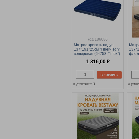
код 186680
Матрас-кровать надув.
Матра
137*191*25см "Fiber-Tech"
137*
велюровая (64758, "Intex")
флок
макс. нагрузка 272кг.
(6713
1 316,00
р
нагру
В КОРЗИНУ
в упаковке 3
в упа