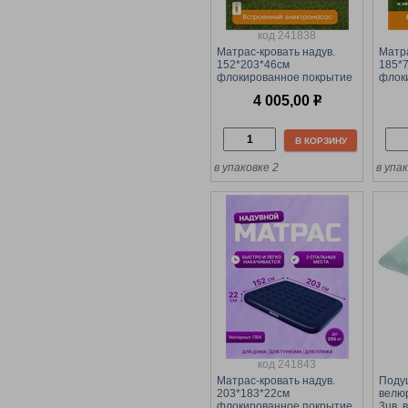
код 241838
Матрас-кровать надув.
Матра
152*203*46см
185*
флокированное покрытие
флок
(67403, "Bestway")
(6700
4 005,00
р
встроенный электронасос
нагру
220В, макс. нагрузка 300кг.
В КОРЗИНУ
в упаковке 2
в упа
код 241843
Матрас-кровать надув.
Подуш
203*183*22см
велюр
флокированное покрытие
3цв. 