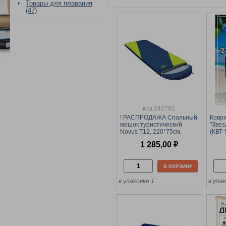
Товары для плавания
(47)
код 242792
! РАСПРОДАЖА Спальный
Коври
мешок туристический
"Звез
Novus T12, 220*75см,
(КВТ-
температура комфорта
1 285,00
р
+12°
В КОРЗИНУ
в упаковке 1
в упа