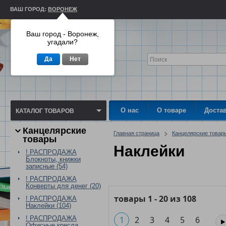
ВАШ ГОРОД:
ВОРОНЕЖ
Ваш город - Воронеж,
угадали?
Да
Нет
О нас
О товаре
Доста
КАТАЛОГ ТОВАРОВ
Канцелярские
Главная страница
Канцелярские товар
товары
Наклейки
! РАСПРОДАЖА
Блокноты, книжки
записные (54)
! РАСПРОДАЖА
Конверты для денег (20)
товары
1
-
20
из
108
! РАСПРОДАЖА
Наклейки (104)
! РАСПРОДАЖА
1
2
3
4
5
6
Офисные кресла,