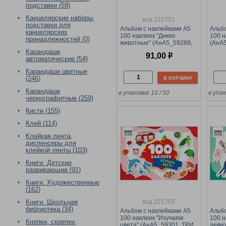
подставки (59)
Канцелярские наборы,
код 221751
подставки для
Альбом с наклейками А5
Альбо
канцелярских
100 наклеек "Дикие
100 н
принадлежностей (0)
животные" (АнА5_59289,
(АнА
ТРИ СОВЫ)
Карандаши
91,00
р
автоматические (54)
Карандаши цветные
(246)
В КОРЗИНУ
Карандаши
в упаковке 10 / 50
в упак
чернографитные (259)
Кисти (155)
Клей (114)
Клейкая лента,
диспенсеры для
клейкой ленты (103)
Книги. Детские
развивающие (91)
Книги. Художественные
(162)
код 221755
Книги. Школьная
библиотека (34)
Альбом с наклейками А5
Альбо
100 наклеек "Изучаем
100 н
Кнопки, скрепки,
цвета" (АнА5_59301, ТРИ
девчо