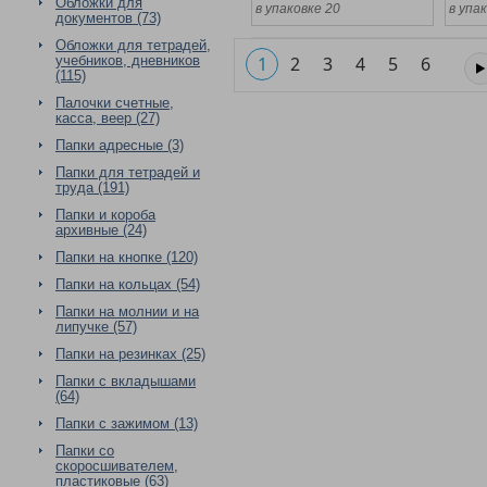
Обложки для
в упаковке 20
в упа
документов (73)
Обложки для тетрадей,
учебников, дневников
1
2
3
4
5
6
(115)
Палочки счетные,
касса, веер (27)
Папки адресные (3)
Папки для тетрадей и
труда (191)
Папки и короба
архивные (24)
Папки на кнопке (120)
Папки на кольцах (54)
Папки на молнии и на
липучке (57)
Папки на резинках (25)
Папки с вкладышами
(64)
Папки с зажимом (13)
Папки со
скоросшивателем,
пластиковые (63)