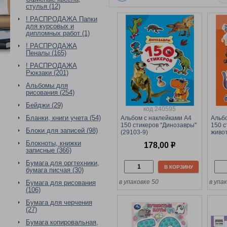
стулья (12)
! РАСПРОДАЖА Папки
для курсовых и
дипломных работ (1)
! РАСПРОДАЖА
Пеналы (165)
! РАСПРОДАЖА
Рюкзаки (201)
Альбомы для
рисования (254)
Бейджи (29)
код 240595
Бланки, книги учета (54)
Альбом с наклейками А4
Альбо
150 стикеров "Динозавры"
150 
Блоки для записей (98)
(29103-9)
живот
Блокноты, книжки
178,00
р
записные (366)
Бумага для оргтехники,
В КОРЗИНУ
бумага писчая (30)
в упаковке 50
в упа
Бумага для рисования
(106)
Бумага для черчения
(27)
Бумага копировальная,