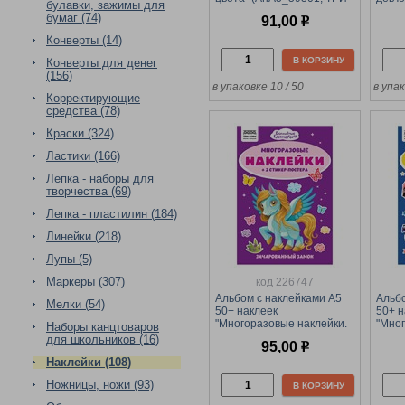
булавки, зажимы для
СОВЫ)
ТРИ 
бумаг (74)
91,00
р
Конверты (14)
В КОРЗИНУ
Конверты для денег
(156)
в упаковке 10 / 50
в упак
Корректирующие
средства (78)
Краски (324)
Ластики (166)
Лепка - наборы для
творчества (69)
Лепка - пластилин (184)
Линейки (218)
Лупы (5)
Маркеры (307)
код 226747
Альбом с наклейками А5
Альбо
Мелки (54)
50+ наклеек
50+ н
"Многоразовые наклейки.
"Мног
Наборы канцтоваров
Волшебные единороги"
Тобот
для школьников (16)
95,00
р
(АнА5_62500, ТРИ СОВЫ)
ТРИ 
Наклейки (108)
Ножницы, ножи (93)
В КОРЗИНУ