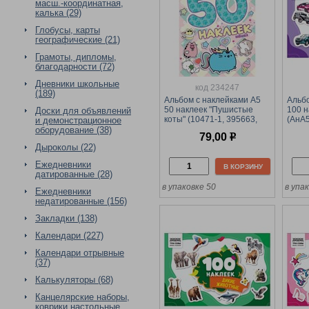
масш.-координатная,
калька (29)
Глобусы, карты
географические (21)
Грамоты, дипломы,
благодарности (72)
Дневники школьные
код 234247
(189)
Альбом с наклейками А5
Альбо
50 наклеек "Пушистые
100 н
Доски для объявлений
коты" (10471-1, 395663,
(АнА
и демонстрационное
Умка)
оборудование (38)
79,00
р
Дыроколы (22)
Ежедневники
В КОРЗИНУ
датированные (28)
в упаковке 50
в упак
Ежедневники
недатированные (156)
Закладки (138)
Календари (227)
Календари отрывные
(37)
Калькуляторы (68)
Канцелярские наборы,
коврики настольные,