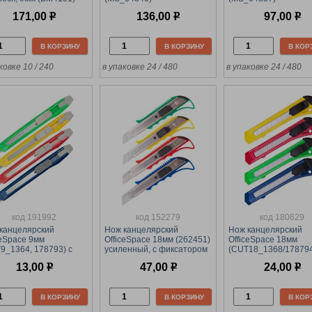
фиксатор, металл.
171,00
р
136,00
р
97,00
р
авл., черный корпус
В КОРЗИНУ
В КОРЗИНУ
В КОР
ковке 10 / 240
в упаковке 24 / 480
в упаковке 24 / 480
код 191992
код 152279
код 180629
канцелярский
Нож канцелярский
Нож канцелярский
ceSpace 9мм
OfficeSpace 18мм (262451)
OfficeSpace 18мм
9_1364, 178793) с
усиленный, с фиксатором
(CUT18_1368/178794
атором, пласт.
фиксатором
13,00
р
47,00
р
24,00
р
равляющие
В КОРЗИНУ
В КОРЗИНУ
В КОР