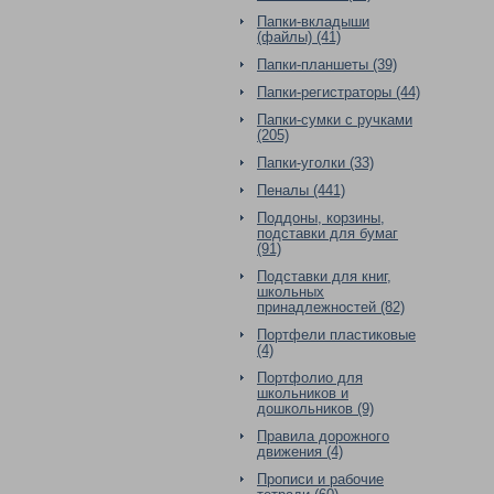
Папки-вкладыши
(файлы) (41)
Папки-планшеты (39)
Папки-регистраторы (44)
Папки-сумки с ручками
(205)
Папки-уголки (33)
Пеналы (441)
Поддоны, корзины,
подставки для бумаг
(91)
Подставки для книг,
школьных
принадлежностей (82)
Портфели пластиковые
(4)
Портфолио для
школьников и
дошкольников (9)
Правила дорожного
движения (4)
Прописи и рабочие