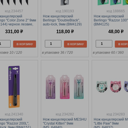
код 234457
код 190193
код 188665
канцелярский
Нож канцелярский
Нож канцелярский
ingo "Color Zone 2" 9мм
Berlingo "DoubleBlack",
Berlingo "Razzor 100
144) черное лезвие,
auto-lock, 9мм (BM4129)
(BM4125)
lock
металлический
331,00
р
118,00
р
48,00
р
корпус,черный
В КОРЗИНУ
В КОРЗИНУ
В КОР
ковке 10 / 120
в упаковке 36 / 720
в упаковке 60 / 360
код 241340
код 234282
код 234283
канцелярский
Нож канцелярский MESHU
Нож канцелярский 
ingo "Razzor 200L",
"Crystal Kitten" 9мм
"Little Paw" 9мм
-lock, 9мм (BM4151)
(MS_64840)
(MS_64837)