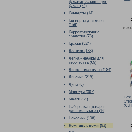
булавки, зажимы для
авто
бумаг (74)
напр
Конверты (14)
Конверты для денег
(156)
в упа
Корректирующие
средства (78)
Краски (324)
Ластики (166)
Лепка - наборы для
творчества (69)
Лепка - пластилин (184)
Линейки (218)
Лупы (5)
Маркеры (307)
Нож 
Мелки (54)
Offi
(CUT
Наборы канцтоваров
фикс
для школьников (16)
нап
Наклейки (108)
Ножницы, ножи (93)