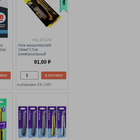
код 141142
жа
Нож канцелярский
абор
18мм*17см
универсальный
(ТМ-218/RKJ-4997)
91,00
р
автофиксатор, резиновые
вставки, + 6 лезвий, на
блистере
ЗИНУ
В КОРЗИНУ
в упаковке 24 / 240