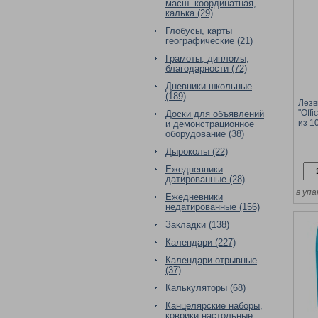
масш.-координатная,
калька (29)
Глобусы, карты
географические (21)
Грамоты, дипломы,
благодарности (72)
Дневники школьные
(189)
Лезв
"Off
Доски для объявлений
из 1
и демонстрационное
1787
оборудование (38)
Дыроколы (22)
Ежедневники
датированные (28)
в упа
Ежедневники
недатированные (156)
Закладки (138)
Календари (227)
Календари отрывные
(37)
Калькуляторы (68)
Канцелярские наборы,
коврики настольные,