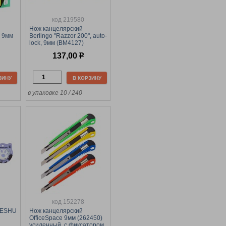
код 219580
Нож канцелярский
" 9мм
Berlingo "Razzor 200", auto-
lock, 9мм (BM4127)
автофиксатор, металл.
137,00
р
направл., корпус ассорти
ЗИНУ
В КОРЗИНУ
в упаковке 10 / 240
код 152278
MESHU
Нож канцелярский
OfficeSpace 9мм (262450)
усиленный, с фиксатором