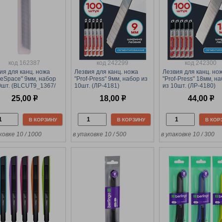
код 162387
код 242299
код 242300
ия для канц. ножа
Лезвия для канц. ножа
Лезвия для канц. но
iceSpace" 9мм, набор
"Prof-Press" 9мм, набор из
"Prof-Press" 18мм, н
0шт. (BLCUT9_1367/
10шт. (ЛР-4181)
из 10шт. (ЛР-4180)
95)
25,00
р
18,00
р
44,00
р
В КОРЗИНУ
В КОРЗИНУ
В КОР
ковке 10 / 1000
в упаковке 10 / 500
в упаковке 10 / 300