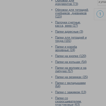
Обложки для
в упа
документов (73)
Обложки для тетрадей,
учебников, дневников
1
(115)
Палочки счетные,
касса, веер (27)
Папки адресные (3)
Папки для тетрадей и
труда (191)
Папки и короба
архивные (24)
Папки на кнопке (120)
Папки на кольцах (54)
Папки на молнии и на
липучке (57)
Папки на резинках (25)
Папки с вкладышами
(64)
Папки с зажимом (13)
Папки со
скоросшивателем,
пластиковые (63)