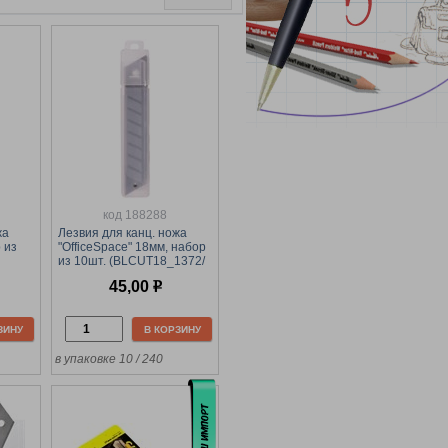
код 188288
жа
Лезвия для канц. ножа
 из
"OfficeSpace" 18мм, набор
из 10шт. (BLCUT18_1372/
178796)
45,00
р
ЗИНУ
В КОРЗИНУ
в упаковке 10 / 240