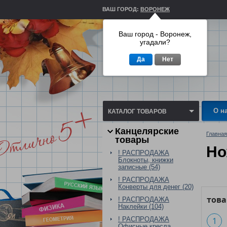
ВАШ ГОРОД:
ВОРОНЕЖ
Ваш город - Воронеж,
угадали?
Да
Нет
О н
КАТАЛОГ ТОВАРОВ
Канцелярские
Главная
товары
Но
! РАСПРОДАЖА
Блокноты, книжки
записные (54)
! РАСПРОДАЖА
Конверты для денег (20)
тов
! РАСПРОДАЖА
Наклейки (104)
! РАСПРОДАЖА
1
Офисные кресла,