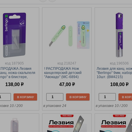
код 187905
код 218247
код 196506
АСПРОДАЖА Лезвия
! РАСПРОДАЖА Нож
Лезвия для канц. но
канц. ножа-скальпеля
канцелярский детский
"Berlingo" 9мм, набор
ingo" в блистере,
"Авокадо" (MC-6894)
10шт. (BM4215)
р из 10шт.
138,00
р
47,00
р
108,00
р
подвес (BM4213)
В КОРЗИНУ
В КОРЗИНУ
В КОР
ковке 10 / 200
в упаковке 24
в упаковке 10 / 200