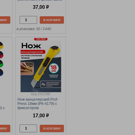
37,00
р
ЗИНУ
В КОРЗИНУ
в упаковке 30 / 1440
код 242298
Нож канцелярский Prof-
Press 18мм (РК-4179) с
) с
фиксатором
17,00
р
ЗИНУ
В КОРЗИНУ