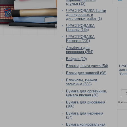
стулья (12)
! РАСПРОДАЖА Папки
для курсовых и
дипломных работ (1)
! РАСПРОДАЖА
Пеналы (165)
! РАСПРОДАЖА
Рюкзаки (201)
Альбомы для
рисования (254)
Бейджи (29)
Бланки, книги учета (54)
! Р
для 
Блоки для записей (98)
"Berl
набо
Блокноты, книжки
евро
записные (366)
Бумага для оргтехники,
бумага писчая (30)
в упа
Бумага для рисования
(106)
Бумага для черчения
(27)
Бумага копировальная,