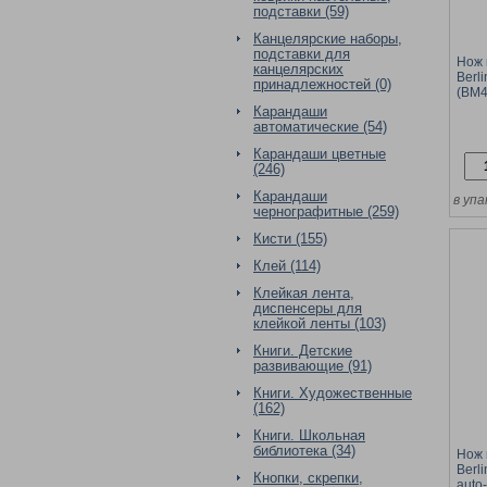
подставки (59)
Канцелярские наборы,
подставки для
Нож 
канцелярских
Berl
принадлежностей (0)
(BM4
auto-
Карандаши
автоматические (54)
Карандаши цветные
(246)
Карандаши
в упа
чернографитные (259)
Кисти (155)
Клей (114)
Клейкая лента,
диспенсеры для
клейкой ленты (103)
Книги. Детские
развивающие (91)
Книги. Художественные
(162)
Книги. Школьная
библиотека (34)
Нож 
Berl
Кнопки, скрепки,
auto