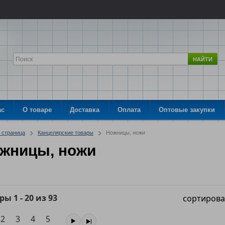
НАЙТИ
ас
О товаре
Доставка
Оплата
Оптовые закупки
 страница
Канцелярские товары
Ножницы, ножи
жницы, ножи
ары
1
-
20
из
93
сортирова
2
3
4
5