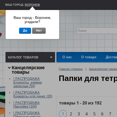
ВАШ ГОРОД:
ВОРОНЕЖ
Ваш город - Воронеж,
угадали?
Да
Нет
О нас
О товаре
Доста
КАТАЛОГ ТОВАРОВ
Канцелярские
Главная страница
Канцелярские товар
товары
Папки для тет
! РАСПРОДАЖА
Блокноты, книжки
записные (54)
! РАСПРОДАЖА
Конверты для денег (20)
товары
1
-
20
из
192
! РАСПРОДАЖА
Наклейки (104)
! РАСПРОДАЖА
1
2
3
4
5
6
7
Офисные кресла,