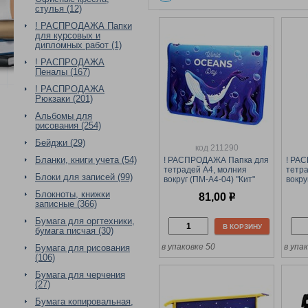
стулья (12)
! РАСПРОДАЖА Папки
для курсовых и
дипломных работ (1)
! РАСПРОДАЖА
Пеналы (167)
! РАСПРОДАЖА
Рюкзаки (201)
Альбомы для
рисования (254)
Бейджи (29)
код 211290
Бланки, книги учета (54)
! РАСПРОДАЖА Папка для
! РА
тетрадей А4, молния
тетра
Блоки для записей (99)
вокруг (ПМ-А4-04) "Кит"
вокру
Girl"
Блокноты, книжки
81,00
р
записные (366)
Бумага для оргтехники,
В КОРЗИНУ
бумага писчая (30)
в упаковке 50
в упак
Бумага для рисования
(106)
Бумага для черчения
(27)
Бумага копировальная,