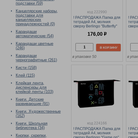
подставки (59)
Канцелярские наборы,
код 222990
подставки для
! РАСПРОДАЖА Папка для
! РА
канцелярских
тетрадей А4, молния
тетра
принадлежностей (0)
сверху Berlingo "Butterfly"
сверх
(BR-PP-A40417) пластик
dots"
Карандаши
176,00
р
плас
автоматические (54)
Карандаши цветные
(246)
В КОРЗИНУ
Карандаши
в упаковке 50
в упа
чернографитные (261)
Кисти (158)
Клей (115)
Клейкая лента,
диспенсеры для
клейкой ленты (103)
Книги. Детские
развивающие (91)
Книги. Художественные
(162)
код 224166
Книги. Школьная
библиотека (34)
! РАСПРОДАЖА Папка для
! РА
тетрадей А4, молния
тетра
Кнопки, скрепки,
сверху Berlingo "Game on"
сверх