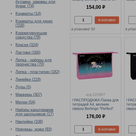
булавки, зажимы для
(BR-PP-A40403) пластик
"Glam
бумаг (74)
154,00
р
A4040
Конверты (14)
В КОРЗИНУ
Конверты для денег
(158)
в упаковке 50
в упа
Корректирующие
средства (78)
Краски (324)
Ластики (166)
Лепка - наборы для
творчества (70)
Лепка - пластилин (182)
Линейки (218)
Лупы (5)
Маркеры (307)
код 222997
! РАСПРОДАЖА Папка для
! РА
Мелки (54)
тетрадей А4, молния
тетра
сверху Berlingo "Perfect"
сверх
Наборы канцтоваров
(BR-PP-A40411) пластик
(FT-P
для школьников (17)
176,00
р
Наклейки (108)
Ножницы, ножи (93)
В КОРЗИНУ