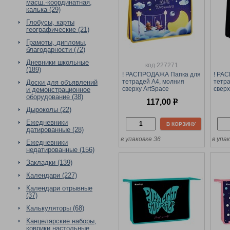
масш.-координатная,
калька (29)
Глобусы, карты
географические (21)
Грамоты, дипломы,
благодарности (72)
Дневники школьные
код 227271
(189)
! РАСПРОДАЖА Папка для
! РА
тетрадей А4, молния
тетра
Доски для объявлений
сверху ArtSpace
сверх
и демонстрационное
"Dreamers"
(ПТ-8
оборудование (38)
117,00
р
(ПТ-815_58219) пластик
отде
Дыроколы (22)
Ежедневники
В КОРЗИНУ
датированные (28)
в упаковке 36
в упа
Ежедневники
недатированные (156)
Закладки (139)
Календари (227)
Календари отрывные
(37)
Калькуляторы (68)
Канцелярские наборы,
коврики настольные,