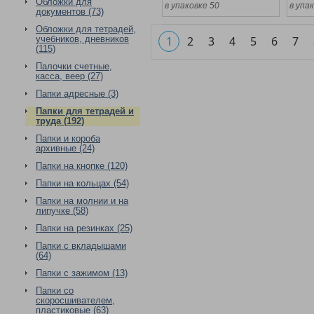
Обложки для
в упаковке 50
в упа
документов (73)
Обложки для тетрадей,
учебников, дневников
1
2
3
4
5
6
7
(115)
Палочки счетные,
касса, веер (27)
Папки адресные (3)
Папки для тетрадей и
труда (192)
Папки и короба
архивные (24)
Папки на кнопке (120)
Папки на кольцах (54)
Папки на молнии и на
липучке (58)
Папки на резинках (25)
Папки с вкладышами
(64)
Папки с зажимом (13)
Папки со
скоросшивателем,
пластиковые (63)