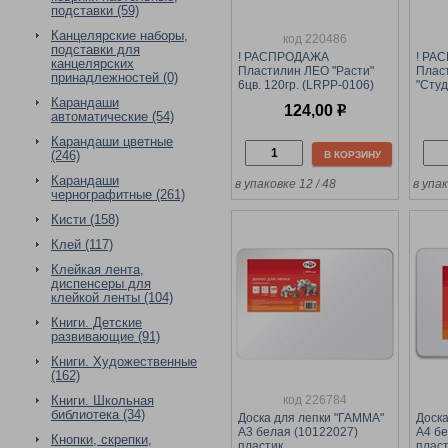
подставки (59)
Канцелярские наборы,
код 220486
подставки для
! РАСПРОДАЖА
! РА
канцелярских
Пластилин ЛЕО "Расти"
Плас
принадлежностей (0)
6цв. 120гр. (LRPP-0106)
"Студ
пастельный, ультра-
мягки
Карандаши
124,00
р
мягкий
(2.80
автоматические (54)
Карандаши цветные
(246)
В КОРЗИНУ
Карандаши
в упаковке 12 / 48
в упа
чернографитные (261)
Кисти (158)
Клей (117)
Клейкая лента,
диспенсеры для
клейкой ленты (104)
Книги. Детские
развивающие (91)
Книги. Художественные
(162)
код 226784
Книги. Школьная
библиотека (34)
Доска для лепки "ГАММА"
Доска
А3 белая (10122027)
А4 бе
Кнопки, скрепки,
пластик
плас