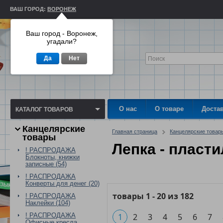
ВАШ ГОРОД:
ВОРОНЕЖ
Ваш город - Воронеж,
угадали?
Да
Нет
О нас
О товаре
Доста
КАТАЛОГ ТОВАРОВ
Канцелярские
Главная страница
Канцелярские товар
товары
Лепка - пласт
! РАСПРОДАЖА
Блокноты, книжки
записные (54)
! РАСПРОДАЖА
Конверты для денег (20)
товары
1
-
20
из
182
! РАСПРОДАЖА
Наклейки (104)
! РАСПРОДАЖА
1
2
3
4
5
6
7
Офисные кресла,