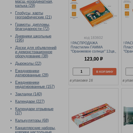
масш.-координатная,
калька (29)
Глобусы, карты
географические (21)
Грамоты, дипломы,
благодарности (72)
Дневники школьные
код 183602
(195)
! РАСПРОДАЖА
! РА
Пластилин ГАММА
Плас
Доски для объявлений
"Оранжевое солнце" 12цв.,
"Оран
и демонстрационное
стек (130520204) 6
стек 
оборудование (38)
123,00
р
классич., 6 флуор.
класси
Дыроколы (22)
Ежедневники
В КОРЗИНУ
датированные (28)
в упаковке 16
в упа
Ежедневники
недатированные (157)
Закладки (140)
Календари (227)
Календари отрывные
(37)
Калькуляторы (68)
Канцелярские наборы,
коврики настольные,