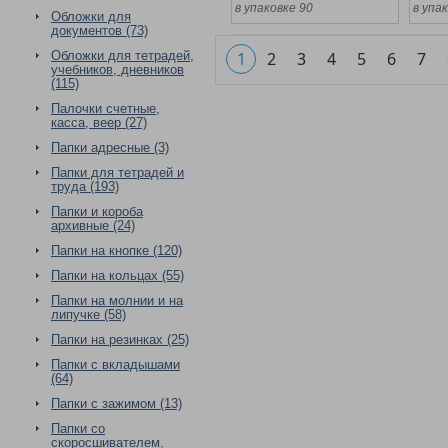
в упаковке 90
в упак
Обложки для
документов (73)
Обложки для тетрадей,
1
2
3
4
5
6
7
учебников, дневников
(115)
Палочки счетные,
касса, веер (27)
Папки адресные (3)
Папки для тетрадей и
труда (193)
Папки и короба
архивные (24)
Папки на кнопке (120)
Папки на кольцах (55)
Папки на молнии и на
липучке (58)
Папки на резинках (25)
Папки с вкладышами
(64)
Папки с зажимом (13)
Папки со
скоросшивателем,