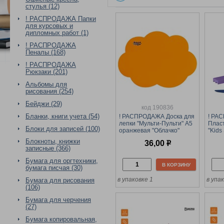
стулья (12)
! РАСПРОДАЖА Папки
для курсовых и
дипломных работ (1)
! РАСПРОДАЖА
Пеналы (168)
! РАСПРОДАЖА
Рюкзаки (201)
Альбомы для
рисования (254)
Бейджи (29)
код 190836
Бланки, книги учета (54)
! РАСПРОДАЖА Доска для
! РА
лепки "Мульти-Пульти" А5
Пласт
Блоки для записей (100)
оранжевая "Облачко"
"Kids
(ДЛ_40435) пластик
216гр
Блокноты, книжки
36,00
р
800мкм
записные (366)
Бумага для оргтехники,
В КОРЗИНУ
бумага писчая (30)
в упаковке 1
в упа
Бумага для рисования
(106)
Бумага для черчения
(27)
Бумага копировальная,