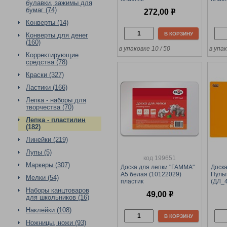
булавки, зажимы для
бумаг (74)
272,00
р
Конверты (14)
В КОРЗИНУ
Конверты для денег
(160)
в упаковке 10 / 50
в упа
Корректирующие
средства (78)
Краски (327)
Ластики (166)
Лепка - наборы для
творчества (70)
Лепка - пластилин
(182)
Линейки (219)
Лупы (5)
код 199651
Маркеры (307)
Доска для лепки "ГАММА"
Доска
А5 белая (10122029)
Пульт
Мелки (54)
пластик
(ДЛ_4
800м
Наборы канцтоваров
49,00
р
для школьников (16)
Наклейки (108)
В КОРЗИНУ
Ножницы, ножи (93)