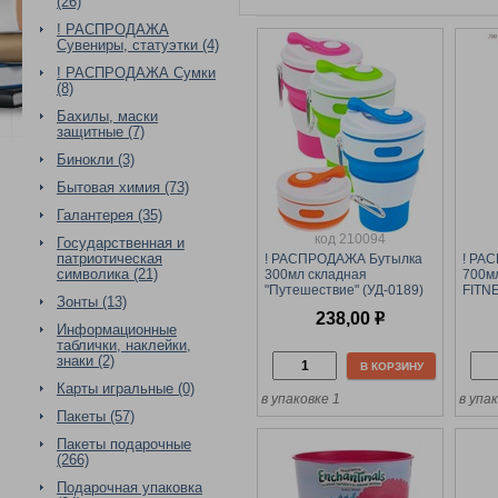
(26)
! РАСПРОДАЖА
Сувениры, статуэтки (4)
! РАСПРОДАЖА Сумки
(8)
Бахилы, маски
защитные (7)
Бинокли (3)
Бытовая химия (73)
Галантерея (35)
код 210094
Государственная и
патриотическая
! РАСПРОДАЖА Бутылка
! РА
символика (21)
300мл складная
700м
"Путешествие" (УД-0189)
FITNE
Зонты (13)
шнурк
238,00
р
ассо
Информационные
таблички, наклейки,
знаки (2)
В КОРЗИНУ
Карты игральные (0)
в упаковке 1
в упак
Пакеты (57)
Пакеты подарочные
(266)
Подарочная упаковка