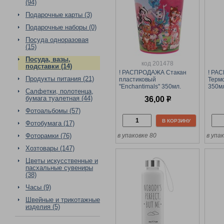
(94)
Подарочные карты (3)
Подарочные наборы (0)
Посуда одноразовая
(15)
Посуда, вазы,
код 201478
подставки (14)
! РАСПРОДАЖА Стакан
! РА
Продукты питания (21)
пластиковый
Термо
"Enchantimals" 350мл.
350мл
Салфетки, полотенца,
(SP53773ENCH, 314461)
бумага туалетная (44)
36,00
р
Фотоальбомы (57)
В КОРЗИНУ
Фотобумага (17)
Фоторамки (76)
в упаковке 80
в упа
Хозтовары (147)
Цветы искусственные и
пасхальные сувениры
(38)
Часы (9)
Швейные и трикотажные
изделия (5)