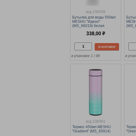
код 238358
Бутылка для воды 550мл
Буты
MESHU "Идеал"
MESHU
(MS_66019) белая
(MS_
338,00
р
В КОРЗИНУ
в упаковке 1 / 48
в упак
код 238361
Термос 450мл MESHU
Терм
"Gradient" (MS_65914)
"Gree