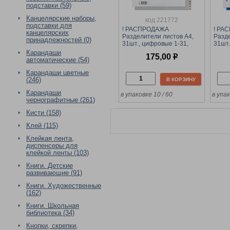
подставки (59)
Канцелярские наборы,
код 221772
подставки для
! РАСПРОДАЖА
! РА
канцелярских
Разделители листов А4,
Разде
принадлежностей (0)
31шт., цифровые 1-31,
31шт.
серые (OfficeSpace,
цветн
Карандаши
175,00
р
366054) пластик
36605
автоматические (54)
Карандаши цветные
(246)
В КОРЗИНУ
Карандаши
в упаковке 10 / 60
в упак
чернографитные (261)
Кисти (158)
Клей (115)
Клейкая лента,
диспенсеры для
клейкой ленты (103)
Книги. Детские
развивающие (91)
Книги. Художественные
(162)
Книги. Школьная
библиотека (34)
Кнопки, скрепки,