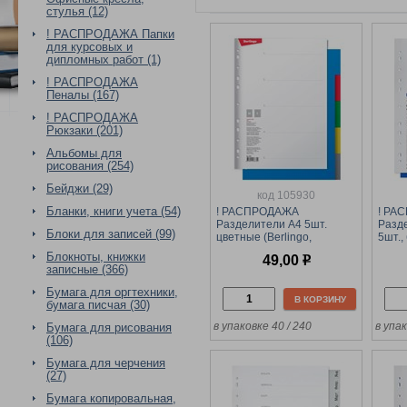
стулья (12)
! РАСПРОДАЖА Папки
для курсовых и
дипломных работ (1)
! РАСПРОДАЖА
Пеналы (167)
! РАСПРОДАЖА
Рюкзаки (201)
Альбомы для
рисования (254)
Бейджи (29)
код 105930
Бланки, книги учета (54)
! РАСПРОДАЖА
! РА
Разделители А4 5шт.
Разде
Блоки для записей (99)
цветные (Berlingo,
5шт.,
ARp_04030) пластик
цветн
Блокноты, книжки
49,00
р
36605
записные (366)
Бумага для оргтехники,
В КОРЗИНУ
бумага писчая (30)
в упаковке 40 / 240
в упак
Бумага для рисования
(106)
Бумага для черчения
(27)
Бумага копировальная,