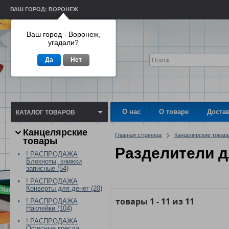
ВАШ ГОРОД:
ВОРОНЕЖ
Ваш город - Воронеж,
угадали?
Да
Нет
О нас
О товаре
Доста
КАТАЛОГ ТОВАРОВ
Канцелярские
Главная страница
Канцелярские товар
товары
Разделители д
! РАСПРОДАЖА
Блокноты, книжки
записные (54)
! РАСПРОДАЖА
Конверты для денег (20)
товары
1
-
11
из
11
! РАСПРОДАЖА
Наклейки (104)
! РАСПРОДАЖА
Офисные кресла,