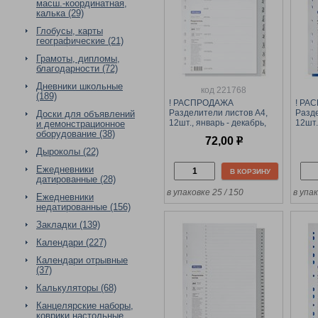
масш.-координатная,
калька (29)
Глобусы, карты
географические (21)
Грамоты, дипломы,
благодарности (72)
Дневники школьные
код 221768
(189)
! РАСПРОДАЖА
! РА
Разделители листов А4,
Разде
Доски для объявлений
12шт., январь - декабрь,
12шт.
и демонстрационное
серые (OfficeSpace,
цветн
оборудование (38)
72,00
р
366050) пластик
36605
Дыроколы (22)
Ежедневники
В КОРЗИНУ
датированные (28)
в упаковке 25 / 150
в упак
Ежедневники
недатированные (156)
Закладки (139)
Календари (227)
Календари отрывные
(37)
Калькуляторы (68)
Канцелярские наборы,
коврики настольные,