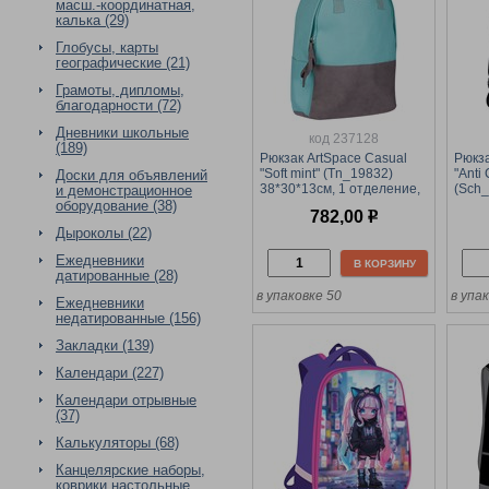
масш.-координатная,
калька (29)
Глобусы, карты
географические (21)
Грамоты, дипломы,
благодарности (72)
Дневники школьные
код 237128
(189)
Рюкзак ArtSpace Casual
Рюкза
"Soft mint" (Tn_19832)
"Anti 
Доски для объявлений
38*30*13см, 1 отделение,
(Sch_
и демонстрационное
2 кармана, уплотненная
45*30
оборудование (38)
782,00
р
спинка, мятный/серый
2 кар
Дыроколы (22)
спинк
Ежедневники
В КОРЗИНУ
датированные (28)
в упаковке 50
в упа
Ежедневники
недатированные (156)
Закладки (139)
Календари (227)
Календари отрывные
(37)
Калькуляторы (68)
Канцелярские наборы,
коврики настольные,