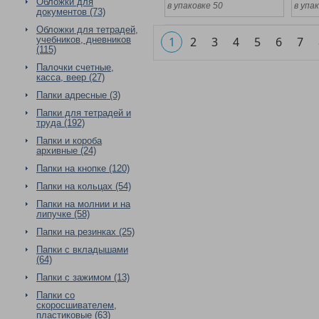
Обложки для
в упаковке 50
в упа
документов (73)
Обложки для тетрадей,
учебников, дневников
1
2
3
4
5
6
7
(115)
Палочки счетные,
касса, веер (27)
Папки адресные (3)
Папки для тетрадей и
труда (192)
Папки и короба
архивные (24)
Папки на кнопке (120)
Папки на кольцах (54)
Папки на молнии и на
липучке (58)
Папки на резинках (25)
Папки с вкладышами
(64)
Папки с зажимом (13)
Папки со
скоросшивателем,
пластиковые (63)