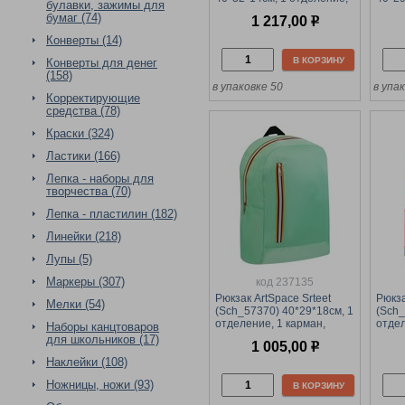
булавки, зажимы для
1 карман, уплотненная
1 кар
бумаг (74)
1 217,00
р
спинка, черный
спинк
Конверты (14)
В КОРЗИНУ
Конверты для денег
(158)
в упаковке 50
в упа
Корректирующие
средства (78)
Краски (324)
Ластики (166)
Лепка - наборы для
творчества (70)
Лепка - пластилин (182)
Линейки (218)
Лупы (5)
Маркеры (307)
код 237135
Рюкзак ArtSpace Srteet
Рюкза
Мелки (54)
(Sch_57370) 40*29*18см, 1
(Sch_
отделение, 1 карман,
отдел
Наборы канцтоваров
уплотненная спинка,
уплот
для школьников (17)
1 005,00
р
мятный
кора
Наклейки (108)
Ножницы, ножи (93)
В КОРЗИНУ