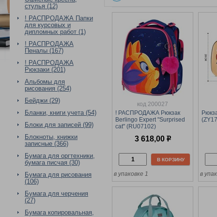
стулья (12)
! РАСПРОДАЖА Папки
для курсовых и
дипломных работ (1)
! РАСПРОДАЖА
Пеналы (167)
! РАСПРОДАЖА
Рюкзаки (201)
Альбомы для
рисования (254)
Бейджи (29)
код 200027
Бланки, книги учета (54)
! РАСПРОДАЖА Рюкзак
Рюкза
Berlingo Expert "Surprised
(ZY17
Блоки для записей (99)
cat" (RU07102)
37*28*16см, 2 отделения,
Блокноты, книжки
3 618,00
р
2 кармана, анатомическая
записные (366)
спинка
Бумага для оргтехники,
В КОРЗИНУ
бумага писчая (30)
в упаковке 1
в упа
Бумага для рисования
(106)
Бумага для черчения
(27)
Бумага копировальная,