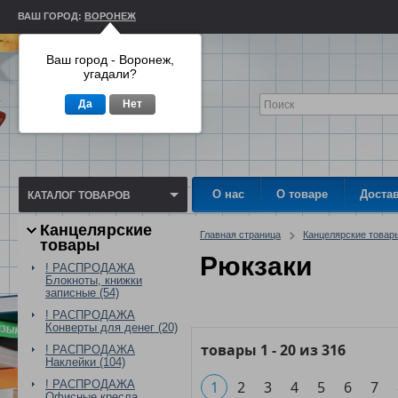
ВАШ ГОРОД:
ВОРОНЕЖ
Ваш город - Воронеж,
угадали?
Да
Нет
О нас
О товаре
Доста
КАТАЛОГ ТОВАРОВ
Канцелярские
Главная страница
Канцелярские товар
товары
Рюкзаки
! РАСПРОДАЖА
Блокноты, книжки
записные (54)
! РАСПРОДАЖА
Конверты для денег (20)
товары
1
-
20
из
316
! РАСПРОДАЖА
Наклейки (104)
! РАСПРОДАЖА
1
2
3
4
5
6
7
Офисные кресла,