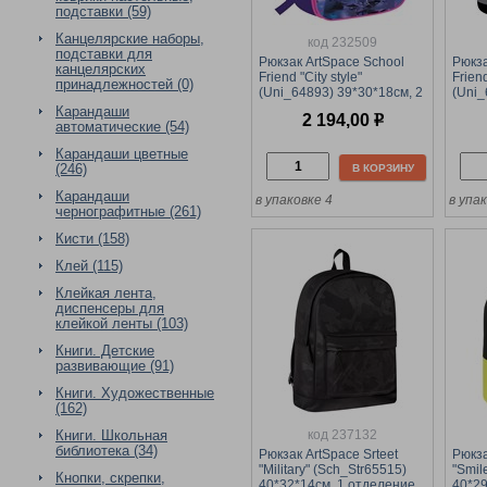
подставки (59)
Канцелярские наборы,
код 232509
подставки для
Рюкзак ArtSpace School
Рюкза
канцелярских
Friend "City style"
Frien
принадлежностей (0)
(Uni_64893) 39*30*18см, 2
(Uni_
отделения, 2 кармана,
отдел
Карандаши
2 194,00
р
анатомическая спинка
анат
автоматические (54)
Карандаши цветные
(246)
В КОРЗИНУ
Карандаши
в упаковке 4
в упа
чернографитные (261)
Кисти (158)
Клей (115)
Клейкая лента,
диспенсеры для
клейкой ленты (103)
Книги. Детские
развивающие (91)
Книги. Художественные
(162)
код 237132
Книги. Школьная
библиотека (34)
Рюкзак ArtSpace Srteet
Рюкза
"Military" (Sch_Str65515)
"Smil
Кнопки, скрепки,
40*32*14см, 1 отделение,
40*29