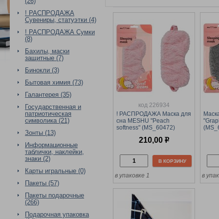
(26)
! РАСПРОДАЖА
Сувениры, статуэтки (4)
! РАСПРОДАЖА Сумки
(8)
Бахилы, маски
защитные (7)
Бинокли (3)
Бытовая химия (73)
Галантерея (35)
код 226934
Государственная и
патриотическая
! РАСПРОДАЖА Маска для
Маск
символика (21)
сна MESHU "Peach
"Grap
softness" (MS_60472)
(MS_
Зонты (13)
210,00
р
Информационные
таблички, наклейки,
знаки (2)
В КОРЗИНУ
Карты игральные (0)
в упаковке 1
в упа
Пакеты (57)
Пакеты подарочные
(266)
Подарочная упаковка