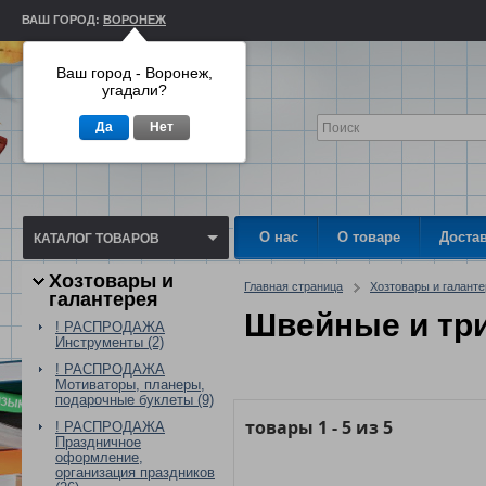
ВАШ ГОРОД:
ВОРОНЕЖ
Ваш город - Воронеж,
угадали?
Да
Нет
О нас
О товаре
Доста
КАТАЛОГ ТОВАРОВ
Хозтовары и
Главная страница
Хозтовары и галант
галантерея
Швейные и тр
! РАСПРОДАЖА
Инструменты (2)
! РАСПРОДАЖА
Мотиваторы, планеры,
подарочные буклеты (9)
товары
1
-
5
из
5
! РАСПРОДАЖА
Праздничное
оформление,
организация праздников