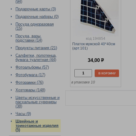
(94)
Подарочные карты (3)
Подарочные наборы (0)
Посуда одноразовая
(15)
Посуда, вазы,
код 194854
подставки (14)
Платок мужской 40*40см
Продукты питания (21)
(арт.101)
Салфетки, полотенца,
бумага туалетная (44)
34,00
р
Фотоальбомы (57)
В КОРЗИНУ
Фотобумага (17)
Фоторамки (76)
в упаковке 10
Хозтовары (148)
Цветы искусственные и
пасхальные сувениры
(38)
Часы (9)
Швейные и
трикотажные изделия
(5)