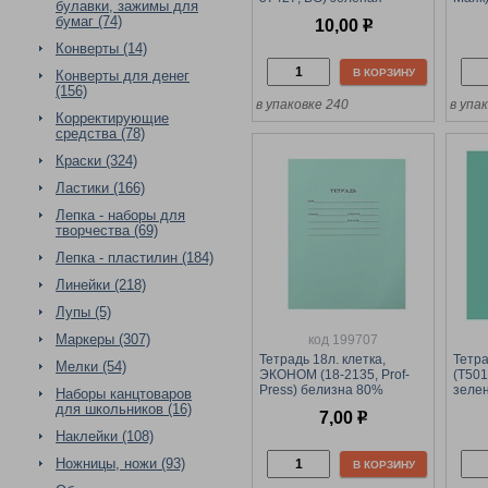
булавки, зажимы для
обложка
бумаг (74)
10,00
р
Конверты (14)
В КОРЗИНУ
Конверты для денег
(156)
в упаковке 240
в упа
Корректирующие
средства (78)
Краски (324)
Ластики (166)
Лепка - наборы для
творчества (69)
Лепка - пластилин (184)
Линейки (218)
Лупы (5)
Маркеры (307)
код 199707
Тетрадь 18л. клетка,
Тетра
Мелки (54)
ЭКОНОМ (18-2135, Prof-
(Т50
Press) белизна 80%
зеле
Наборы канцтоваров
для школьников (16)
7,00
р
Наклейки (108)
Ножницы, ножи (93)
В КОРЗИНУ