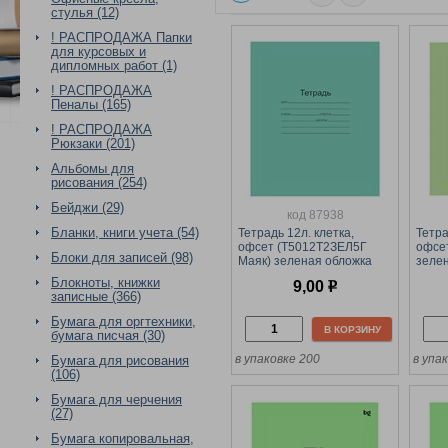
стулья (12)
! РАСПРОДАЖА Папки
для курсовых и
дипломных работ (1)
! РАСПРОДАЖА
Пеналы (165)
! РАСПРОДАЖА
Рюкзаки (201)
Альбомы для
рисования (254)
Бейджи (29)
код 87938
Бланки, книги учета (54)
Тетрадь 12л. клетка,
Тетра
офсет (Т5012Т2ЗЕЛ5Г
офсет
Блоки для записей (98)
Маяк) зеленая обложка
зеле
Блокноты, книжки
9,00
р
записные (366)
Бумага для оргтехники,
В КОРЗИНУ
бумага писчая (30)
в упаковке 200
в упа
Бумага для рисования
(106)
Бумага для черчения
(27)
Бумага копировальная,