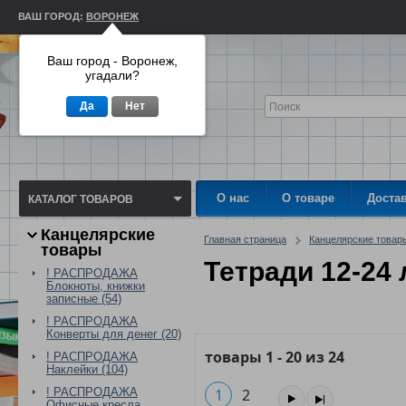
ВАШ ГОРОД:
ВОРОНЕЖ
Ваш город - Воронеж,
угадали?
Да
Нет
О нас
О товаре
Доста
КАТАЛОГ ТОВАРОВ
Канцелярские
Главная страница
Канцелярские товар
товары
Тетради 12-24
! РАСПРОДАЖА
Блокноты, книжки
записные (54)
! РАСПРОДАЖА
Конверты для денег (20)
товары
1
-
20
из
24
! РАСПРОДАЖА
Наклейки (104)
! РАСПРОДАЖА
1
2
Офисные кресла,