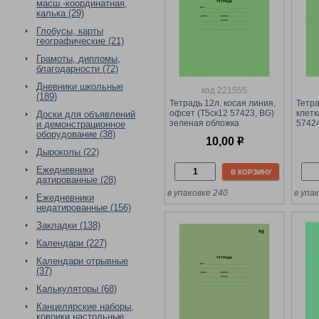
масш.-координатная,
калька (29)
Глобусы, карты
географические (21)
Грамоты, дипломы,
благодарности (72)
Дневники школьные
код 221555
(189)
Тетрадь 12л. косая линия,
Тетра
офсет (Т5ск12 57423, BG)
клетк
Доски для объявлений
зеленая обложка
57424
и демонстрационное
обло
оборудование (38)
10,00
р
Дыроколы (22)
Ежедневники
В КОРЗИНУ
датированные (28)
в упаковке 240
в упа
Ежедневники
недатированные (156)
Закладки (138)
Календари (227)
Календари отрывные
(37)
Калькуляторы (68)
Канцелярские наборы,
коврики настольные,