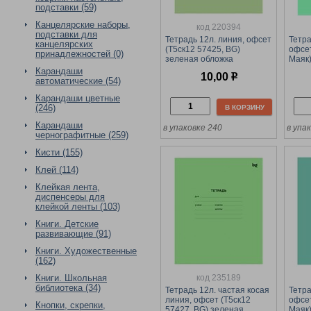
подставки (59)
Канцелярские наборы,
код 220394
подставки для
Тетрадь 12л. линия, офсет
Тетра
канцелярских
(Т5ск12 57425, BG)
офсе
принадлежностей (0)
зеленая обложка
Маяк)
Карандаши
10,00
р
автоматические (54)
Карандаши цветные
(246)
В КОРЗИНУ
Карандаши
в упаковке 240
в упа
чернографитные (259)
Кисти (155)
Клей (114)
Клейкая лента,
диспенсеры для
клейкой ленты (103)
Книги. Детские
развивающие (91)
Книги. Художественные
(162)
код 235189
Книги. Школьная
библиотека (34)
Тетрадь 12л. частая косая
Тетра
линия, офсет (Т5ск12
офсе
Кнопки, скрепки,
57427, BG) зеленая
Маяк)