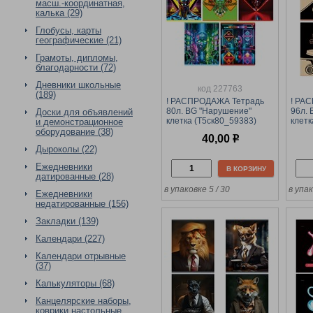
масш.-координатная,
калька (29)
Глобусы, карты
географические (21)
Грамоты, дипломы,
благодарности (72)
Дневники школьные
код 227763
(189)
! РАСПРОДАЖА Тетрадь
! РА
80л. BG "Нарушение"
96л. 
Доски для объявлений
клетка (Т5ск80_59383)
клетк
и демонстрационное
оборудование (38)
40,00
р
Дыроколы (22)
Ежедневники
В КОРЗИНУ
датированные (28)
в упаковке 5 / 30
в упак
Ежедневники
недатированные (156)
Закладки (139)
Календари (227)
Календари отрывные
(37)
Калькуляторы (68)
Канцелярские наборы,
коврики настольные,