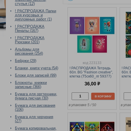
стулья (12)
! РАСПРОДАЖА Папки
для курсовых и
дипломных работ (1)
! РАСПРОДАЖА
Пеналы (167)
! РАСПРОДАЖА
Рюкзаки (201)
Альбомы для
рисования (254)
Бейджи (29)
код 223133
Бланки, книги учета (54)
! РАСПРОДАЖА Тетрадь
! РА
60л. BG "Fashion creative",
60л. 
Блоки для записей (99)
клетка (Т5ск60_лг 59377)
клетк
глянцевая ламинация
тисн
Блокноты, книжки
36,00
р
записные (366)
Бумага для оргтехники,
В КОРЗИНУ
бумага писчая (30)
в упаковке 5 / 50
в упак
Бумага для рисования
(106)
Бумага для черчения
(27)
Бумага копировальная,