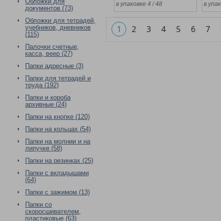
Обложки для
в упаковке 4 / 48
в упак
документов (73)
Обложки для тетрадей,
учебников, дневников
1
2
3
4
5
6
7
(115)
Палочки счетные,
касса, веер (27)
Папки адресные (3)
Папки для тетрадей и
труда (192)
Папки и короба
архивные (24)
Папки на кнопке (120)
Папки на кольцах (54)
Папки на молнии и на
липучке (58)
Папки на резинках (25)
Папки с вкладышами
(64)
Папки с зажимом (13)
Папки со
скоросшивателем,
пластиковые (63)