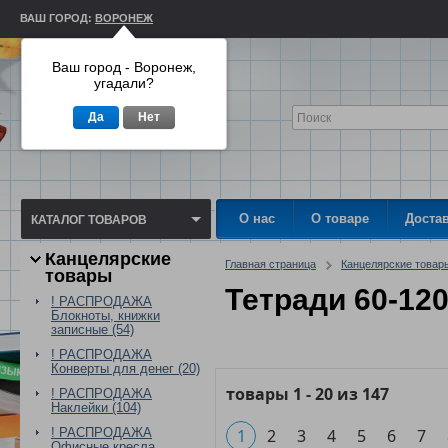
ВАШ ГОРОД:
ВОРОНЕЖ
Ваш город - Воронеж,
угадали?
Да
Нет
О нас
О товаре
Доста
КАТАЛОГ ТОВАРОВ
Канцелярские
Главная страница
Канцелярские товар
товары
Тетради 60-120
! РАСПРОДАЖА
Блокноты, книжки
записные (54)
! РАСПРОДАЖА
Конверты для денег (20)
товары
1
-
20
из
147
! РАСПРОДАЖА
Наклейки (104)
! РАСПРОДАЖА
1
2
3
4
5
6
7
Офисные кресла,