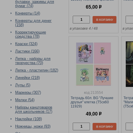
булавки, зажимы для
бумаг (74)
65,00
р
Конверты (14)
В КОРЗИНУ
Конверты для денег
(158)
в упаковке 4 / 48
в упак
Корректирующие
средства (78)
Краски (324)
Ластики (166)
Лепка - наборы для
творчества (70)
Лепка - пластилин (182)
Линейки (218)
Лупы (5)
Маркеры (307)
код 213554
Тетрадь 60л. BG "Лучшие
Тетра
Мелки (54)
друзья" клетка (Т5ск60
"Маги
11929)
(Т5с
Наборы канцтоваров
мато
для школьников (17)
49,00
р
тисн
Наклейки (108)
Ножницы, ножи (93)
В КОРЗИНУ