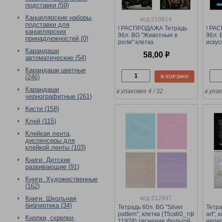
подставки (59)
Канцелярские наборы,
код 219814
подставки для
! РАСПРОДАЖА Тетрадь
! РА
канцелярских
96л. BG "Животные в
96л. 
принадлежностей (0)
роли" клетка
искус
(Т5ск96_лг_тф 12091)
(Т5ск
Карандаши
58,00
р
глянцевая ламинация,
мато
автоматические (54)
тиснение фольгой,
конгр
Карандаши цветные
форзац с дизайном
(246)
В КОРЗИНУ
Карандаши
в упаковке 4 / 32
в упак
чернографитные (261)
Кисти (158)
Клей (115)
Клейкая лента,
диспенсеры для
клейкой ленты (103)
Книги. Детские
развивающие (91)
Книги. Художественные
(162)
код 212997
Книги. Школьная
библиотека (34)
Тетрадь 60л. BG "Silver
Тетра
pattern", клетка (Т5ск60_тф
art",
Кнопки, скрепки,
11928) тиснение фольгой
неон