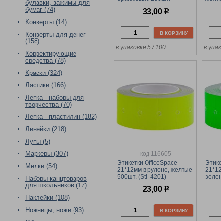
булавки, зажимы для
(Spt_4195)
бумаг (74)
33,00
р
Конверты (14)
В КОРЗИНУ
Конверты для денег
(158)
в упаковке 5 / 100
в упак
Корректирующие
средства (78)
Краски (324)
Ластики (166)
Лепка - наборы для
творчества (70)
Лепка - пластилин (182)
Линейки (218)
Лупы (5)
Маркеры (307)
код 116605
Этикетки OfficeSpace
Этике
Мелки (54)
21*12мм в рулоне, желтые
21*12
500шт. (Stl_4201)
зелен
Наборы канцтоваров
для школьников (17)
23,00
р
Наклейки (108)
Ножницы, ножи (93)
В КОРЗИНУ