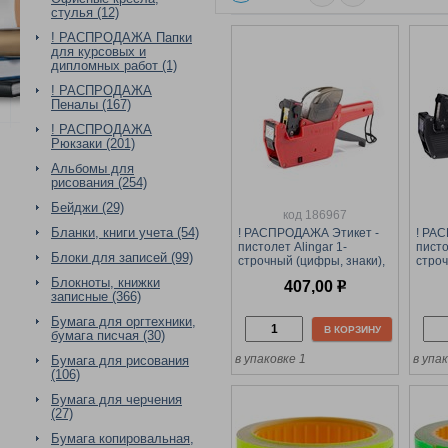
стулья (12)
! РАСПРОДАЖА Папки
для курсовых и
дипломных работ (1)
! РАСПРОДАЖА
Пеналы (167)
! РАСПРОДАЖА
Рюкзаки (201)
Альбомы для
рисования (254)
Бейджи (29)
код 186967
Бланки, книги учета (54)
! РАСПРОДАЖА Этикет -
! РА
пистолет Alingar 1-
писто
Блоки для записей (99)
строчный (цифры, знаки),
строч
8 символов, 21*12мм,
8 сим
Блокноты, книжки
407,00
р
прямоугольный
прям
записные (366)
(AL6671/1100)
(PL_
Бумага для оргтехники,
В КОРЗИНУ
бумага писчая (30)
в упаковке 1
в упак
Бумага для рисования
(106)
Бумага для черчения
(27)
Бумага копировальная,