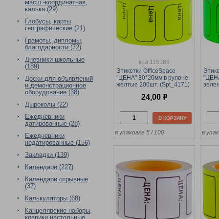
масш.-координатная,
калька (29)
Глобусы, карты
географические (21)
Грамоты, дипломы,
благодарности (72)
Дневники школьные
код 115189
(189)
Этикетки OfficeSpace
Этике
"ЦЕНА" 30*20мм в рулоне,
"ЦЕНА
Доски для объявлений
желтые 200шт. (Spt_4171)
зеле
и демонстрационное
(Spt_
оборудование (38)
24,00
р
Дыроколы (22)
Ежедневники
В КОРЗИНУ
датированные (28)
в упаковке 5 / 100
в упак
Ежедневники
недатированные (156)
Закладки (139)
Календари (227)
Календари отрывные
(37)
Калькуляторы (68)
Канцелярские наборы,
коврики настольные,