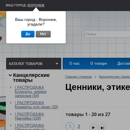
ВАШ ГОРОД:
ВОРОНЕЖ
Ваш город - Воронеж,
угадали?
Да
Нет
О нас
О товаре
Доста
КАТАЛОГ ТОВАРОВ
Канцелярские
Главная страница
Канцелярские товар
товары
Ценники, этик
! РАСПРОДАЖА
Блокноты, книжки
записные (54)
! РАСПРОДАЖА
Конверты для денег (20)
товары
1
-
20
из
27
! РАСПРОДАЖА
Наклейки (104)
! РАСПРОДАЖА
1
2
Офисные кресла,