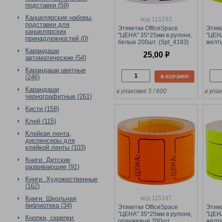
подставки (59)
Канцелярские наборы,
код 115193
подставки для
Этикетки OfficeSpace
Этике
канцелярских
"ЦЕНА" 35*25мм в рулоне,
"ЦЕНА
принадлежностей (0)
белые 200шт. (Spt_4183)
желты
Карандаши
25,00
р
автоматические (54)
Карандаши цветные
(246)
В КОРЗИНУ
Карандаши
в упаковке 5 / 600
в упак
чернографитные (261)
Кисти (158)
Клей (115)
Клейкая лента,
диспенсеры для
клейкой ленты (103)
Книги. Детские
развивающие (91)
Книги. Художественные
(162)
код 115197
Книги. Школьная
библиотека (34)
Этикетки OfficeSpace
Этике
"ЦЕНА" 35*25мм в рулоне,
"ЦЕНА
Кнопки, скрепки,
оранжевые 200шт.
желты