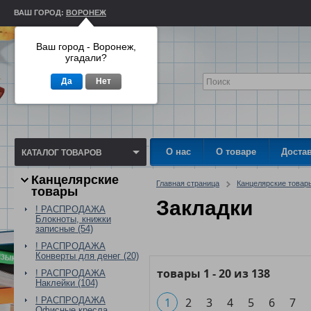
ВАШ ГОРОД:
ВОРОНЕЖ
Ваш город - Воронеж,
угадали?
Да
Нет
О нас
О товаре
Доста
КАТАЛОГ ТОВАРОВ
Канцелярские
Главная страница
Канцелярские товар
товары
Закладки
! РАСПРОДАЖА
Блокноты, книжки
записные (54)
! РАСПРОДАЖА
Конверты для денег (20)
товары
1
-
20
из
138
! РАСПРОДАЖА
Наклейки (104)
! РАСПРОДАЖА
1
2
3
4
5
6
7
Офисные кресла,