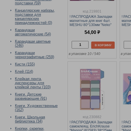
подставки (59)
Канцелярские наборы,
код 219801
подставки для
! РАСПРОДАЖА Закладки
! РА
канцелярских
магнитные для книг 4шт.
магни
принадлежностей (0)
MESHU 80*130мм "Neko"
MESH
(MS_55149)
cat" 
Карандаши
54,00
р
фоль
автоматические (54)
Карандаши цветные
(246)
В КОРЗИНУ
Карандаши
в упаковке 10 / 540
в упак
чернографитные (259)
Кисти (155)
Клей (114)
Клейкая лента,
диспенсеры для
клейкой ленты (103)
Книги. Детские
развивающие (91)
Книги. Художественные
(162)
код 230882
Книги. Школьная
библиотека (34)
! РАСПРОДАЖА Закладки
! РА
самоклеящ. ErichKrause
самок
Кнопки, скрепки,
"Manga" (61583) 38*25мм,
"Mang