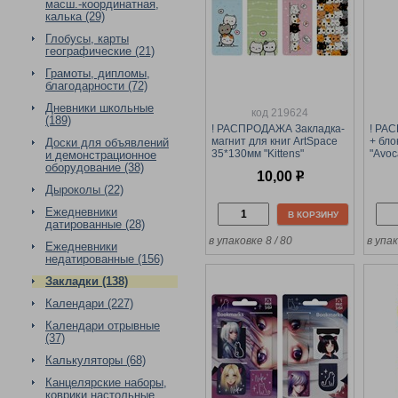
масш.-координатная,
калька (29)
Глобусы, карты
географические (21)
Грамоты, дипломы,
благодарности (72)
Дневники школьные
код 219624
(189)
! РАСПРОДАЖА Закладка-
! РА
магнит для книг ArtSpace
+ бл
Доски для объявлений
35*130мм "Kittens"
"Avoc
и демонстрационное
(MS_54713)
дизай
оборудование (38)
10,00
р
74*74
Дыроколы (22)
Ежедневники
В КОРЗИНУ
датированные (28)
в упаковке 8 / 80
в упа
Ежедневники
недатированные (156)
Закладки (138)
Календари (227)
Календари отрывные
(37)
Калькуляторы (68)
Канцелярские наборы,
коврики настольные,