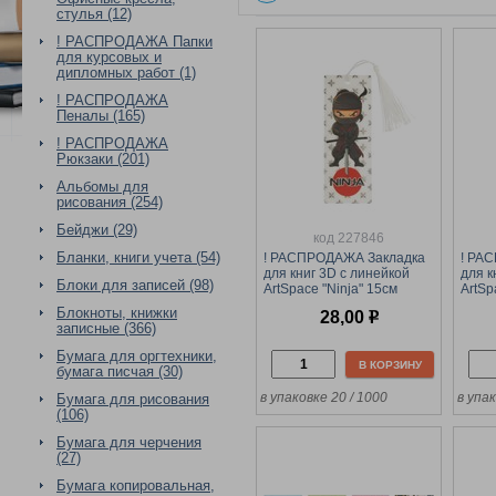
стулья (12)
! РАСПРОДАЖА Папки
для курсовых и
дипломных работ (1)
! РАСПРОДАЖА
Пеналы (165)
! РАСПРОДАЖА
Рюкзаки (201)
Альбомы для
рисования (254)
Бейджи (29)
код 227846
Бланки, книги учета (54)
! РАСПРОДАЖА Закладка
! РА
для книг 3D с линейкой
для к
Блоки для записей (98)
ArtSpace "Ninja" 15см
ArtSp
(3D_45550) с
(3D_3
Блокноты, книжки
28,00
р
декоративным шнурком
деко
записные (366)
Бумага для оргтехники,
В КОРЗИНУ
бумага писчая (30)
в упаковке 20 / 1000
в упак
Бумага для рисования
(106)
Бумага для черчения
(27)
Бумага копировальная,