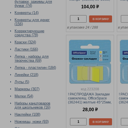
булавки, зажимы для
6цв.*10л., пластиковые
50*18
бумаг (74)
104,00
р
плас
Конверты (14)
В КОРЗИНУ
Конверты для денег
(156)
в упаковке 24 / 288
в упак
Корректирующие
средства (78)
Краски (324)
Ластики (166)
Лепка - наборы для
творчества (69)
Лепка - пластилин (184)
Линейки (218)
Лупы (5)
Маркеры (307)
код 223208
! РАСПРОДАЖА Закладки
! РА
Мелки (54)
самоклеящ. OfficeSpace
самок
(362441) желтые 45*25мм,
(362
Наборы канцтоваров
25л. в диспенсере
45*25
для школьников (16)
28,00
р
дисп
Наклейки (108)
Ножницы, ножи (93)
В КОРЗИНУ