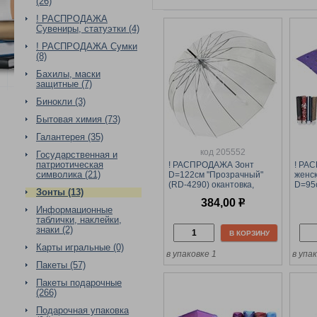
(26)
! РАСПРОДАЖА
Сувениры, статуэтки (4)
! РАСПРОДАЖА Сумки
(8)
Бахилы, маски
защитные (7)
Бинокли (3)
Бытовая химия (73)
Галантерея (35)
код 205552
Государственная и
патриотическая
! РАСПРОДАЖА Зонт
! РА
символика (21)
D=122см "Прозрачный"
женс
(RD-4290) окантовка,
D=95
Зонты (13)
ручка и чехол - белые
R2230
384,00
р
спиц,
Информационные
ассор
таблички, наклейки,
знаки (2)
В КОРЗИНУ
Карты игральные (0)
в упаковке 1
в упак
Пакеты (57)
Пакеты подарочные
(266)
Подарочная упаковка