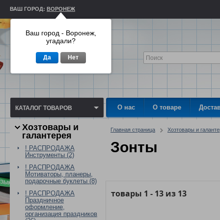
ВАШ ГОРОД:
ВОРОНЕЖ
Ваш город - Воронеж,
угадали?
Да
Нет
О нас
О товаре
Доста
КАТАЛОГ ТОВАРОВ
Хозтовары и
Главная страница
Хозтовары и галант
галантерея
Зонты
! РАСПРОДАЖА
Инструменты (2)
! РАСПРОДАЖА
Мотиваторы, планеры,
подарочные буклеты (8)
товары
1
-
13
из
13
! РАСПРОДАЖА
Праздничное
оформление,
организация праздников