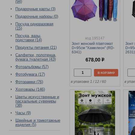
(94)
Подарочные карты (3)
Подарочные наборы (0)
Посуда одноразовая
(15)
Посуда, вазы,
код 195147
подставки (14)
Зонт женский п/автомат
Зонт 
Продукты питания (21)
D=95см "Хамелеон" (RD-
D=95
6341)
2631)
Салфетки, полотенца,
бумага туалетная (43)
678,00
р
Фотоальбомы (57)
В КОРЗИНУ
Фотобумага (17)
Фоторамки (76)
в упаковке 1 / 12 / 60
в упак
Хозтовары (146)
Цветы искусственные и
пасхальные сувениры
(38)
Часы (9)
Швейные и трикотажные
изделия (5)