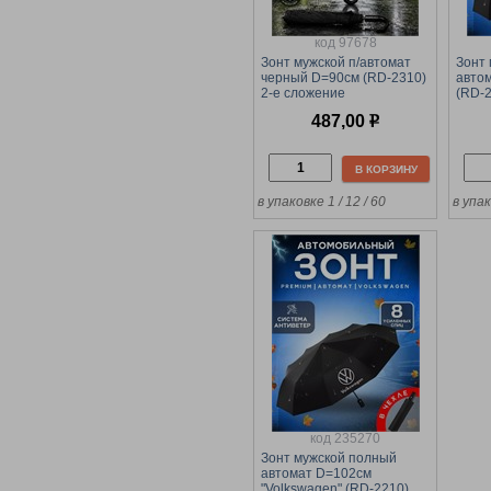
код 97678
Зонт мужской п/автомат
Зонт
черный D=90см (RD-2310)
авто
2-е сложение
(RD-2
короб
487,00
р
В КОРЗИНУ
в упаковке 1 / 12 / 60
в упа
код 235270
Зонт мужской полный
автомат D=102см
"Volkswagen" (RD-2210)