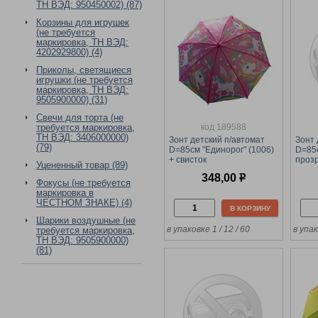
ТН ВЭД: 950450002) (87)
Корзины для игрушек
(не требуется
маркировка, ТН ВЭД:
4202929800) (4)
Приколы, светящиеся
игрушки (не требуется
маркировка, ТН ВЭД:
9505900000) (31)
Свечи для торта (не
требуется маркировка,
код 189588
ТН ВЭД: 3406000000)
Зонт детский п/автомат
Зонт 
(79)
D=85см "Единорог" (1006)
D=85
+ свисток
прозр
Уцененный товар (89)
свист
348,00
р
Фокусы (не требуется
маркировка в
ЧЕСТНОМ ЗНАКЕ) (4)
В КОРЗИНУ
Шарики воздушные (не
в упаковке 1 / 12 / 60
в упа
требуется маркировка,
ТН ВЭД: 9505900000)
(81)