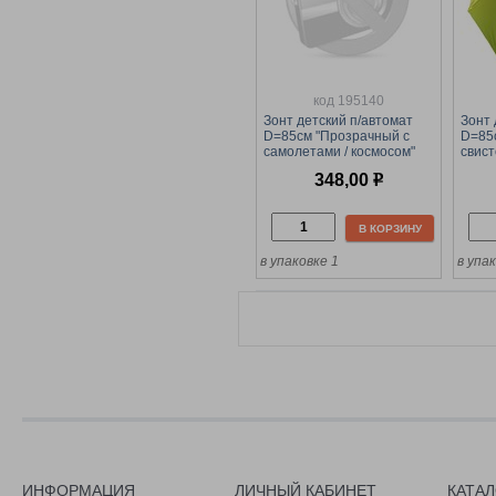
код 195140
Зонт детский п/автомат
Зонт 
D=85см "Прозрачный с
D=85с
самолетами / космосом"
свист
(2660) + свисток
348,00
р
В КОРЗИНУ
в упаковке 1
в упак
ИНФОРМАЦИЯ
ЛИЧНЫЙ КАБИНЕТ
КАТА