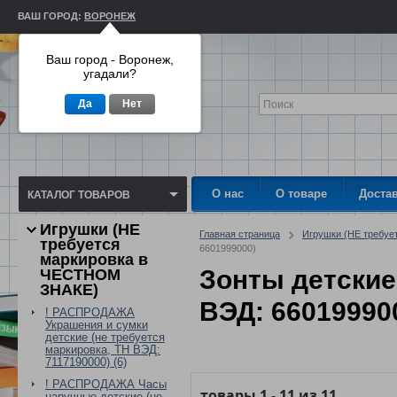
ВАШ ГОРОД:
ВОРОНЕЖ
Ваш город - Воронеж,
угадали?
Да
Нет
О нас
О товаре
Доста
КАТАЛОГ ТОВАРОВ
Игрушки (НЕ
Главная страница
Игрушки (НЕ требу
требуется
6601999000)
маркировка в
Зонты детские
ЧЕСТНОМ
ЗНАКЕ)
ВЭД: 66019990
! РАСПРОДАЖА
Украшения и сумки
детские (не требуется
маркировка, ТН ВЭД:
7117190000) (6)
! РАСПРОДАЖА Часы
товары
1
-
11
из
11
наручные детские (не