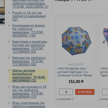
требуется маркировка,
ТН ВЭД: 9102120000) (1)
Puzzle от 14 лет (не
требуется маркировка)
(52)
Аппликации из бумаги
(не требуется
маркировка, ТН ВЭД:
482390400 ) (48)
Бижутерия и косметика
детская (не требуется
маркировка, ТН ВЭД:
7117900000) (53)
Брелоки (не требуется
маркировка, ТН ВЭД:
код 218161
7117900000) (69)
! РАСПРОДАЖА Зонт
! РА
Зонты детские
детский п/автомат 2-е
детск
(нетребуется
сложение D=85см "Микки
"Цвет
маркировка, ТН ВЭД:
Маус"
ассо
6601999000) (11)
151,00
р
Игры настольные от 14
лет (не требуется
В КОРЗИНУ
маркировка, ТН ВЭД:
9504908009) (33)
в упаковке 1
в упак
Игры электронные (не
требуется маркировка,