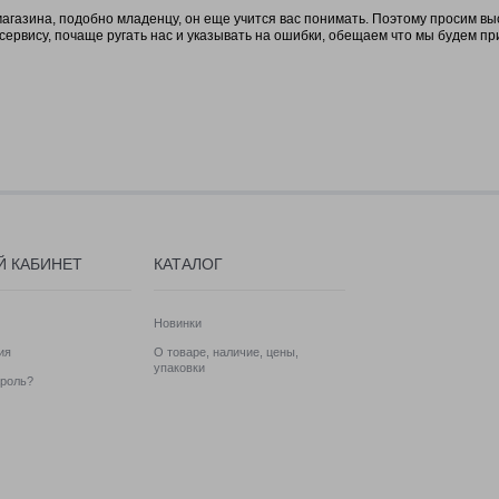
газина, подобно младенцу, он еще учится вас понимать. Поэтому просим вы
 сервису, почаще ругать нас и указывать на ошибки, обещаем что мы будем пр
Й КАБИНЕТ
КАТАЛОГ
Новинки
ия
О товаре, наличие, цены,
упаковки
роль?