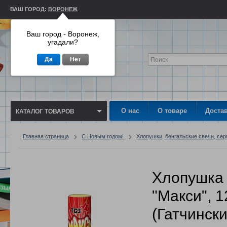
ВАШ ГОРОД:
ВОРОНЕЖ
Ваш город - Воронеж,
угадали?
Да
Нет
О нас
О товаре
Доста
КАТАЛОГ ТОВАРОВ
Главная страница
С Новым годом!
Хлопушки, бенгальские свечи, сер
Хлопушка 
"Макси", 
(Гатчински