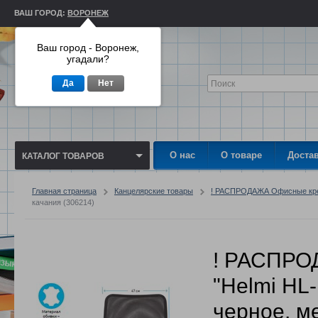
ВАШ ГОРОД:
ВОРОНЕЖ
Ваш город - Воронеж,
угадали?
Да
Нет
О нас
О товаре
Доста
КАТАЛОГ ТОВАРОВ
Главная страница
Канцелярские товары
! РАСПРОДАЖА Офисные кре
качания (306214)
! РАСПРО
"Helmi HL-
черное, м