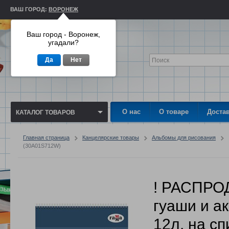
ВАШ ГОРОД:
ВОРОНЕЖ
Ваш город - Воронеж,
угадали?
Да
Нет
О нас
О товаре
Доста
КАТАЛОГ ТОВАРОВ
Главная страница
Канцелярские товары
Альбомы для рисования
(30A01S712W)
! РАСПРО
гуаши и а
12л. на сп