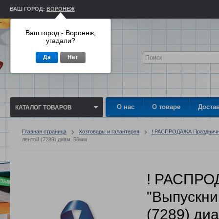
ВАШ ГОРОД:
ВОРОНЕЖ
Ваш город - Воронеж,
угадали?
Да
Нет
О нас
О товаре
Доста
КАТАЛОГ ТОВАРОВ
Главная страница
Хозтовары и галантерея
! РАСПРОДАЖА Празднично
лентой (7289) диам. 56мм
! РАСПРО
"Выпускни
(7289) ди