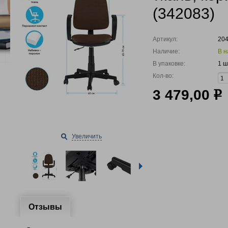
(342083)
Артикул:
20
Наличие:
В н
В упаковке:
1 ш
Кол-во:
3 479,00
р
Увеличить
Отзывы