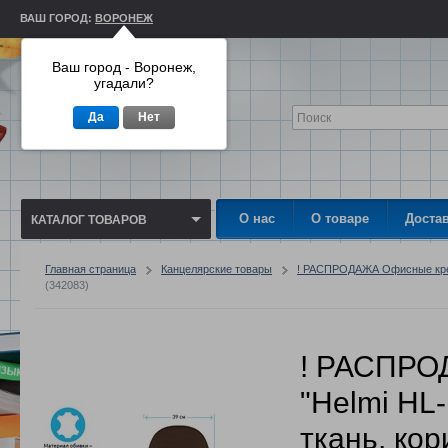
ВАШ ГОРОД:
ВОРОНЕЖ
Ваш город - Воронеж,
угадали?
Да
Нет
О нас
О товаре
Доста
КАТАЛОГ ТОВАРОВ
Главная страница
Канцелярские товары
! РАСПРОДАЖА Офисные кре
(342083)
! РАСПРО
"Helmi HL
ткань, ко