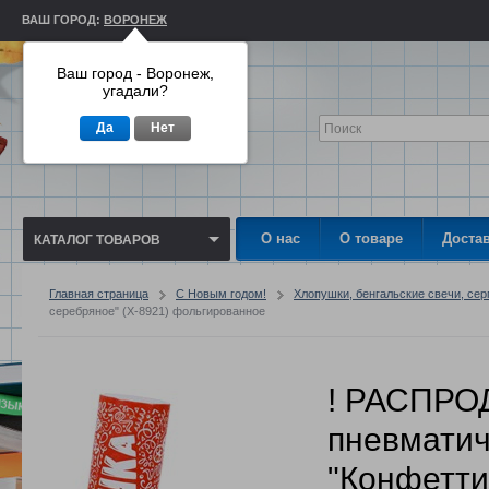
ВАШ ГОРОД:
ВОРОНЕЖ
Ваш город - Воронеж,
угадали?
Да
Нет
О нас
О товаре
Доста
КАТАЛОГ ТОВАРОВ
Главная страница
С Новым годом!
Хлопушки, бенгальские свечи, сер
серебряное" (X-8921) фольгированное
! РАСПРО
пневматич
"Конфетти