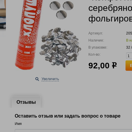
серебряно
фольгиро
Артикул:
20
Наличие:
В н
В упаковке:
32 
Кол-во:
92,00
р
Увеличить
Отзывы
Оставить отзыв или задать вопрос о товаре
Имя