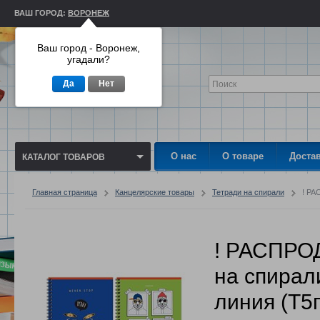
ВАШ ГОРОД:
ВОРОНЕЖ
Ваш город - Воронеж,
угадали?
Да
Нет
О нас
О товаре
Доста
КАТАЛОГ ТОВАРОВ
Главная страница
Канцелярские товары
Тетради на спирали
! РА
! РАСПРО
на спирали
линия (Т5