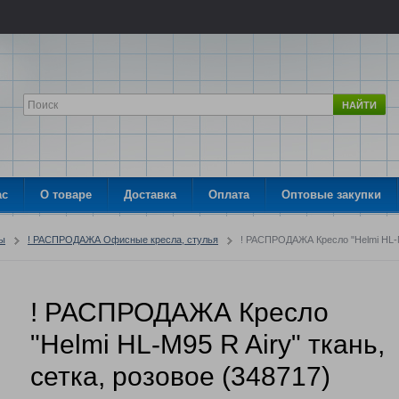
НАЙТИ
ас
О товаре
Доставка
Оплата
Оптовые закупки
ры
! РАСПРОДАЖА Офисные кресла, стулья
! РАСПРОДАЖА Кресло "Helmi HL-M9
! РАСПРОДАЖА Кресло
"Helmi HL-M95 R Airy" ткань,
сетка, розовое (348717)