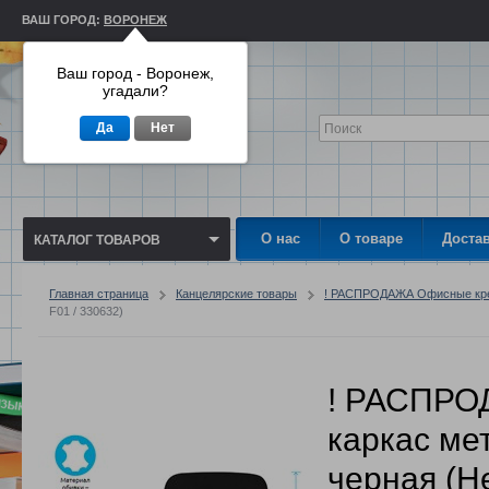
ВАШ ГОРОД:
ВОРОНЕЖ
Ваш город - Воронеж,
угадали?
Да
Нет
О нас
О товаре
Доста
КАТАЛОГ ТОВАРОВ
Главная страница
Канцелярские товары
! РАСПРОДАЖА Офисные кре
F01 / 330632)
! РАСПРО
каркас ме
черная (He