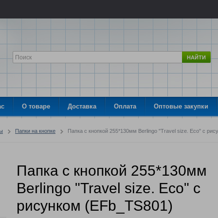
НАЙТИ
ас
О товаре
Доставка
Оплата
Оптовые закупки
ры
Папки на кнопке
Папка с кнопкой 255*130мм Berlingo "Travel size. Eco" с р
Папка с кнопкой 255*130мм
Berlingo "Travel size. Eco" с
рисунком (EFb_TS801)