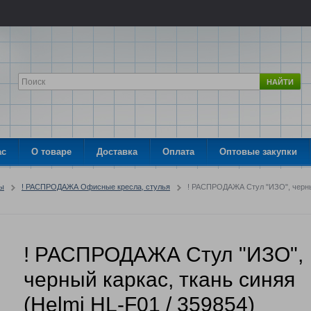
НАЙТИ
ас
О товаре
Доставка
Оплата
Оптовые закупки
ры
! РАСПРОДАЖА Офисные кресла, стулья
! РАСПРОДАЖА Стул "ИЗО", черный
! РАСПРОДАЖА Стул "ИЗО",
черный каркас, ткань синяя
(Helmi HL-F01 / 359854)