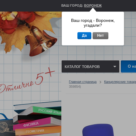
ВАШ ГОРОД:
ВОРОНЕЖ
Ваш город - Воронеж,
угадали?
Да
Нет
О н
КАТАЛОГ ТОВАРОВ
Главная страница
Канцелярские това
359854)